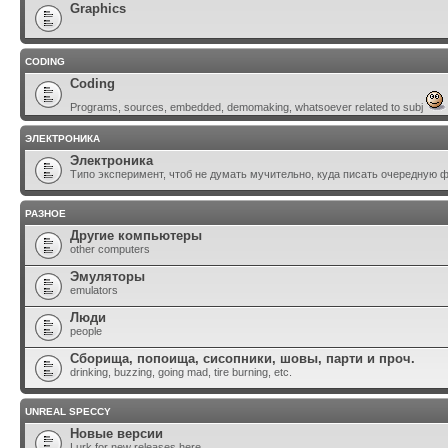
Graphics
CODING
Coding
Programs, sources, embedded, demomaking, whatsoever related to subj
ЭЛЕКТРОНИКА
Электроника
Типо эксперимент, чтоб не думать мучительно, куда писать очередную 
РАЗНОЕ
Другие компьютеры
other computers
Эмуляторы
emulators
Люди
people
Сборища, попоища, сисопники, шовы, парти и проч.
drinking, buzzing, going mad, tire burning, etc.
UNREAL SPECCY
Новые версии
Lurk for new releases here