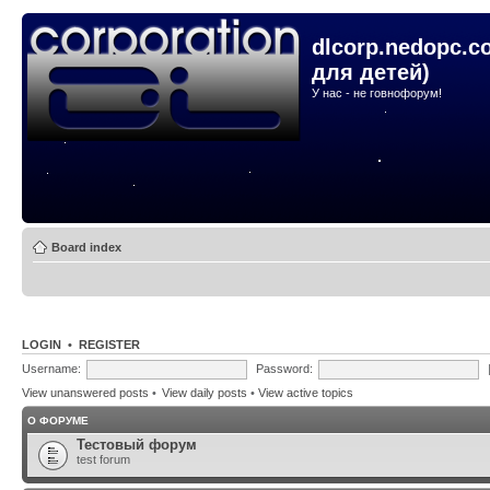
dlcorp.nedopc.c
для детей)
У нас - не говнофорум!
Board index
LOGIN
•
REGISTER
Username:
Password:
View unanswered posts
•
View daily posts
•
View active topics
О ФОРУМЕ
Тестовый форум
test forum