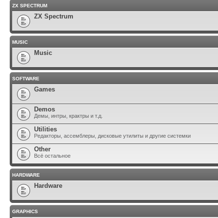
ZX SPECTRUM
ZX Spectrum
MUSIC
Music
SOFTWARE
Games
Demos
Демы, интры, крактры и т.д.
Utilities
Редакторы, ассемблеры, дисковые утилиты и другие системки
Other
Всё остальное
HARDWARE
Hardware
GRAPHICS