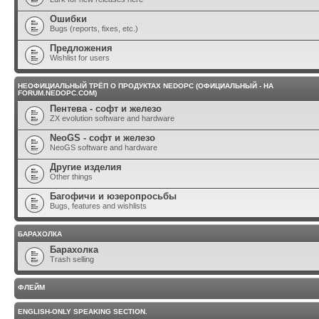
Ошибки
Bugs (reports, fixes, etc.)
Предложения
Wishlist for users
НЕОФИЦИАЛЬНЫЙ ТРЁП О ПРОДУКТАХ NEDOPC (ОФИЦИАЛЬНЫЙ - НА
FORUM.NEDOPC.COM)
Пентева - софт и железо
ZX evolution software and hardware
NeoGS - софт и железо
NeoGS software and hardware
Другие изделия
Other things
Багофичи и юзеропросьбы
Bugs, features and wishlists
БАРАХОЛКА
Барахолка
Trash selling
ФЛЕЙМ
ENGLISH-ONLY SPEAKING SECTION.