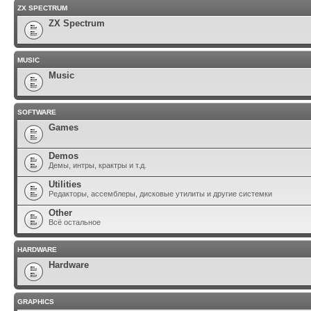
ZX SPECTRUM
ZX Spectrum
MUSIC
Music
SOFTWARE
Games
Demos
Демы, интры, крактры и т.д.
Utilities
Редакторы, ассемблеры, дисковые утилиты и другие системки
Other
Всё остальное
HARDWARE
Hardware
GRAPHICS