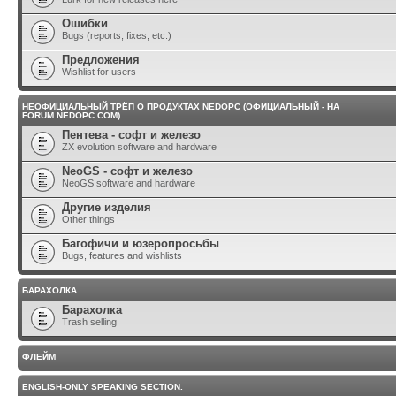
Ошибки
Bugs (reports, fixes, etc.)
Предложения
Wishlist for users
НЕОФИЦИАЛЬНЫЙ ТРЁП О ПРОДУКТАХ NEDOPC (ОФИЦИАЛЬНЫЙ - НА
FORUM.NEDOPC.COM)
Пентева - софт и железо
ZX evolution software and hardware
NeoGS - софт и железо
NeoGS software and hardware
Другие изделия
Other things
Багофичи и юзеропросьбы
Bugs, features and wishlists
БАРАХОЛКА
Барахолка
Trash selling
ФЛЕЙМ
ENGLISH-ONLY SPEAKING SECTION.