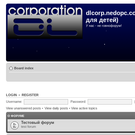
dlcorp.nedopc.c
для детей)
У нас - не говнофорум!
Board index
LOGIN
•
REGISTER
Username:
Password:
View unanswered posts
•
View daily posts
•
View active topics
О ФОРУМЕ
Тестовый форум
test forum