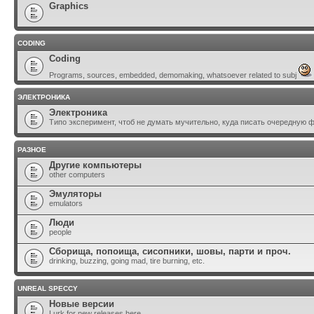
Graphics
CODING
Coding
Programs, sources, embedded, demomaking, whatsoever related to subj
ЭЛЕКТРОНИКА
Электроника
Типо эксперимент, чтоб не думать мучительно, куда писать очередную 
РАЗНОЕ
Другие компьютеры
other computers
Эмуляторы
emulators
Люди
people
Сборища, попоища, сисопники, шовы, парти и проч.
drinking, buzzing, going mad, tire burning, etc.
UNREAL SPECCY
Новые версии
Lurk for new releases here