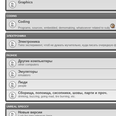
Graphics
CODING
Coding
Programs, sources, embedded, demomaking, whatsoever related to subj
ЭЛЕКТРОНИКА
Электроника
Типо эксперимент, чтоб не думать мучительно, куда писать очередную 
РАЗНОЕ
Другие компьютеры
other computers
Эмуляторы
emulators
Люди
people
Сборища, попоища, сисопники, шовы, парти и проч.
drinking, buzzing, going mad, tire burning, etc.
UNREAL SPECCY
Новые версии
Lurk for new releases here