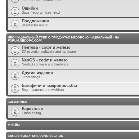
Ошибки
Bugs (reports, fixes, etc.)
Предложения
Wishlist for users
НЕОФИЦИАЛЬНЫЙ ТРЁП О ПРОДУКТАХ NEDOPC (ОФИЦИАЛЬНЫЙ - НА
FORUM.NEDOPC.COM)
Пентева - софт и железо
ZX evolution software and hardware
NeoGS - софт и железо
NeoGS software and hardware
Другие изделия
Other things
Багофичи и юзеропросьбы
Bugs, features and wishlists
БАРАХОЛКА
Барахолка
Trash selling
ФЛЕЙМ
ENGLISH-ONLY SPEAKING SECTION.