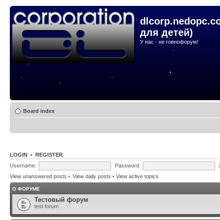
dlcorp.nedopc.c
для детей)
У нас - не говнофорум!
Board index
LOGIN
•
REGISTER
Username:
Password:
View unanswered posts
•
View daily posts
•
View active topics
О ФОРУМЕ
Тестовый форум
test forum