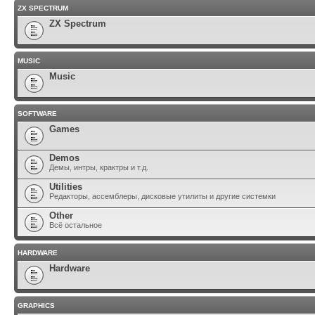
ZX SPECTRUM
ZX Spectrum
MUSIC
Music
SOFTWARE
Games
Demos
Демы, интры, крактры и т.д.
Utilities
Редакторы, ассемблеры, дисковые утилиты и другие системки
Other
Всё остальное
HARDWARE
Hardware
GRAPHICS