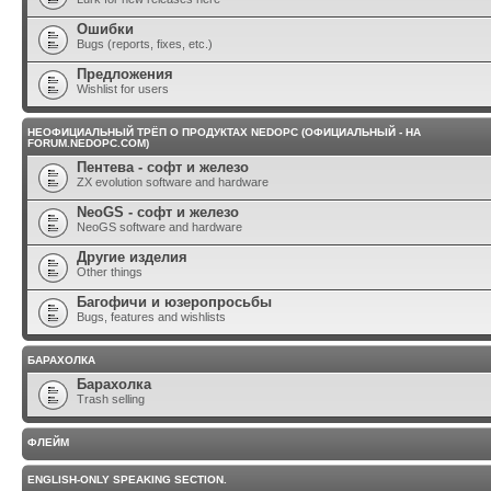
Ошибки
Bugs (reports, fixes, etc.)
Предложения
Wishlist for users
НЕОФИЦИАЛЬНЫЙ ТРЁП О ПРОДУКТАХ NEDOPC (ОФИЦИАЛЬНЫЙ - НА
FORUM.NEDOPC.COM)
Пентева - софт и железо
ZX evolution software and hardware
NeoGS - софт и железо
NeoGS software and hardware
Другие изделия
Other things
Багофичи и юзеропросьбы
Bugs, features and wishlists
БАРАХОЛКА
Барахолка
Trash selling
ФЛЕЙМ
ENGLISH-ONLY SPEAKING SECTION.