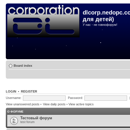
dlcorp.nedopc.c
для детей)
У нас - не говнофорум!
Board index
LOGIN
•
REGISTER
Username:
Password:
View unanswered posts
•
View daily posts
•
View active topics
О ФОРУМЕ
Тестовый форум
test forum