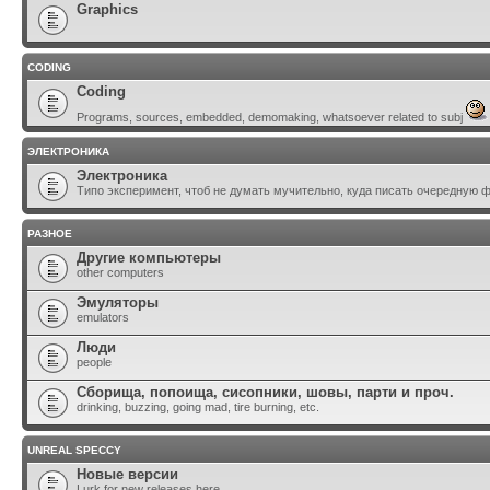
Graphics
CODING
Coding
Programs, sources, embedded, demomaking, whatsoever related to subj
ЭЛЕКТРОНИКА
Электроника
Типо эксперимент, чтоб не думать мучительно, куда писать очередную 
РАЗНОЕ
Другие компьютеры
other computers
Эмуляторы
emulators
Люди
people
Сборища, попоища, сисопники, шовы, парти и проч.
drinking, buzzing, going mad, tire burning, etc.
UNREAL SPECCY
Новые версии
Lurk for new releases here