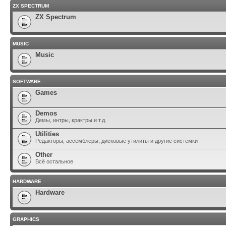
ZX SPECTRUM
ZX Spectrum
MUSIC
Music
SOFTWARE
Games
Demos
Демы, интры, крактры и т.д.
Utilities
Редакторы, ассемблеры, дисковые утилиты и другие системки
Other
Всё остальное
HARDWARE
Hardware
GRAPHICS