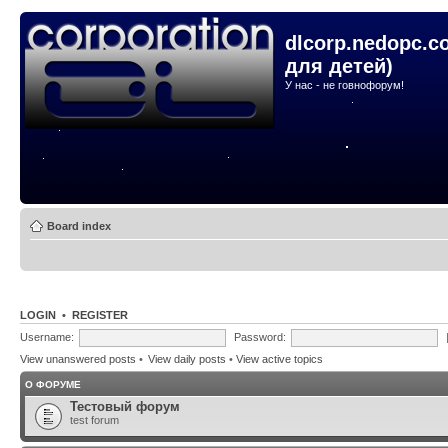
dlcorp.nedopc.c
для детей)
У нас - не говнофорум!
Board index
LOGIN
•
REGISTER
Username:
Password:
View unanswered posts
•
View daily posts
•
View active topics
О ФОРУМЕ
Тестовый форум
test forum