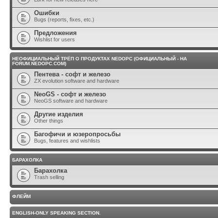
Ошибки
Bugs (reports, fixes, etc.)
Предложения
Wishlist for users
НЕОФИЦИАЛЬНЫЙ ТРЁП О ПРОДУКТАХ NEDOPC (ОФИЦИАЛЬНЫЙ - НА
FORUM.NEDOPC.COM)
Пентева - софт и железо
ZX evolution software and hardware
NeoGS - софт и железо
NeoGS software and hardware
Другие изделия
Other things
Багофичи и юзеропросьбы
Bugs, features and wishlists
БАРАХОЛКА
Барахолка
Trash selling
ФЛЕЙМ
ENGLISH-ONLY SPEAKING SECTION.