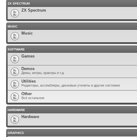
ZX SPECTRUM
ZX Spectrum
MUSIC
Music
SOFTWARE
Games
Demos
Демы, интры, крактры и т.д.
Utilities
Редакторы, ассемблеры, дисковые утилиты и другие системки
Other
Всё остальное
HARDWARE
Hardware
GRAPHICS