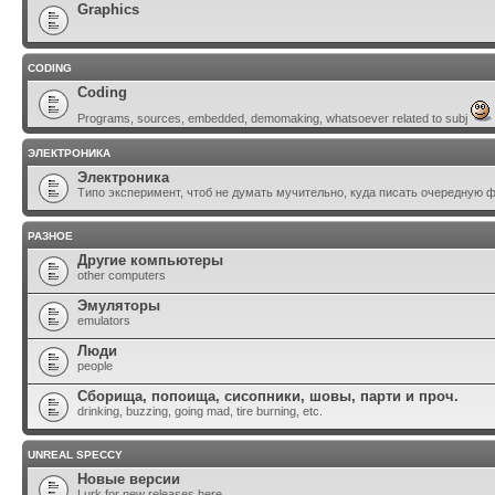
Graphics
CODING
Coding
Programs, sources, embedded, demomaking, whatsoever related to subj
ЭЛЕКТРОНИКА
Электроника
Типо эксперимент, чтоб не думать мучительно, куда писать очередную 
РАЗНОЕ
Другие компьютеры
other computers
Эмуляторы
emulators
Люди
people
Сборища, попоища, сисопники, шовы, парти и проч.
drinking, buzzing, going mad, tire burning, etc.
UNREAL SPECCY
Новые версии
Lurk for new releases here