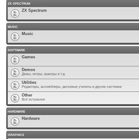
ZX SPECTRUM
ZX Spectrum
MUSIC
Music
SOFTWARE
Games
Demos
Демы, интры, крактры и т.д.
Utilities
Редакторы, ассемблеры, дисковые утилиты и другие системки
Other
Всё остальное
HARDWARE
Hardware
GRAPHICS