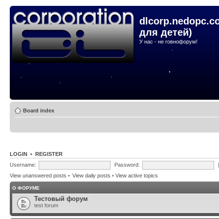
dlcorp.nedopc.c
для детей)
У нас - не говнофорум!
Board index
LOGIN
•
REGISTER
Username:
Password:
View unanswered posts
•
View daily posts
•
View active topics
О ФОРУМЕ
Тестовый форум
test forum