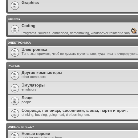
Graphics
CODING
Coding
Programs, sources, embedded, demomaking, whatsoever related to subj
ЭЛЕКТРОНИКА
Электроника
Типо эксперимент, чтоб не думать мучительно, куда писать очередную 
РАЗНОЕ
Другие компьютеры
other computers
Эмуляторы
emulators
Люди
people
Сборища, попоища, сисопники, шовы, парти и проч.
drinking, buzzing, going mad, tire burning, etc.
UNREAL SPECCY
Новые версии
Lurk for new releases here