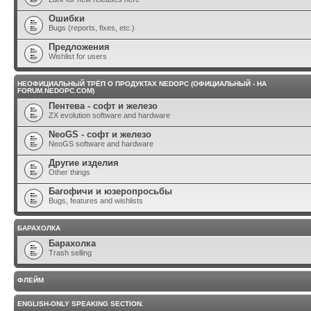
Ошибки
Bugs (reports, fixes, etc.)
Предложения
Wishlist for users
НЕОФИЦИАЛЬНЫЙ ТРЁП О ПРОДУКТАХ NEDOPC (ОФИЦИАЛЬНЫЙ - НА
FORUM.NEDOPC.COM)
Пентева - софт и железо
ZX evolution software and hardware
NeoGS - софт и железо
NeoGS software and hardware
Другие изделия
Other things
Багофичи и юзеропросьбы
Bugs, features and wishlists
БАРАХОЛКА
Барахолка
Trash selling
ФЛЕЙМ
ENGLISH-ONLY SPEAKING SECTION.