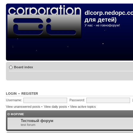
dlcorp.nedopc.c
для детей)
У нас - не говнофорум!
Board index
LOGIN
•
REGISTER
Username:
Password:
View unanswered posts
•
View daily posts
•
View active topics
О ФОРУМЕ
Тестовый форум
test forum