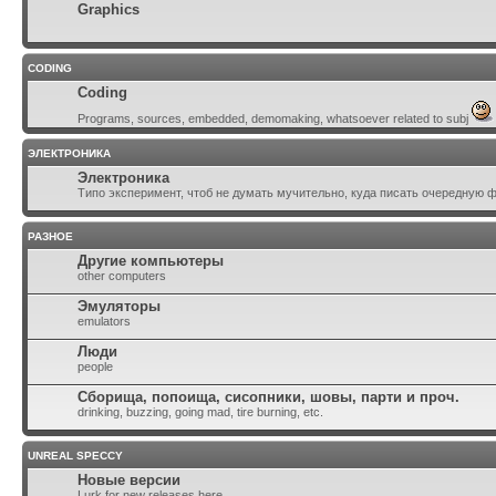
Graphics
CODING
Coding
Programs, sources, embedded, demomaking, whatsoever related to subj
ЭЛЕКТРОНИКА
Электроника
Типо эксперимент, чтоб не думать мучительно, куда писать очередную 
РАЗНОЕ
Другие компьютеры
other computers
Эмуляторы
emulators
Люди
people
Сборища, попоища, сисопники, шовы, парти и проч.
drinking, buzzing, going mad, tire burning, etc.
UNREAL SPECCY
Новые версии
Lurk for new releases here