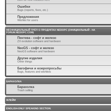
Ошибки
Bugs (reports, fixes, etc.)
Предложения
Wishlist for users
НЕОФИЦИАЛЬНЫЙ ТРЁП О ПРОДУКТАХ NEDOPC (ОФИЦИАЛЬНЫЙ - НА
FORUM.NEDOPC.COM)
Пентева - софт и железо
ZX evolution software and hardware
NeoGS - софт и железо
NeoGS software and hardware
Другие изделия
Other things
Багофичи и юзеропросьбы
Bugs, features and wishlists
БАРАХОЛКА
Барахолка
Trash selling
ФЛЕЙМ
ENGLISH-ONLY SPEAKING SECTION.