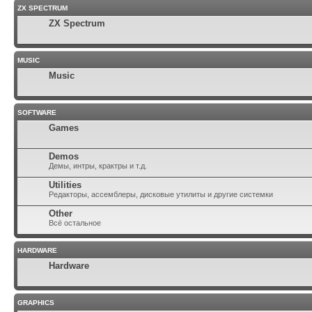
ZX SPECTRUM
ZX Spectrum
MUSIC
Music
SOFTWARE
Games
Demos
Демы, интры, крактры и т.д.
Utilities
Редакторы, ассемблеры, дисковые утилиты и другие системки
Other
Всё остальное
HARDWARE
Hardware
GRAPHICS