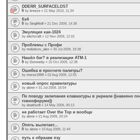
DDERR_SURFACELOST
by
breeze
» 21 May 2010, 11:34
fix4
by
SinglWolf
» 21 Dec 2009, 14:38
Эмуляция кая-1024
by
witchcraft
» 12 Nov 2009, 12:01
Проблемы с Профи
by
molodcov_alex
» 30 Jul 2009, 18:38
Нашёл баг? в реализации АТМ-1
by
Doronetty
» 10 Oct 2009, 12:38
Ошибка в просчете палитры?
by
moroz1999
» 02 Aug 2009, 12:55
новый опрос кравилатуры
by
alone
» 31 Jul 2009, 16:54
По поводу залипания клавиатуры в унриале ((навеяно по
говнофоруме))
by
deathsoft
» 14 May 2009, 00:13
не работает Over the Top и вообще
by
alone
» 21 Aug 2009, 20:24
Опять вылетает...
by
alone
» 10 Aug 2009, 11:44
путь к образам пзу