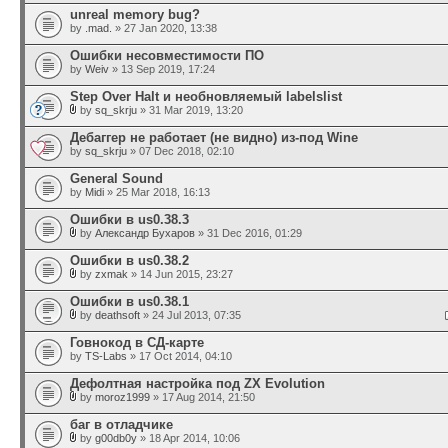
unreal memory bug?
by
.mad.
» 27 Jan 2020, 13:38
Ошибки несовместимости ПО
by
Weiv
» 13 Sep 2019, 17:24
Step Over Halt и необновляемый labelslist
by
sq_skrju
» 31 Mar 2019, 13:20
Дебаггер не работает (не видно) из-под Wine
by
sq_skrju
» 07 Dec 2018, 02:10
General Sound
by
Midi
» 25 Mar 2018, 16:13
Ошибки в us0.38.3
by
Александр Бухаров
» 31 Dec 2016, 01:29
Ошибки в us0.38.2
by
zxmak
» 14 Jun 2015, 23:27
Ошибки в us0.38.1
by
deathsoft
» 24 Jul 2013, 07:35
Говнокод в СД-карте
by
TS-Labs
» 17 Oct 2014, 04:10
Дефолтная настройка под ZX Evolution
by
moroz1999
» 17 Aug 2014, 21:50
баг в отладчике
by
g00db0y
» 18 Apr 2014, 10:06