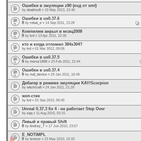
Ошибки в эмуляции z80 (код от smt)
by
deathsoft
» 19 May 2013, 22:46
Ошибки в us0.37.6
by
robat_e
» 14 Sep 2011, 13:28
Компилим анрыл в мсвц2008
by
lvd
» 13 Apr 2011, 22:35
кто и когда отломил 384x304?
by
lvd
» 01 Mar 2012, 09:06
Ошибки в us0.37.5
by
moroz1999
» 23 Feb 2011, 22:44
Ошибки в us0.37.4
by
null_device
» 29 Jan 2011, 16:49
Дебагер в режиме эмуляции KAY/Scorpion
by
witchcraft
» 24 Jan 2011, 21:28
жоп-стик
by
lvd
» 01 Sep 2010, 06:45
Unreal 0.37.3 fix 4 - не работает Step Over
by
sqq
» 11 Aug 2010, 03:15
Левый и правый Shift
by
Andrey_T
» 17 Jun 2010, 23:57
E_NOTIMPL
by
breeze
» 23 May 2010, 15:33