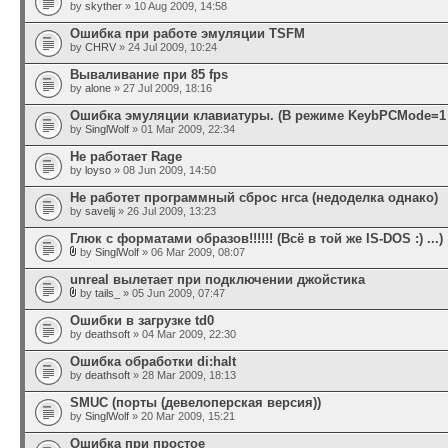
by
skyther
» 10 Aug 2009, 14:58
Ошибка при работе эмуляции TSFM
by
CHRV
» 24 Jul 2009, 10:24
Вываливание при 85 fps
by
alone
» 27 Jul 2009, 18:16
Ошибка эмуляции клавиатуры. (В режиме KeybPCMode=1 
by
SinglWolf
» 01 Mar 2009, 22:34
Не работает Rage
by
loyso
» 08 Jun 2009, 14:50
Не работет программный сброс нгса (недоделка однако)
by
savelij
» 26 Jul 2009, 13:23
Глюк с форматами образов!!!!!! (Всё в той же IS-DOS :) ...)
by
SinglWolf
» 06 Mar 2009, 08:07
unreal вылетает при подключении джойстика
by
tails_
» 05 Jun 2009, 07:47
Ошибки в загрузке td0
by
deathsoft
» 04 Mar 2009, 22:30
Ошибка обработки di:halt
by
deathsoft
» 28 Mar 2009, 18:13
SMUC (порты (девелоперская версия))
by
SinglWolf
» 20 Mar 2009, 15:21
Ошибка при простое