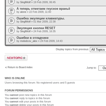
by
SinglWolf
» 19 Feb 2009, 06:45
А теперь отметаем гнусное враньё
by
alone
» 22 Feb 2009, 11:00
Ошибка эмуляции клавиатуры.
by
SinglWolf
» 01 Mar 2009, 22:38
Эмуляция кнопки RESET
by
SinglWolf
» 24 Feb 2009, 16:35
Ошибки в отладчике
by
molodcov_alex
» 24 Feb 2009, 14:43
Display topics from previous:
Post a new topic
Return to Board index
Jump to:
WHO IS ONLINE
Users browsing this forum: No registered users and 5 guests
FORUM PERMISSIONS
You
cannot
post new topics in this forum
You
cannot
reply to topics in this forum
You
cannot
edit your posts in this forum
You
cannot
delete your posts in this forum