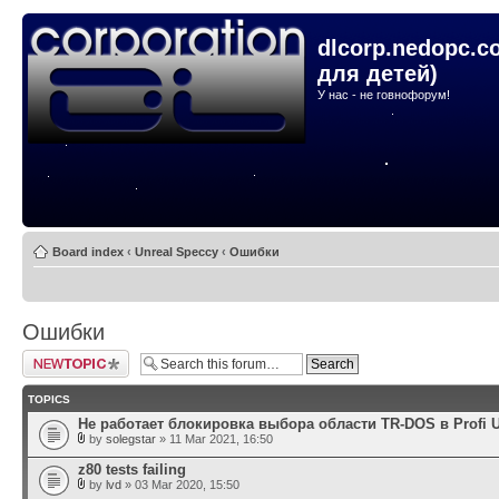
dlcorp.nedopc.c
для детей)
У нас - не говнофорум!
Board index
‹
Unreal Speccy
‹
Ошибки
Ошибки
Post a new topic
TOPICS
Не работает блокировка выбора области TR-DOS в Profi 
by
solegstar
» 11 Mar 2021, 16:50
z80 tests failing
by
lvd
» 03 Mar 2020, 15:50