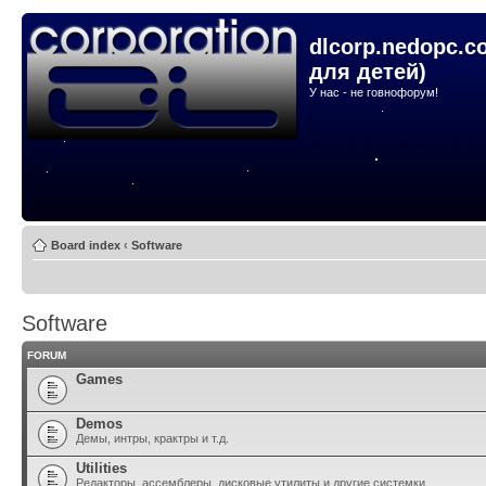
dlcorp.nedopc.c
для детей)
У нас - не говнофорум!
Board index
‹
Software
Software
FORUM
Games
Demos
Демы, интры, крактры и т.д.
Utilities
Редакторы, ассемблеры, дисковые утилиты и другие системки