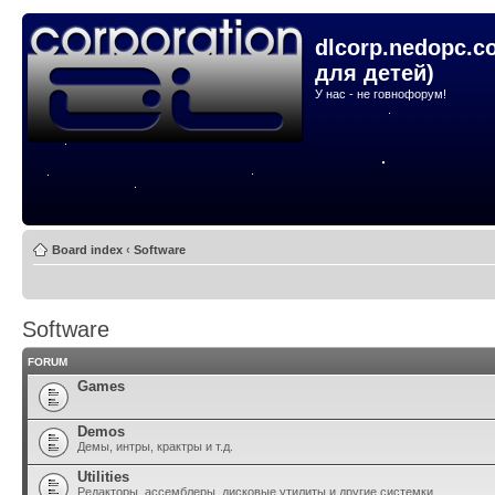
dlcorp.nedopc.c
для детей)
У нас - не говнофорум!
Board index
‹
Software
Software
FORUM
Games
Demos
Демы, интры, крактры и т.д.
Utilities
Редакторы, ассемблеры, дисковые утилиты и другие системки