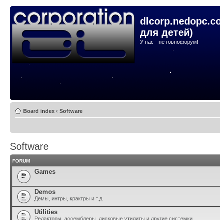
dlcorp.nedopc.c
для детей)
У нас - не говнофорум!
Board index
‹
Software
Software
FORUM
Games
Demos
Демы, интры, крактры и т.д.
Utilities
Редакторы, ассемблеры, дисковые утилиты и другие системки