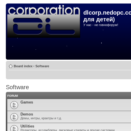
dlcorp.nedopc.c
для детей)
У нас - не говнофорум!
Board index
‹
Software
Software
FORUM
Games
Demos
Демы, интры, крактры и т.д.
Utilities
Редакторы, ассемблеры, дисковые утилиты и другие системки