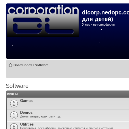
dlcorp.nedopc.c
для детей)
У нас - не говнофорум!
Board index
‹
Software
Software
FORUM
Games
Demos
Демы, интры, крактры и т.д.
Utilities
Редакторы, ассемблеры, дисковые утилиты и другие системки