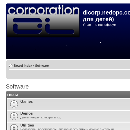
dlcorp.nedopc.c
для детей)
У нас - не говнофорум!
Board index
‹
Software
Software
FORUM
Games
Demos
Демы, интры, крактры и т.д.
Utilities
Редакторы, ассемблеры, дисковые утилиты и другие системки