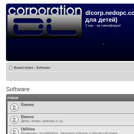
dlcorp.nedopc.c
для детей)
У нас - не говнофорум!
Board index
‹
Software
Software
FORUM
Games
Demos
Демы, интры, крактры и т.д.
Utilities
Редакторы, ассемблеры, дисковые утилиты и другие системки