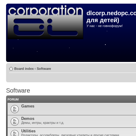
dlcorp.nedopc.c
для детей)
У нас - не говнофорум!
Board index
‹
Software
Software
FORUM
Games
Demos
Демы, интры, крактры и т.д.
Utilities
Редакторы, ассемблеры, дисковые утилиты и другие системки