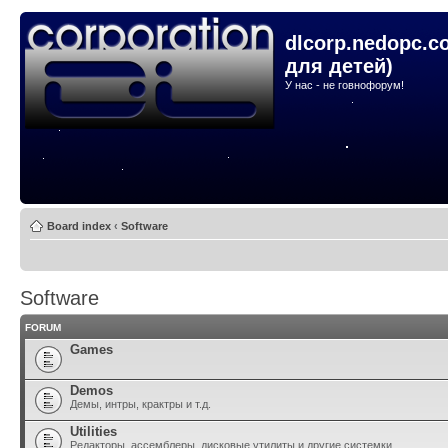
dlcorp.nedopc.c
для детей)
У нас - не говнофорум!
Board index
‹
Software
Software
FORUM
Games
Demos
Демы, интры, крактры и т.д.
Utilities
Редакторы, ассемблеры, дисковые утилиты и другие системки