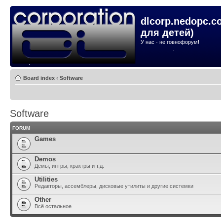
dlcorp.nedopc.c
для детей)
У нас - не говнофорум!
Board index
‹
Software
Software
FORUM
Games
Demos
Демы, интры, крактры и т.д.
Utilities
Редакторы, ассемблеры, дисковые утилиты и другие системки
Other
Всё остальное