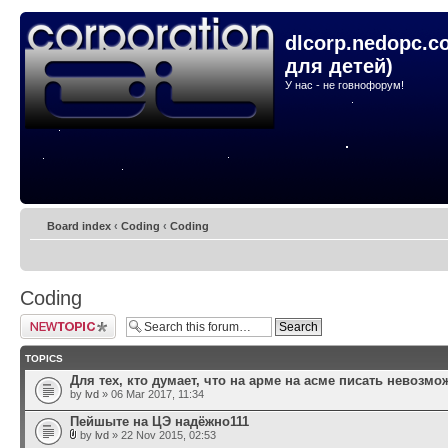
dlcorp.nedopc.c
для детей)
У нас - не говнофорум!
Board index
‹
Coding
‹
Coding
Coding
Post a new topic
TOPICS
Для тех, кто думает, что на арме на асме писать невозмо
by
lvd
» 06 Mar 2017, 11:34
Пейшыте на ЦЭ надёжно111
by
lvd
» 22 Nov 2015, 02:53