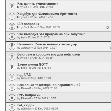
Как делить умножениями
by
lvd
» 11 Jan 2016, 22:13
Хандбух дер Флисскомма-Аритметик
by
lvd
» 02 Jan 2016, 17:57
IAR вопросик
by
DimkaM
» 10 Sep 2012, 05:39
Что выводит эта программа при запуске?
by
lvd
» 27 Jan 2015, 17:31
Накипело. Считай новый юзер-кодер
by
acidrain
» 13 Sep 2014, 19:27
Быстрые и хорошие rng для пейсюков
by
lvd
» 07 Apr 2014, 16:19
Зачем нужен GOT?
by
fk0
» 08 Mar 2014, 02:51
гцц 4.7.3
by
lvd
» 09 Sep 2013, 18:10
несколько текстэкранов параллельно?
by
DimkaM
» 05 Aug 2013, 20:03
DNS вопросик
by
DimkaM
» 17 Jul 2013, 13:57
lvd, сюдой
by
g0blinish
» 22 Dec 2012, 05:06