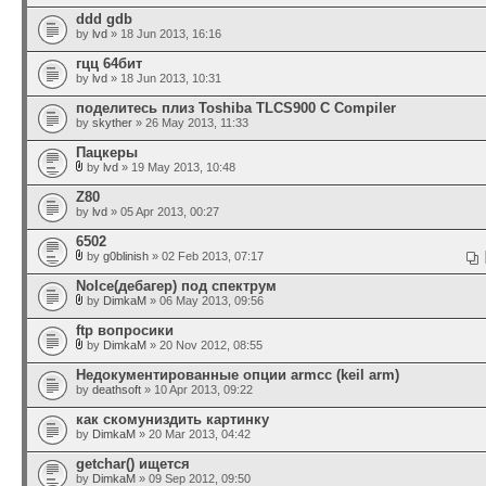
ddd gdb
by
lvd
» 18 Jun 2013, 16:16
гцц 64бит
by
lvd
» 18 Jun 2013, 10:31
поделитесь плиз Toshiba TLCS900 C Compiler
by
skyther
» 26 May 2013, 11:33
Пацкеры
by
lvd
» 19 May 2013, 10:48
Z80
by
lvd
» 05 Apr 2013, 00:27
6502
by
g0blinish
» 02 Feb 2013, 07:17
NoIce(дебагер) под спектрум
by
DimkaM
» 06 May 2013, 09:56
ftp вопросики
by
DimkaM
» 20 Nov 2012, 08:55
Недокументированные опции armcc (keil arm)
by
deathsoft
» 10 Apr 2013, 09:22
как скомуниздить картинку
by
DimkaM
» 20 Mar 2013, 04:42
getchar() ищется
by
DimkaM
» 09 Sep 2012, 09:50