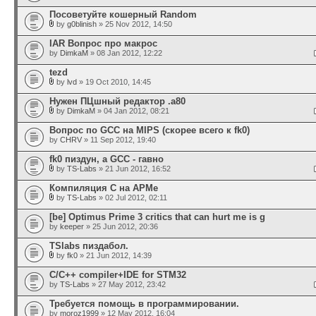
Посоветуйте кошерный Random
by
g0blinish
» 25 Nov 2012, 14:50
IAR Вопрос про макрос
by
DimkaM
» 08 Jan 2012, 12:22
tezd
by
lvd
» 19 Oct 2010, 14:45
Нужен ПЦшный редактор .а80
by
DimkaM
» 04 Jan 2012, 08:21
Вопрос по GСС на MIPS (скорее всего к fk0)
by
CHRV
» 11 Sep 2012, 19:40
fk0 пиздун, а GCC - гавно
by
TS-Labs
» 21 Jun 2012, 16:52
Компиляция С на АРМе
by
TS-Labs
» 02 Jul 2012, 02:11
[be] Optimus Prime 3 critics that can hurt me is g
by
keeper
» 25 Jun 2012, 20:36
TSlabs пиздабол.
by
fk0
» 21 Jun 2012, 14:39
C/C++ compiler+IDE for STM32
by
TS-Labs
» 27 May 2012, 23:42
Требуется помощь в программировании.
by
moroz1999
» 12 May 2012, 16:04