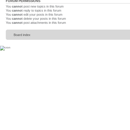
FORUM PERMISSIONS
You
cannot
post new topics in this forum
You
cannot
reply to topics in this forum
You
cannot
edit your posts in this forum
You
cannot
delete your posts in this forum
You
cannot
post attachments in this forum
Board index