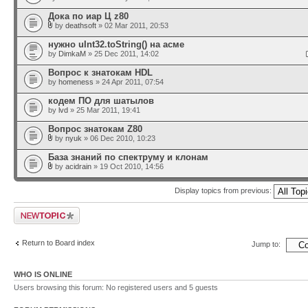
Дока по иар Ц z80
by
deathsoft
» 02 Mar 2011, 20:53
нужно uInt32.toString() на асме
by
DimkaM
» 25 Dec 2011, 14:02
Вопрос к знатокам HDL
by
homeness
» 24 Apr 2011, 07:54
кодем ПО для шатылов
by
lvd
» 25 Mar 2011, 19:41
Вопрос знатокам Z80
by
nyuk
» 06 Dec 2010, 10:23
База знаний по спектруму и клонам
by
acidrain
» 19 Oct 2010, 14:56
Display topics from previous:
Post a new topic
Return to Board index
Jump to:
WHO IS ONLINE
Users browsing this forum: No registered users and 5 guests