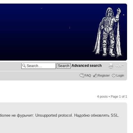
Advanced search
FAQ
Register
Login
4 posts • Page
1
of
1
 более не фурычит: Unsupported protocol. Надобно обновлять SSL.