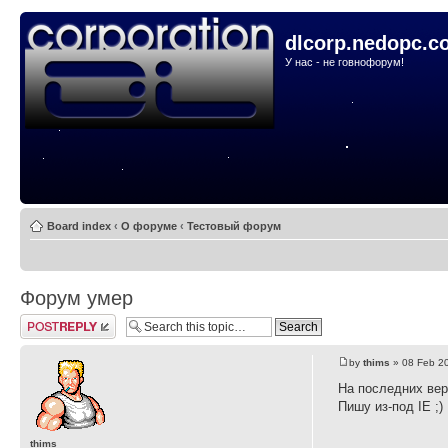
dlcorp.nedopc.c
У нас - не говнофорум!
Board index
‹
О форуме
‹
Тестовый форум
Форум умер
Post a reply
by
thims
» 08 Feb 20
На последних вер
Пишу из-под IE ;)
thims