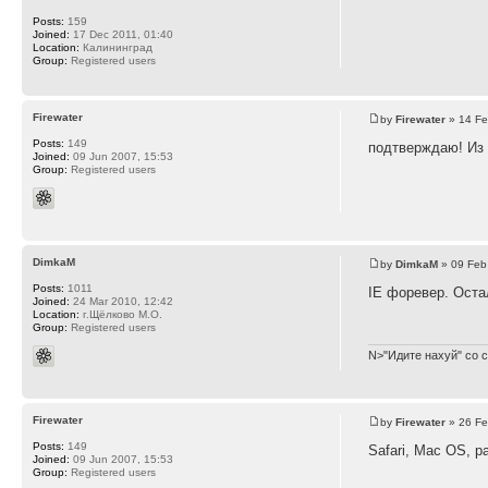
Posts:
159
Joined:
17 Dec 2011, 01:40
Location:
Калининград
Group:
Registered users
Firewater
by
Firewater
» 14 Fe
Posts:
149
подтверждаю! Из 
Joined:
09 Jun 2007, 15:53
Group:
Registered users
DimkaM
by
DimkaM
» 09 Feb
Posts:
1011
IE форевер. Оста
Joined:
24 Mar 2010, 12:42
Location:
г.Щёлково М.О.
Group:
Registered users
N>"Идите нахуй" со с
Firewater
by
Firewater
» 26 Fe
Posts:
149
Safari, Mac OS, р
Joined:
09 Jun 2007, 15:53
Group:
Registered users