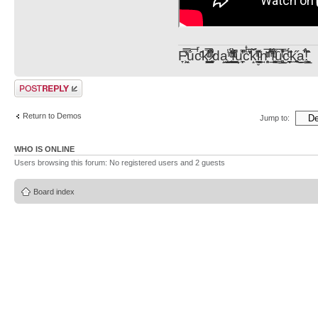
F̞͖̭̿̔ͯu̐̅cͬ̑ͩk̨̤̳͇̮̭̪̠̽̿̓̆ͭͩ ̷̩̰͎̩͓̘̾̀ͬ̊ͭ͛ͅda̝̺͙̬͎̝̾͟ ̰̜̝̯͉̯̖̓̎́ͨ̽ͫ͟f̟͇̭̀ͬͨͭ̐̚u̹̼̹̗̞͑̔͂͐̚cͭ̅̊̆̒̆ǩ̝̩̯́ͥ̔̍̑ḭ͓͍̳̬ͦ̽͂n͍͎͈̈̅ͩͬ ̊ͫ̂̾̑̈́f̲͚͉͓͗̋́ͧͦ̅ȗ͇̲̻͈̲̅̎͗͒ͭ͡c̬̟̠̹̯̈́ͩ͘ͅk̫̠̻̋͜a̲͒̾̇!͙͕̺͉̗̩̲̂̏̄̀
Post a reply
Return to Demos
Jump to:
WHO IS ONLINE
Users browsing this forum: No registered users and 2 guests
Board index