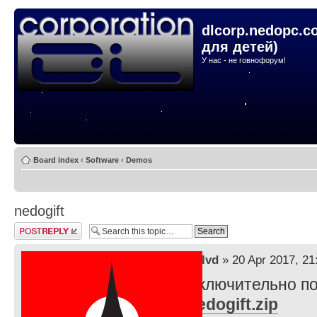
dlcorp.nedopc.c
для детей)
У нас - не говнофорум!
Board index
‹
Software
‹
Demos
nedogift
Post a reply
by
lvd
» 20 Apr 2017, 21
Исключительно по
nedogift.zip