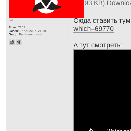
(11.93 KB) Downlo
Сюда ставить ту
lvd
which=69770
Posts:
7263
Joined:
07 Apr 2007, 21:28
Group:
Registered users
А тут смотреть: