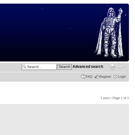
Advanced search
FAQ
Register
Login
1 post • Page
1
of
1