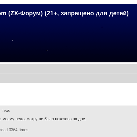
om (ZX-Форум) (21+, запрещено для детей)
, 21:45
 моему недосмотру не было показано на дне:
aded 3364 times