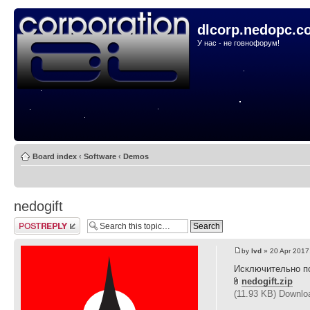
dlcorp.nedopc.c
У нас - не говнофорум!
Board index
‹
Software
‹
Demos
nedogift
Post a reply
by
lvd
» 20 Apr 2017
Исключительно по
nedogift.zip
(11.93 KB) Downlo