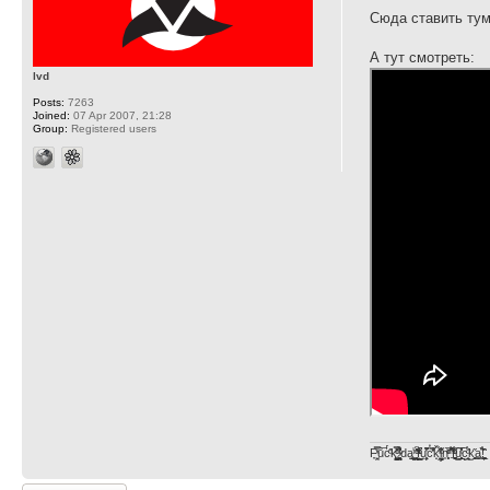
Сюда ставить ту
А тут смотреть:
lvd
Posts:
7263
Joined:
07 Apr 2007, 21:28
Group:
Registered users
F̞͖̭̿̔ͯu̐̅cͬ̑ͩk̨̤̳͇̮̭̪̠̽̿̓̆ͭͩ ̷̩̰͎̩͓̘̾̀ͬ̊ͭ͛ͅda̝̺͙̬͎̝̾͟ ̰̜̝̯͉̯̖̓̎́ͨ̽ͫ͟f̟͇̭̀ͬͨͭ̐̚u̹̼̹̗̞͑̔͂͐̚cͭ̅̊̆̒̆ǩ̝̩̯́ͥ̔̍̑ḭ͓͍̳̬ͦ̽͂n͍͎͈̈̅ͩͬ ̊ͫ̂̾̑̈́f̲͚͉͓͗̋́ͧͦ̅ȗ͇̲̻͈̲̅̎͗͒ͭ͡c̬̟̠̹̯̈́ͩ͘ͅk̫̠̻̋͜a̲͒̾̇!͙͕̺͉̗̩̲̂̏̄̀
Post a reply