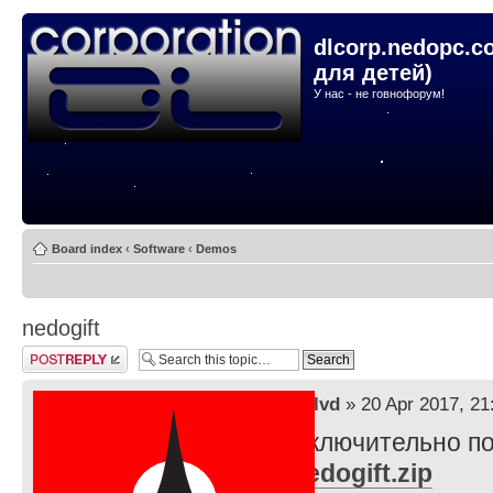
dlcorp.nedopc.c
для детей)
У нас - не говнофорум!
Board index
‹
Software
‹
Demos
nedogift
Post a reply
by
lvd
» 20 Apr 2017, 21
Исключительно по
nedogift.zip