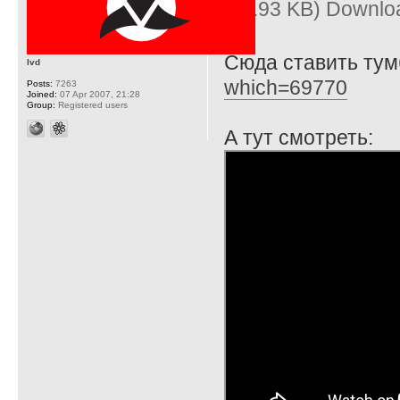
(11.93 KB) Downlo
Сюда ставить ту
lvd
which=69770
Posts:
7263
Joined:
07 Apr 2007, 21:28
Group:
Registered users
А тут смотреть: