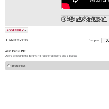
F̞͖̭̿̔ͯu̐̅cͬ̑ͩk̨̤̳͇̮̭̪̠̽̿̓̆ͭͩ ̷̩̰͎̩͓̘̾̀ͬ̊ͭ͛ͅda̝̺͙̬͎̝̾͟ ̰̜̝̯͉̯̖̓̎́ͨ̽ͫ͟f̟͇̭̀ͬͨͭ̐̚u̹̼̹̗̞͑̔͂͐̚cͭ̅̊̆̒̆ǩ̝̩̯́ͥ̔̍̑ḭ͓͍̳̬ͦ̽͂n͍͎͈̈̅ͩͬ ̊ͫ̂̾̑̈́f̲͚͉͓͗̋́ͧͦ̅ȗ͇̲̻͈̲̅̎͗͒ͭ͡c̬̟̠̹̯̈́ͩ͘ͅk̫̠̻̋͜a̲͒̾̇!͙͕̺͉̗̩̲̂̏̄̀
Post a reply
Return to Demos
Jump to:
WHO IS ONLINE
Users browsing this forum: No registered users and 3 guests
Board index