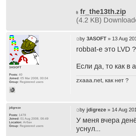
fr_the13th.zip
(4.2 KB) Download
by
3ASOFT
» 13 Aug 201
robbat-e это LVD ?
Если да, то как в
3ASOFT
Posts:
40
Joined:
05 Mar 2008, 00:04
zxaaa.net, как нет ?
Group:
Registered users
jdigreze
by
jdigreze
» 14 Aug 201
Posts:
1478
У меня вчера денё
Joined:
01 Aug 2008, 06:49
Location:
Агбан
Group:
Registered users
уснул...