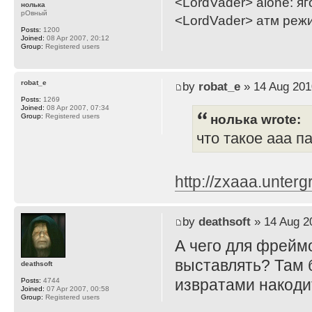
<LordVader> alone: яг
нолька
рОвный
<LordVader> атм реж
Posts:
1200
Joined:
08 Apr 2007, 20:12
Group:
Registered users
robat_e
by
robat_e
» 14 Aug 201
Posts:
1269
Joined:
08 Apr 2007, 07:34
нолька wrote:
Group:
Registered users
что такое ааа п
http://zxaaa.unter
by
deathsoft
» 14 Aug 2
А чего для фрейм
выставлять? Там 
deathsoft
извратами накоди
Posts:
4744
Joined:
07 Apr 2007, 00:58
Group:
Registered users