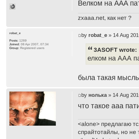
Велком на ААА пат
zxaaa.net, как нет ?
robat_e
by
robat_e
» 14 Aug 201
Posts:
1269
Joined:
08 Apr 2007, 07:34
3ASOFT wrote:
Group:
Registered users
елком на ААА па
была такая мысль,
by
нолька
» 14 Aug 201
что такое ааа пат
<alone> предлагаю тс
спрайтотайлы, но не 