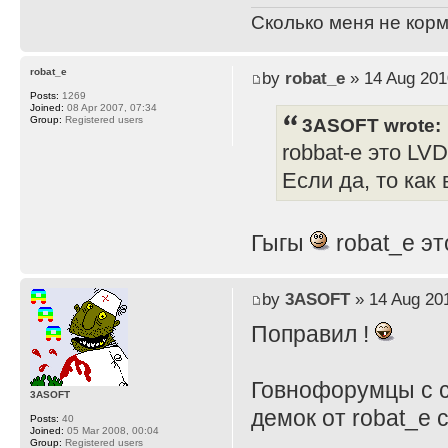
Сколько меня не корм
robat_e
by
robat_e
» 14 Aug 201
Posts:
1269
Joined:
08 Apr 2007, 07:34
3ASOFT wrote:
Group:
Registered users
robbat-e это LVD
Если да, то как
Гыгы
robat_e эт
by
3ASOFT
» 14 Aug 201
Поправил !
Говнофорумцы с 
3ASOFT
демок от robat_e 
Posts:
40
Joined:
05 Mar 2008, 00:04
Group:
Registered users