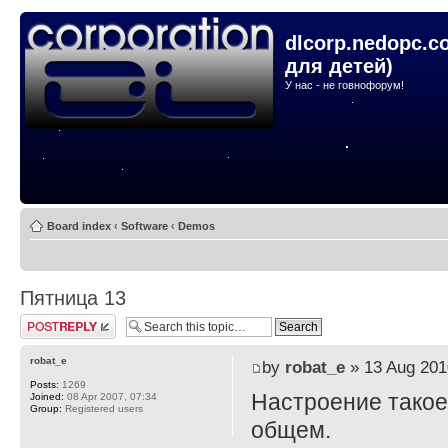
dlcorp.nedopc.c
для детей)
У нас - не говнофорум!
Board index
‹
Software
‹
Demos
Пятница 13
Post a reply
robat_e
by
robat_e
» 13 Aug 201
Posts:
1269
Настроение такое 
Joined:
08 Apr 2007, 07:34
Group:
Registered users
общем.