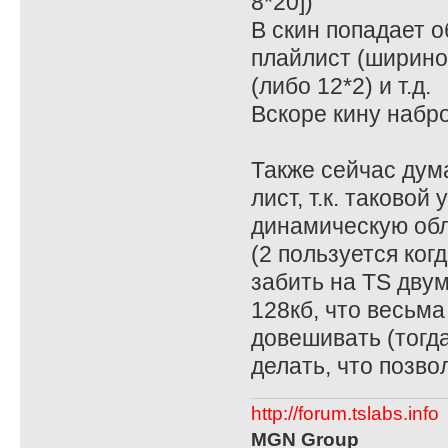
8*20])
В скин попадает о
плайлист (шириной
(либо 12*2) и т.д.
Вскоре кину набро
Также сейчас дум
лист, т.к. таковой
динамическую обл
(2 пользуется ког
забить на TS дву
128кб, что весьма
довешивать (тогда
делать, что позв
http://forum.tslabs.info
MGN Group