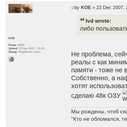
by
KOE
» 22 Dec 2007, 
lvd wrote:
либо пользоват
KOE
Posts:
4683
Joined:
15 Apr 2007, 13:06
Group:
Registered users
Не проблема, сей
реалы с как мини
памяти - тоже не 
Собственно, а на
хотят использова
сделаю 48к ОЗУ
Мы рождены, чтоб ск
"Кто не обломался, т