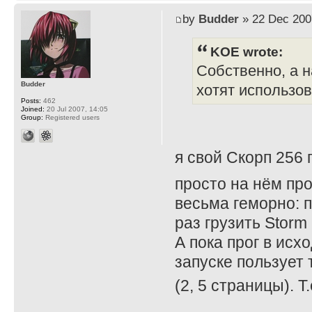
by
Budder
» 22 Dec 200
KOE wrote:
Собственно, а н
Budder
хотят использов
Posts:
462
Joined:
20 Jul 2007, 14:05
Group:
Registered users
я свой Скорп 256
просто на нём пр
весьма геморно: 
раз грузить Storm
А пока прог в исхо
запуске пользует 
(2, 5 страницы). Т