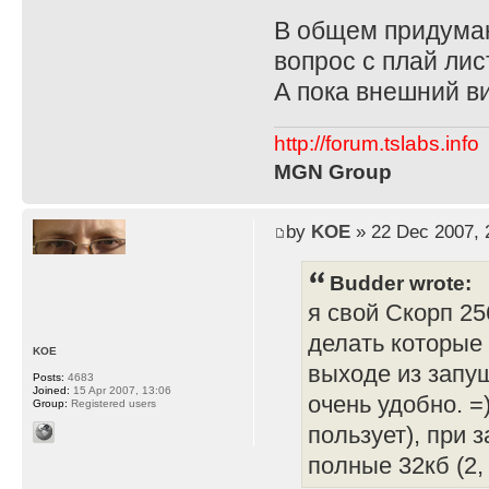
В общем придумаю
вопрос с плай лис
А пока внешний ви
http://forum.tslabs.info
MGN Group
by
KOE
» 22 Dec 2007, 
Budder wrote:
я свой Скорп 25
делать которые
KOE
выходе из запущ
Posts:
4683
Joined:
15 Apr 2007, 13:06
очень удобно. =)
Group:
Registered users
пользует), при 
полные 32кб (2, 