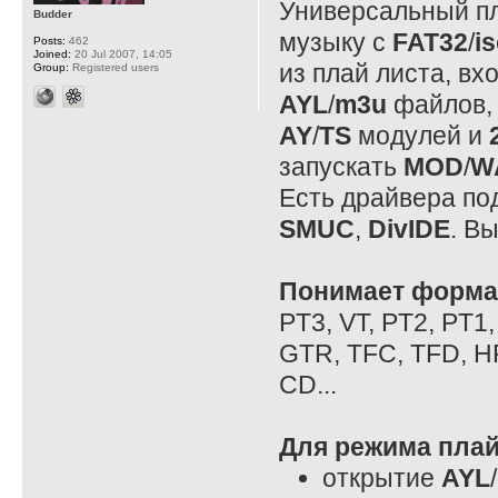
Универсальный п
Budder
музыку с
FAT32
/
i
Posts:
462
Joined:
20 Jul 2007, 14:05
из плай листа, вх
Group:
Registered users
AYL
/
m3u
файлов, 
AY
/
TS
модулей и
запускать
MOD
/
W
Есть драйвера по
SMUC
,
DivIDE
. В
Понимает форма
PT3, VT, PT2, PT1
GTR, TFC, TFD, H
CD...
Для режима плай
открытие
AYL
/