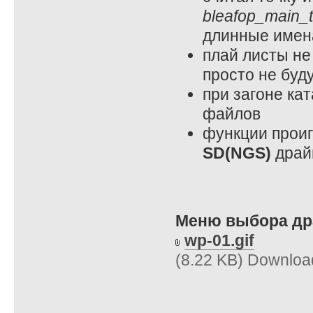
bleafop_main_
длинные имен
плай листы не
просто не буд
при загоне ка
файлов
функции прои
SD(NGS)
драй
Меню выбора др
wp-01.gif
(8.22 KB) Downloa