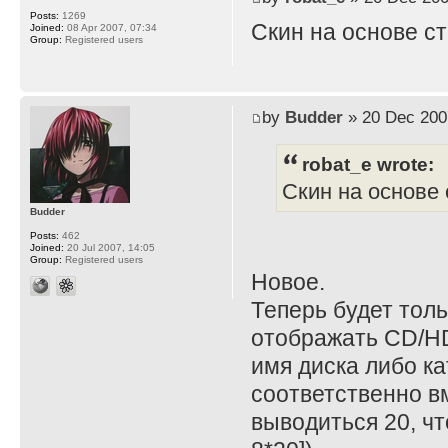
Posts:
1269
Скин на основе с
Joined:
08 Apr 2007, 07:34
Group:
Registered users
by
Budder
» 20 Dec 200
robat_e wrote:
Скин на основе 
Budder
Posts:
462
Joined:
20 Jul 2007, 14:05
Group:
Registered users
Новое.
Теперь будет толь
отображать CD/HD
имя диска либо к
соответственно в
выводиться 20, чт