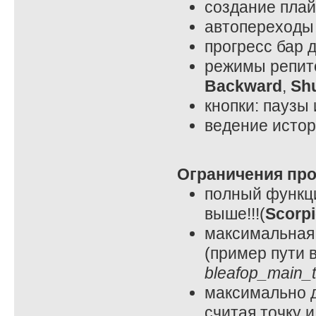
создание плай
автопереходы 
прогресс бар 
режимы репито
Backward
,
Shu
кнопки: паузы 
ведение исто
Ограничения пр
полный функци
выше!!!(
Scorp
максимальная 
(пример пути 
bleafop_main_
максимально д
считая точку 