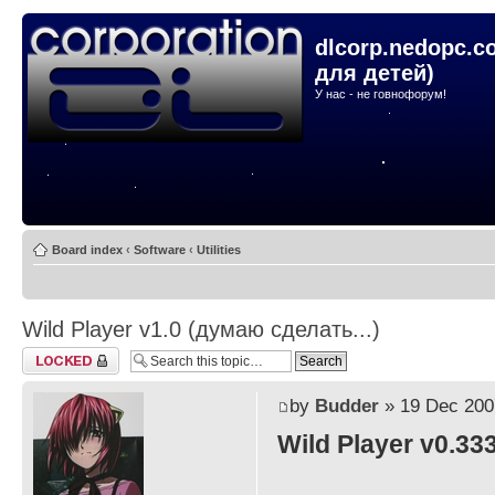
dlcorp.nedopc.c
для детей)
У нас - не говнофорум!
Board index
‹
Software
‹
Utilities
Wild Player v1.0 (думаю сделать...)
Topic locked
by
Budder
» 19 Dec 200
Wild Player v0.33