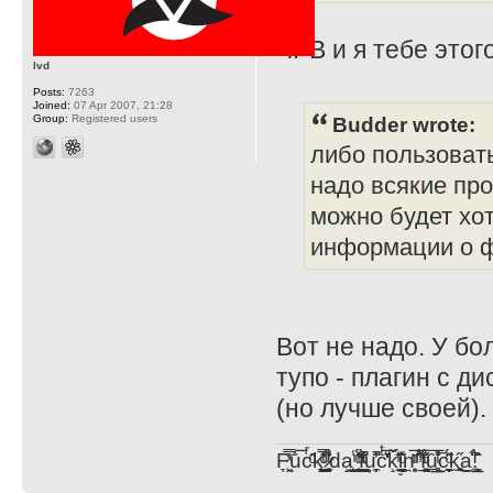
ЧРВ и я тебе этог
lvd
Posts:
7263
Joined:
07 Apr 2007, 21:28
Group:
Registered users
Budder wrote:
либо пользовать
надо всякие про
можно будет хот
информации о ф
Вот не надо. У бо
тупо - плагин с д
(но лучше своей).
F̞͖̭̿̔ͯu̐̅cͬ̑ͩk̨̤̳͇̮̭̪̠̽̿̓̆ͭͩ ̷̩̰͎̩͓̘̾̀ͬ̊ͭ͛ͅda̝̺͙̬͎̝̾͟ ̰̜̝̯͉̯̖̓̎́ͨ̽ͫ͟f̟͇̭̀ͬͨͭ̐̚u̹̼̹̗̞͑̔͂͐̚cͭ̅̊̆̒̆ǩ̝̩̯́ͥ̔̍̑ḭ͓͍̳̬ͦ̽͂n͍͎͈̈̅ͩͬ ̊ͫ̂̾̑̈́f̲͚͉͓͗̋́ͧͦ̅ȗ͇̲̻͈̲̅̎͗͒ͭ͡c̬̟̠̹̯̈́ͩ͘ͅk̫̠̻̋͜a̲͒̾̇!͙͕̺͉̗̩̲̂̏̄̀