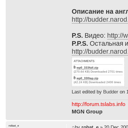
Описание на анг
http://budder.naro
P.S.
Видео:
http:/
P.P.S.
Остальная и
http://budder.nar
ATTACHMENTS
wp0_333full.zip
(270.64 KB) Downloaded 2701 times
wp0_330tap.zip
(42.24 KB) Downloaded 2406 times
Last edited by
Budder
on 1
http://forum.tslabs.info
MGN Group
robat_e
by
robat_e
» 20 Dec 200