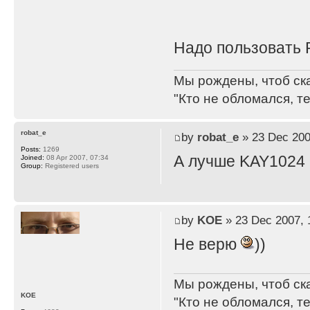
Надо пользовать P
Мы рождены, чтоб ск
"Кто не обломался, т
robat_e
by
robat_e
» 23 Dec 200
Posts:
1269
А лучше KAY1024
Joined:
08 Apr 2007, 07:34
Group:
Registered users
by
KOE
» 23 Dec 2007, 
Не верю
))
Мы рождены, чтоб ск
KOE
"Кто не обломался, т