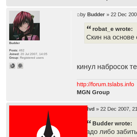
by
Budder
» 22 Dec 200
robat_e wrote:
Скин на основе 
Budder
Posts:
462
Joined:
20 Jul 2007, 14:05
Group:
Registered users
кинул набросок т
http://forum.tslabs.info
MGN Group
by
lvd
» 22 Dec 2007, 2
Budder wrote:
адо либо забит