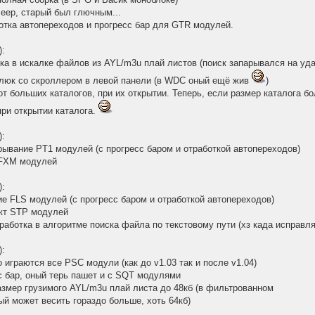
еер, старый был глючным...
отка автопереходов и прогресс бар для GTR модулей.
):
ка в искалке файлов из AYL/m3u плай листов (поиск запарывался на уд
глюк со скроллером в левой панели (в WDC оный ещё жив
)
от больших каталогов, при их открытии. Теперь, если размер каталога б
при открытии каталога.
):
рывание PT1 модулей (с прогресс баром и отработкой автопереходов)
 FXM модулей
):
ие FLS модулей (с прогресс баром и отработкой автопереходов)
ект STP модулей
работка в алгоритме поиска файла по текстовому пути (хз када исправля
):
 играются все PSC модули (как до v1.03 так и после v1.04)
с бар, оный терь пашет и с SQT модулями
азмер грузимого AYL/m3u плай листа до 48кб (в фильтрованном
ый может весить гораздо больше, хоть 64кб)