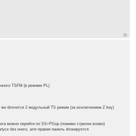
енного TSFM (в режиме PL)
к же блочится 2 модульный TS режим (за исключением Z key)
лога можно перейти по SS+PGup (помимо стрелки влево)
пуск без оного, аля правая панель блокируется