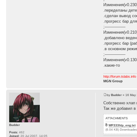
Изменения(v0.230
.переделаны дете
.сделан вывод со
.прогресс бар дл
;-----------------
Изменения(v0.210
.добавлено веден
.прогресс бар (р
.в основном режи
;-----------------
Изменения(v0.130-
.какие-то
http://forum.tslabs.info
MGN Group
by
Budder
» 16 May 
Собственно хлап
Так же добавил в
ATTACHMENTS
Budder
WP333hlp_eng.txt
(6.04 KB) Downloaded
Posts:
462
Joined:
20 Jul 2007, 14:05