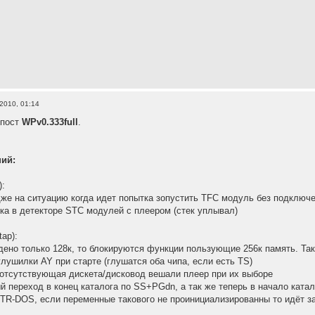
2010, 01:14
 пост
WPv0.333full
.
ний:
):
же на ситуацию когда идет попытка зопустить TFC модуль без подключ
ка в детекторе STC модулей с плеером (стек уплывал)
ap):
йдено только 128к, то блокируются функции пользующие 256к память. Та
глушилки AY при старте (глушатся оба чипа, если есть TS)
 отсутствующая дискета/дисковод вешали плеер при их выборе
й переход в конец каталога по SS+PGdn, а так же теперь в начало ката
 TR-DOS, если переменные такового не проинициализированны то идёт за