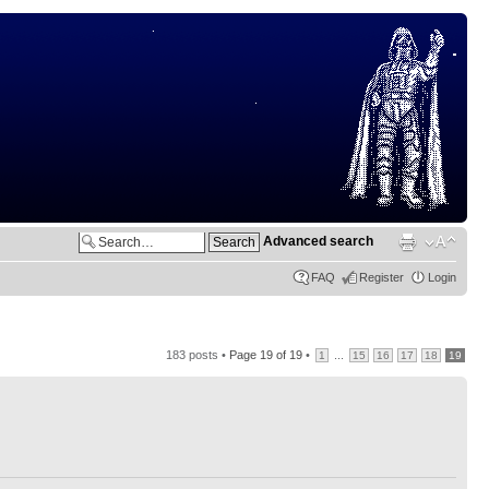
Advanced search
FAQ
Register
Login
183 posts •
Page
19
of
19
•
...
1
15
16
17
18
19