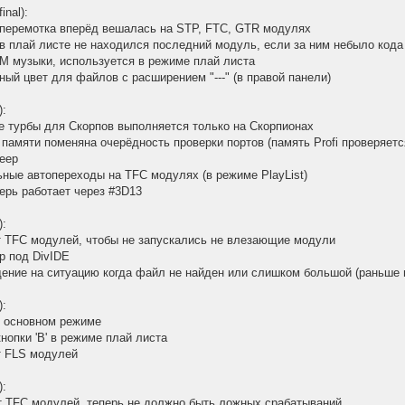
inal):
 перемотка вперёд вешалась на STP, FTC, GTR модулях
 в плай листе не находился последний модуль, если за ним небыло кода
M музыки, используется в режиме плай листа
ный цвет для файлов с расширением "---" (в правой панели)
):
е турбы для Скорпов выполняется только на Скорпионах
 памяти поменяна очерёдность проверки портов (память Profi проверяетс
еер
ные автопереходы на TFC модулях (в режиме PlayList)
перь работает через #3D13
):
т TFC модулей, чтобы не запускались не влезающие модули
р под DivIDE
ение на ситуацию когда файл не найден или слишком большой (раньше 
):
в основном режиме
нопки 'B' в режиме плай листа
т FLS модулей
):
т TFC модулей, теперь не должно быть ложных срабатываний