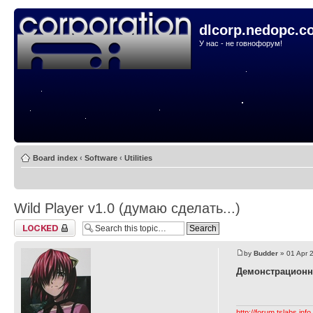
dlcorp.nedopc.c
У нас - не говнофорум!
Board index
‹
Software
‹
Utilities
Wild Player v1.0 (думаю сделать...)
Topic locked
by
Budder
» 01 Apr 
Демонстрационн
http://forum.tslabs.info