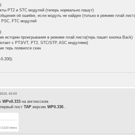
):
кты PT2 и STC модулей (теперь нормально пашут)
общения об ошибке, если модуль не найден (только в режиме плай лист
я PSC, FTC модулей
):
ие истории проигрывания в режиме плай листа(терь пашет кнопка Back)
аботает с PT3/VT, PT2, STC/STP, ASC модулями)
ме терь появился скин
0.200):
2010, 02:03
 к
WPv0.333
на англисском.
 первый пост
TAP
версию
WP0.330
...
 2143 times