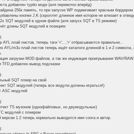
иста добавлен турбо моде (аля перемотко вперёд)
 найдена 256к память, то при запуске WP подмигивает красным бордером
добавлены кнопке J,K (скроллят длинное имя которое не влезает в отве
 2х SQT модулей в одном файле (аля запуск SQT в TS режиме)
счёт длины SQT модулей в позициях
):
 AYL плай листов, теперь таги '<',..,'>' отбрасываются правильно...
из AYL/m3u плай листов теперь ищёт каталоги длинной в 1 и 2 символа, 
.
ация загрузки MOD файлов, а так же индикация проигрывания WAV/RAW
и TFD добавлен вывод подсказки
):
льный SQT плеер на свой
тект SQT модулей (теперь все модули должны играться!)
кт ASC модулей
):
етект TS музонов (однофайловых, но двумодульных)
TC модулей с плеером
 версии 1.2 теперь нормально выводится имя сонга и автор.
):
полная сборка (в SPG и Васик моноблоке)