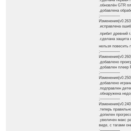
.обновлён GTR пл
.добавлена обраб
;-----------------
Изменения(v0.263
.исправлена ошиб
.прибит древний 
.сделана защита 
нельзя повесить 
;-----------------
Изменения(v0.260
.добавлено проиг
.добавлен плеер
;-----------------
Изменения(v0.250
.добавлено игран
.подправлен дет
.обнаружена недо
;-----------------
Изменения(v0.240
.теперь правильно
.допилен прогрес
.увеличен макс р
виде, с тагами он
;-----------------