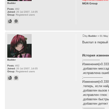
Budder
MGN Group
Posts:
462
Joined:
20 Jul 2007, 14:05
Group:
Registered users
by
Budder
» 01 May 
Выклал в первый
История измене
;-----------------
Budder
Изменения(v0.333
Posts:
462
.добавлен мессад
Joined:
20 Jul 2007, 14:05
Group:
Registered users
.исправлена ошиб
;--------------------
Изменения(v0.330t
.теперь, если на
.добавлен вызов 
.исправлен глюк:
.добавлен быстры
.добавлен детект
;----------------------