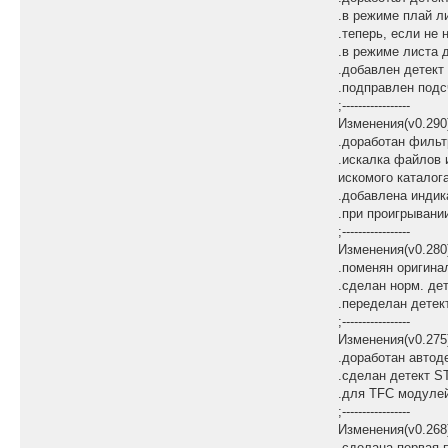
.в режиме плай л
.теперь, если не
.в режиме листа 
.добавлен детект
.подправлен под
;-----------------
Изменения(v0.290
.доработан фильтр
.искалка файлов 
искомого каталога
.добавлена индик
.при проигрывани
;-----------------
Изменения(v0.280
.поменян оригина
.сделан норм. де
.переделан дете
;-----------------
Изменения(v0.275
.доработан автод
.сделан детект S
.для TFC модулей
;-----------------
Изменения(v0.268
.сделана первая 