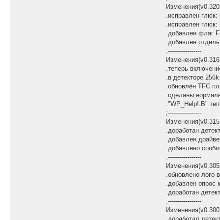
Изменения(v0.320f
.исправлен глюк:
.исправлен глюк:
.добавлен флаг F
.добавлен отдель
;-----------------
Изменения(v0.316
.теперь включени
.в детекторе 256k
.обновлён TFC пл
.сделаны нормаль
."WP_Help!.B" те
;-----------------
Изменения(v0.315
.доработан детек
.добавлен драйве
.добавлено сообщ
;-----------------
Изменения(v0.305
.обновлено лого 
.добавлен опрос к
.доработан детек
;-----------------
Изменения(v0.300
.доработал детек