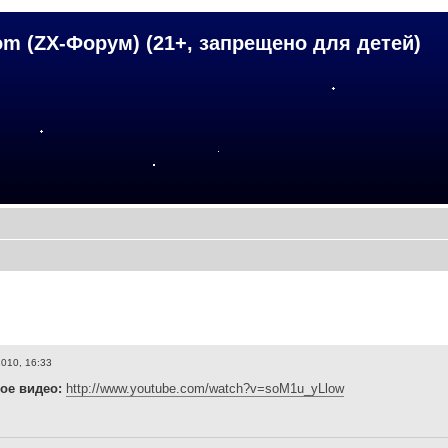
om (ZX-Форум) (21+, запрещено для детей)
2010, 16:33
ое видео:
http://www.youtube.com/watch?v=soM1u_yLlow