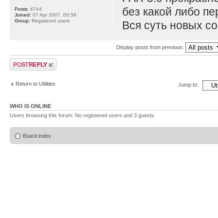
без какой либо пе
Posts:
4744
Joined:
07 Apr 2007, 00:58
Group:
Registered users
Вся суть новых со
Display posts from previous:
Post a reply
Return to Utilities
Jump to:
WHO IS ONLINE
Users browsing this forum: No registered users and 3 guests
Board index