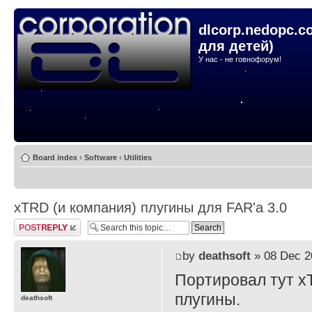
dlcorp.nedopc.c
для детей)
У нас - не говнофорум!
Board index
‹
Software
‹
Utilities
xTRD (и компания) плугины для FAR'а 3.0
Post a reply
by
deathsoft
» 08 Dec 2
Портировал тут x
плугины.
deathsoft