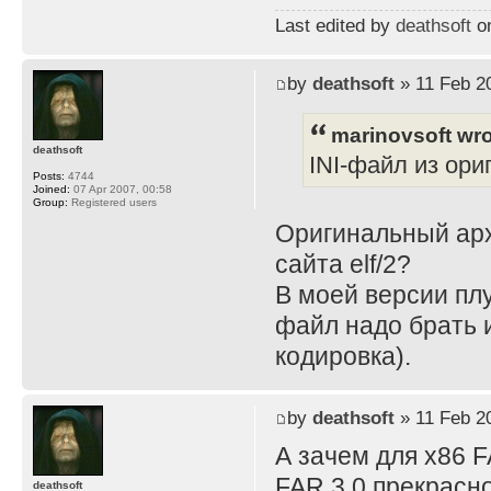
Last edited by
deathsoft
on
by
deathsoft
» 11 Feb 2
marinovsoft wro
deathsoft
INI-файл из ори
Posts:
4744
Joined:
07 Apr 2007, 00:58
Group:
Registered users
Оригинальный архи
сайта elf/2?
В моей версии плу
файл надо брать из
кодировка).
by
deathsoft
» 11 Feb 2
А зачем для x86 
FAR 3.0 прекрасно
deathsoft