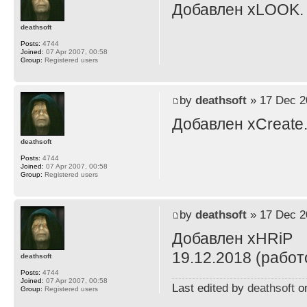
Добавлен xLOOK.
deathsoft
Posts:
4744
Joined:
07 Apr 2007, 00:58
Group:
Registered users
by
deathsoft
» 17 Dec 2
Добавлен xCreate
deathsoft
Posts:
4744
Joined:
07 Apr 2007, 00:58
Group:
Registered users
by
deathsoft
» 17 Dec 2
Добавлен xHRiP
19.12.2018 (работ
deathsoft
Posts:
4744
Joined:
07 Apr 2007, 00:58
Last edited by
deathsoft
on
Group:
Registered users