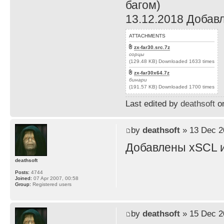
багом)
13.12.2018 Добав
ATTACHMENTS
zx-far30.src.7z
сорцы
(129.48 KB) Downloaded 1633 times
zx-far30x64.7z
бинари
(191.57 KB) Downloaded 1700 times
Last edited by
deathsoft
on
by
deathsoft
» 13 Dec 2
Добавлены xSCL и
deathsoft
Posts:
4744
Joined:
07 Apr 2007, 00:58
Group:
Registered users
by
deathsoft
» 15 Dec 2