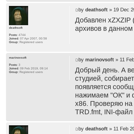
by
deathsoft
» 19 Dec 2
Добавлен xZXZIP (
архивов в данном
deathsoft
Posts:
4744
Joined:
07 Apr 2007, 00:58
Group:
Registered users
marinovsoft
by
marinovsoft
» 11 Feb
Posts:
3
Добрый день. А в
Joined:
09 Feb 2019, 09:14
Group:
Registered users
студией, собирает
появляется сообще
нажимаем "ОК" и ф
x86. Проверяю на
TRD.fmt, INI-файл
by
deathsoft
» 11 Feb 2