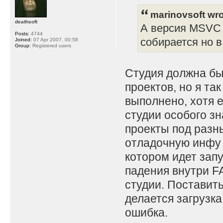
marinovsoft wro
deathsoft
А версия MSVC 
Posts:
4744
собирается но в
Joined:
07 Apr 2007, 00:58
Group:
Registered users
Студия должна бы
проектов, но я так
выполнено, хотя 
студии особого з
проекты под разн
отладочную инфу 
котором идет запу
падения внутри FA
студии. Поставить
делается загрузка
ошибка.