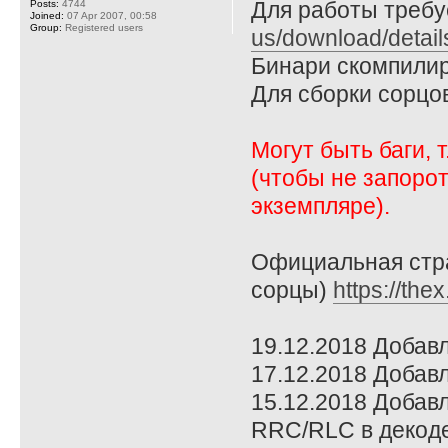
Для работы требует
Posts:
4744
Joined:
07 Apr 2007, 00:58
Group:
Registered users
us/download/detai
Бинари скомпилир
Для сборки сорцо
Могут быть баги, 
(чтобы не запоро
экземпляре).
Официальная стра
сорцы)
https://the
19.12.2018 Добав
17.12.2018 Добавл
15.12.2018 Добавл
RRC/RLC в декоде