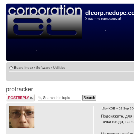
dlcorp.nedopc.c
У нас - не говнофорум!
Board index
‹
Software
‹
Utilities
protracker
Post a reply
by
KOE
» 02 Sep 20
Подскажите, для 
точки входа, на к
Мы рождены, чтоб ск