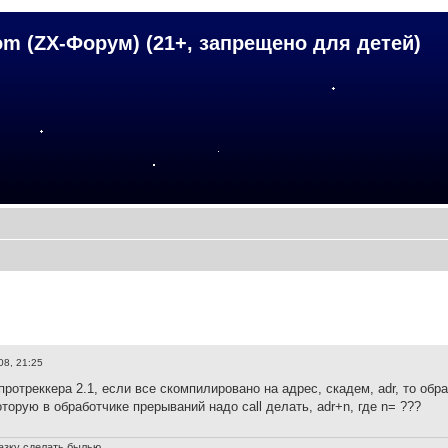
om (ZX-Форум) (21+, запрещено для детей)
08, 21:25
протреккера 2.1, если все скомпилировано на адрес, скадем, adr, то обр
оторую в обработчике прерываний надо call делать, adr+n, где n= ???
азку сделать былью