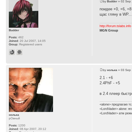
by
Budder
» 02 Sep 
поидее +0, +6, +8 
щас гляну в WP...
http://forum.tslabs.info
Budder
MGN Group
Posts:
462
Joined:
20 Jul 2007, 14:05
Group:
Registered users
by
нолька
» 03 Sep 
2.1 - +6
2.4PhF - +5
в 2.4 плеер быст
<alone> предлагаю тс
<LordVader> alone: я
<LordVader> атм реж
нолька
рОвный
Posts:
1200
Joined:
08 Apr 2007, 20:12