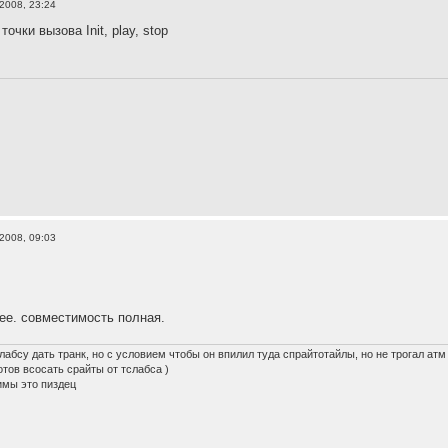
2008, 23:24
точки вызова Init, play, stop
2008, 09:03
рее. совместимость полная.
лабсу дать транк, но с условием чтобы он впилил туда спрайтотайлы, но не трогал атм
готов всосать срайты от тслабса )
имы это пиздец