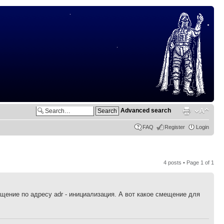
Advanced search
FAQ
Register
Login
4 posts • Page
1
of
1
ащение по адресу adr - инициализация. А вот какое смещение для