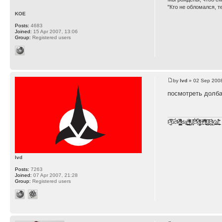
"Кто не обломался, т
KOE
Posts:
4683
Joined:
15 Apr 2007, 13:06
Group:
Registered users
by
lvd
» 02 Sep 2008
посмотреть долба
F̞͖̭̿̔ͯu̐̅cͬ̑ͩk̨̤̳͇̮̭̪̠̽̿̓̆ͭͩ ̷̩̰͎̩͓̘̾̀ͬ̊ͭ͛ͅda̝̺͙̬͎̝̾͟ ̰̜̝̯͉̯̖̓̎́ͨ̽ͫ͟f̟͇̭̀ͬͨͭ̐̚u̹̼̹̗̞͑̔͂͐̚cͭ̅̊̆̒̆ǩ̝̩̯́ͥ̔̍̑ḭ͓͍̳̬ͦ̽͂n͍͎͈̈̅ͩͬ ̊ͫ̂̾̑̈́f̲͚͉͓͗̋́ͧͦ̅ȗ͇̲̻͈̲̅̎͗͒ͭ͡c̬̟̠̹̯̈́ͩ͘ͅk̫̠̻̋͜a̲͒̾̇!͙͕̺͉̗̩̲̂̏̄̀
lvd
Posts:
7263
Joined:
07 Apr 2007, 21:28
Group:
Registered users