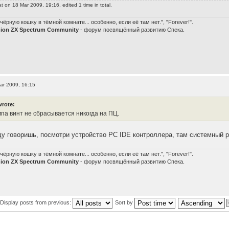
at
on 18 Mar 2009, 19:16, edited 1 time in total.
чёрную кошку в тёмной комнате... особенно, если её там нет.", "Forever!".
nion ZX Spectrum Community
- форум посвящённый развитию Спека.
ar 2009, 16:15
wrote:
мпа винт не сбрасывается никогда на ПЦ.
нду говоришь, посмотри устройство РС IDE контроллера, там системный 
чёрную кошку в тёмной комнате... особенно, если её там нет.", "Forever!".
nion ZX Spectrum Community
- форум посвящённый развитию Спека.
Display posts from previous:
Sort by