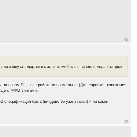
ачали войну стандартов и с их винтами было оч много гемора, в старых
 на новом ПЦ - все работало нормально. (Для справки - ознакомся
 еще с МФМ винтами.
А-2 спецификация была (виндовс 95 уже вышел) и ни какой