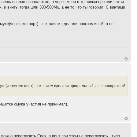
 знаешь вопрос понаслышке, а через меня в то время прошли сотни
х, и винты тогда шли 300-500Мб, а не то что ты говорил. С винтами
ке(через его порт).. т.е. зачем сделали программный, а не
е(через его порт).. т.е. зачем сделали программный, а не аппаратный
работке смука участия не принимал).
можно перегрузить Спек, а винт при этом не перегружать.. типо,