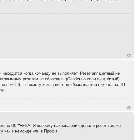
ии находится когда команду не выполняет. Резет аппаратный не
программным резетом не сбросишь. (Особенно если винт битый).
 не помню). По резету компа винт не сбрасывается никогда на ПЦ.
ки.
уке по D0 #FFBA. Я непойму нахрена они сделали ресет только
су как в немоиде или в Профи