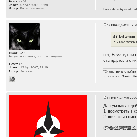
Posts:
4744
Joined:
07 Apr 2007, 00:58
Group:
Registered users
Last edited by
deathsof
by
Black_Cat
» 17 M
lvd wrote:
И немо тоже 
Black_Cat
нет, Нема тут ни 
Не умею ничего делать, потому учу
стандартов и с и
Posts:
659
Joined:
17 Apr 2007, 13:19
Group:
Removed
"Очень трудно найти 
zx.clan.su
-
Soviet U
by
lvd
» 17 Mar 2009
Для умных людей,
1. посмотреть в 
2. всячески помо
F̞͖̭̿̔ͯu̐̅cͬ̑ͩk̨̤̳͇̮̭̪̠̽̿̓̆ͭͩ ̷̩̰͎̩͓̘̾̀ͬ̊ͭ͛ͅda̝̺͙̬͎̝̾͟ ̰̜̝̯͉̯̖̓̎́ͨ̽ͫ͟f̟͇̭̀ͬͨͭ̐̚u̹̼̹̗̞͑̔͂͐̚cͭ̅̊̆̒̆ǩ̝̩̯́ͥ̔̍̑ḭ͓͍̳̬ͦ̽͂n͍͎͈̈̅ͩͬ ̊ͫ̂̾̑̈́f̲͚͉͓͗̋́ͧͦ̅ȗ͇̲̻͈̲̅̎͗͒ͭ͡c̬̟̠̹̯̈́ͩ͘ͅk̫̠̻̋͜a̲͒̾̇!͙͕̺͉̗̩̲̂̏̄̀