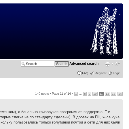
Advanced search
FAQ
Register
Login
140 posts •
Page
11
of
14
•
...
1
8
9
10
11
12
13
14
емянкам), а банально криворукая программная поддержка. Т.е.
торые слегка не по стандарту сделаны). В дровах на ПЦ была куча
скольку пользовались только голубиной почтой а сети для них были