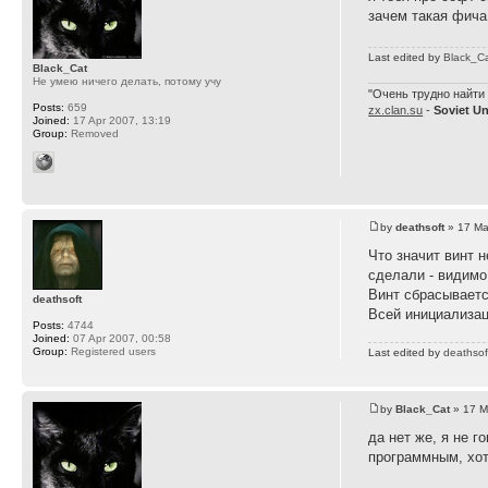
зачем такая фича
Last edited by
Black_C
Black_Cat
Не умею ничего делать, потому учу
"Очень трудно найти 
Posts:
659
zx.clan.su
-
Soviet U
Joined:
17 Apr 2007, 13:19
Group:
Removed
by
deathsoft
» 17 Ma
Что значит винт н
сделали - видимо
Винт сбрасываетс
deathsoft
Всей инициализац
Posts:
4744
Joined:
07 Apr 2007, 00:58
Group:
Registered users
Last edited by
deathsof
by
Black_Cat
» 17 M
да нет же, я не 
программным, хот