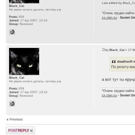
Last edited by
Black_C
Black_Cat
Не умею ничего делать, потому учу
"Очень трудно найти 
Posts:
659
zx.clan.su
-
Soviet U
Joined:
17 Apr 2007, 13:19
Group:
Removed
by
Black_Cat
» 17 M
deathsoft 
По резету ко
Black_Cat
а вот тут ты еру
Не умею ничего делать, потому учу
Posts:
659
"Очень трудно найти 
Joined:
17 Apr 2007, 13:19
zx.clan.su
-
Soviet U
Group:
Removed
Previous
Post a reply