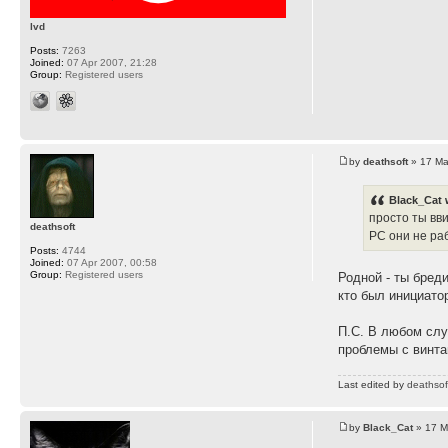
lvd
Posts:
7263
Joined:
07 Apr 2007, 21:28
Group:
Registered users
by
deathsoft
» 17 Ma
Black_Cat 
просто ты вви
deathsoft
РС они не ра
Posts:
4744
Joined:
07 Apr 2007, 00:58
Group:
Registered users
Родной - ты бред
кто был инициато
П.С. В любом слу
проблемы с винта
Last edited by
deathsof
by
Black_Cat
» 17 M