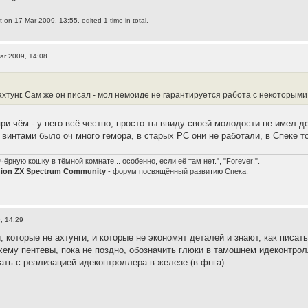
t
on 17 Mar 2009, 13:55, edited 1 time in total.
ar 2009, 14:08
ахтунг. Сам же он писал - мол немоиде не гарантируется работа с некоторыми
при чём - у него всё честно, просто ты ввиду своей молодости не имел д
х винтами было оч много гемора, в старых РС они не работали, в Спеке т
чёрную кошку в тёмной комнате... особенно, если её там нет.", "Forever!".
nion ZX Spectrum Community
- форум посвящённый развитию Спека.
, 14:29
 которые не ахтунги, и которые не экономят деталей и знают, как писа
схему пентевы, пока не поздно, обозначить глюки в тамошнем идеконтрол
гать с реализацией идеконтроллера в железе (в фпга).