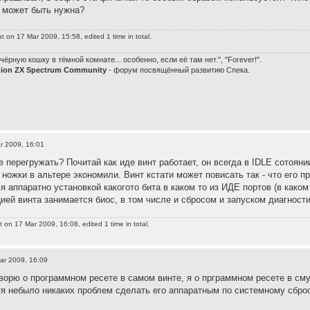
 может быть нужна?
at
on 17 Mar 2009, 15:58, edited 1 time in total.
чёрную кошку в тёмной комнате... особенно, если её там нет.", "Forever!".
nion ZX Spectrum Community
- форум посвящённый развитию Спека.
r 2009, 16:01
е перегружать? Почитай как иде винт работает, он всегда в IDLE сотоян
 ножки в альтере экономили. Винт кстати может повисать так - что его 
я аппаратно установкой какогото бита в каком то из ИДЕ портов (в каком
ией винта занимается биос, в том числе и сбросом и запуском диагности
t
on 17 Mar 2009, 16:08, edited 1 time in total.
ar 2009, 16:09
говорю о программном ресете в самом винте, я о прграммном ресете в см
я небыло никаких проблем сделать его аппаратным по системному сбро