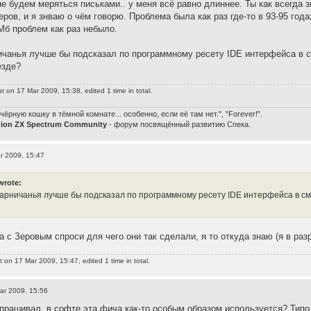
не будем меряться письками.. у меня всё равно длиннее. Ты как всегда
ров, и я знваю о чём говорю. Проблема была как раз где-то в 93-95 года
Мб проблем как раз небыло.
чанья лучше бы подсказал по программному ресету IDE интерфейса в сму
езде?
at
on 17 Mar 2009, 15:38, edited 1 time in total.
чёрную кошку в тёмной комнате... особенно, если её там нет.", "Forever!".
nion ZX Spectrum Community
- форум посвящённый развитию Спека.
r 2009, 15:47
wrote:
арничанья лучше бы подсказал по программному ресету IDE интерфейса в смук
а с Зеровым спроси для чего они так сделали, я то откуда знаю (я в раз
t
on 17 Mar 2009, 15:47, edited 1 time in total.
ar 2009, 15:56
спрашивал, в софте эта фича как-то особым образом используется? Типо 