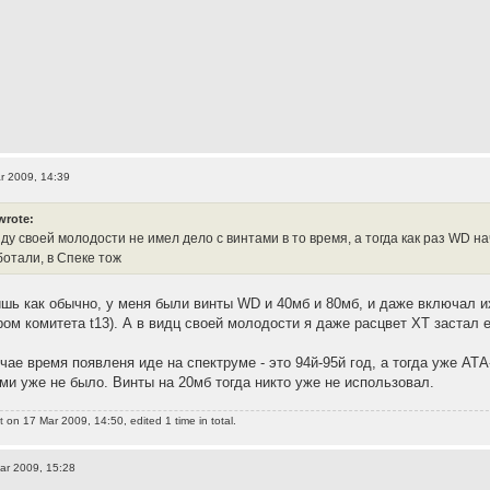
r 2009, 14:39
wrote:
ду своей молодости не имел дело с винтами в то время, а тогда как раз WD н
ботали, в Спеке тож
ишь как обычно, у меня были винты WD и 40мб и 80мб, и даже включал их
ром комитета t13). А в видц своей молодости я даже расцвет XT застал
чае время появленя иде на спектруме - это 94й-95й год, а тогда уже АТ
ми уже не было. Винты на 20мб тогда никто уже не использовал.
t
on 17 Mar 2009, 14:50, edited 1 time in total.
ar 2009, 15:28