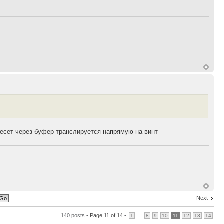
ресет через буфер транслируется напрямую на винт
Next
140 posts •
Page
11
of
14
•
...
1
8
9
10
11
12
13
14