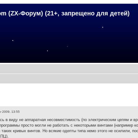
om (ZX-Форум) (21+, запрещено для детей)
r 2009, 13:55
ь в виду не аппаратная несовместимость (по электрическим цепям и вр
программы просто могли не работать с некоторыми винтами (например ко
 таких кривых винтов. Но всякие одепты типа немо этого не осилили, по
 ПЦ).