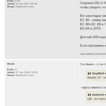
Posts:
4744
Скорпион-256 от 
Joined:
07 Apr 2007, 00:58
Group:
Registered users
чтобы увидеть чт
Вот раскладка пам
B3..B0 - номер ба
B2..B0=D2..D0 в 7
B3=D4 в 1FFD
Для кай-1024 еще
Если программа и
Last edited by
deathsof
Wowik
by
Wowik
» 11 Mar 2
Posts:
97
Joined:
07 Jan 2009, 00:38
SinglWolf 
Group:
Registered users
Wowik, CF - ч
- карта памяти с
deathsoft 
ЦФ - это прос