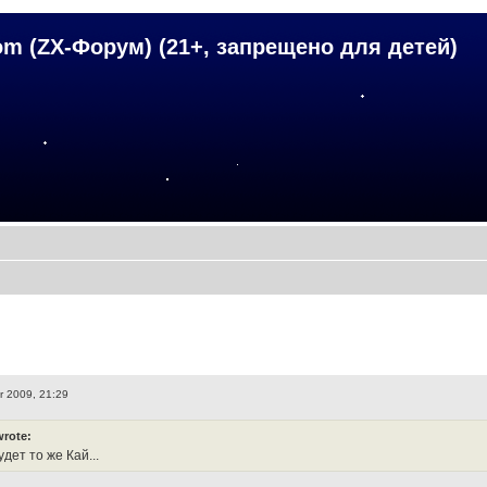
om (ZX-Форум) (21+, запрещено для детей)
r 2009, 21:29
wrote:
удет то же Кай...