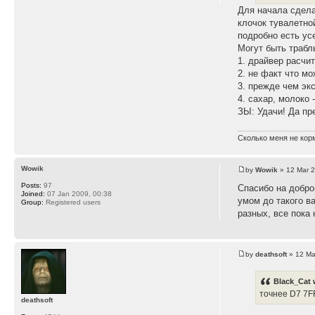
Для начала сдела
клочок тувалетно
подробно есть ус
Могут быть трабл
1. драйвер расчи
2. не факт что мо
3. прежде чем эк
4. сахар, молоко - 
ЗЫ: Удачи! Да пр
Сколько меня не корм
Wowik
by
Wowik
» 12 Mar 2
Posts:
97
Спасибо на добро
Joined:
07 Jan 2009, 00:38
умом до такого ва
Group:
Registered users
разных, все пока 
by
deathsoft
» 12 Ma
Black_Cat 
точнее D7 7F
deathsoft