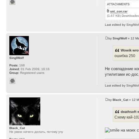
ATTACHMENTS
uni_con.rar
(1.67 KB) Downloaded
Last edited by
SinglWol
by
SinglWolf
» 12 Ma
Wowik wro
ошибка 250
SinglWolf
Posts:
168
Не совпадение ко
Joined:
01 Feb 2009, 16:16
Group:
Registered users
утилитами ис-дос,
Last edited by
SinglWol
by
Black_Cat
» 12 M
deathsoft 
Схему кай-10
Black_Cat
на моих с
Не умею ничего делать, потому учу