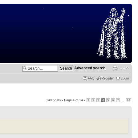
Advanced search
FAQ
Register
Login
140 posts •
Page
4
of
14
•
...
1
2
3
4
5
6
7
14