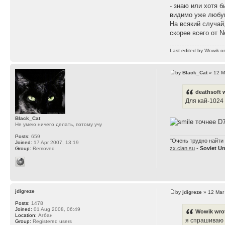
- знаю или хотя б
видимо уже любу
На всякий случай
скорее всего от 
Last edited by
Wowik
on
by
Black_Cat
» 12 M
deathsoft 
Для кай-1024
Black_Cat
точнее D
Не умею ничего делать, потому учу
Posts:
659
"Очень трудно найти 
Joined:
17 Apr 2007, 13:19
zx.clan.su
-
Soviet U
Group:
Removed
jdigreze
by
jdigreze
» 12 Mar
Posts:
1478
Joined:
01 Aug 2008, 06:49
Wowik wro
Location:
Агбан
я спрашиваю 
Group:
Registered users