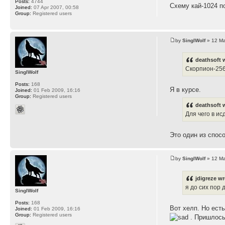
Posts:
4744
Схему кай-1024 п
Joined:
07 Apr 2007, 00:58
Group:
Registered users
by
SinglWolf
» 12 Ma
deathsoft 
Скорпион-256
SinglWolf
Posts:
168
Я в курсе.
Joined:
01 Feb 2009, 16:16
Group:
Registered users
deathsoft 
Для чего в и
Это один из спос
by
SinglWolf
» 12 Ma
jdigreze wr
я до сих пор 
SinglWolf
Posts:
168
Вот хелп. Но есть
Joined:
01 Feb 2009, 16:16
Group:
Registered users
. Пришлось