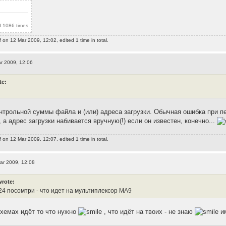
 1086 times
f
on 12 Mar 2009, 12:02, edited 1 time in total.
r 2009, 12:06
te:
нтрольной суммы файла и (или) адреса загрузки. Обычная ошибка при 
 а адрес загрузки набивается вручную(!) если он известен, конечно...
f
on 12 Mar 2009, 12:07, edited 1 time in total.
ar 2009, 12:08
wrote:
24 посомтри - что идет на мультиплексор MA9
хемах идёт то что нужно
, что идёт на твоих - не знаю
им