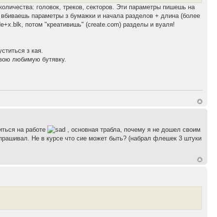
оличества: головок, треков, секторов. Эти параметры пишешь на
ам вбиваешь параметры з бумажки и начала разделов + длина (более
+x.blk, потом "креативишь" (create.com) разделы и вуаля!
ститься з кая.
свою любимую бутявку.
иться на работе
, основная трабла, почему я не дошел своим
 спрашивал. Не в курсе что сие может быть? (набрал флешек 3 штуки