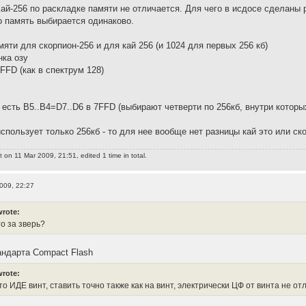
Кай-256 по раскладке памяти не отличается. Для чего в исдосе сделаны 
о память выбирается одинаково.
яти для скорпион-256 и для кай 256 (и 1024 для первых 256 кб)
нка озу
FFD (как в спектрум 128)
 есть B5..B4=D7..D6 в 7FFD (выбирают четверти по 256кб, внутри которых
спользует только 256кб - то для нее вообще нет разницы кай это или ск
t
on 11 Mar 2009, 21:51, edited 1 time in total.
009, 22:27
wrote:
то за зверь?
тандарта Compact Flash
wrote:
то ИДЕ винт, ставить точно также как на винт, электрически ЦФ от винта не от