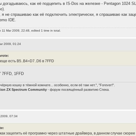
ы догадываюсь, как её подцепить в IS-Dos на железке - Pentagon 1024 S
ю).
, я не спрашиваю как её подключить электрически, я спрашиваю как зац
Nemo IDE.
 11 Mar 2009, 22:48, edited 1 time in total.
ar 2009, 01:24
wrote:
 еще есть B5..B4=D7..D6 в 7FFD
7 7FFD, 1FFD
чёрную кошку в тёмной комнате... особенно, если её там нет.", "Forever!".
nion ZX Spectrum Community
- форум посвящённый развитию Спека.
 2009, 07:34
te:
как зацепить её програмно через штатные драйвера, в данном случае скорее 