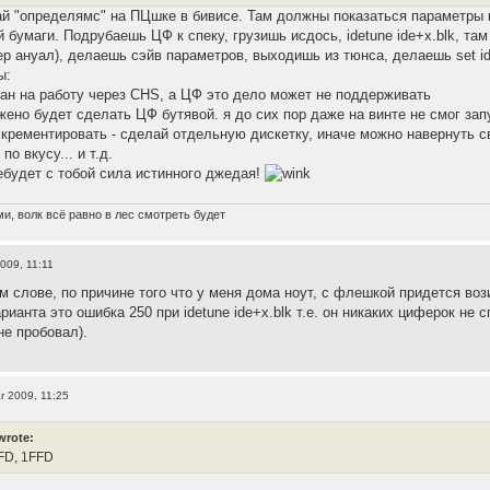
й "определямс" на ПЦшке в бивисе. Там должны показаться параметры к
й бумаги. Подрубаешь ЦФ к спеку, грузишь исдось, idetune ide+x.blk, т
ер ануал), делаешь сэйв параметров, выходишь из тюнса, делаешь set ide
ы:
тан на работу через CHS, а ЦФ это дело может не поддерживать
жено будет сделать ЦФ бутявой. я до сих пор даже на винте не смог запу
скрементировать - сделай отдельную дискетку, иначе можно навернуть 
по вкусу... и т.д.
ебудет с тобой сила истинного джедая!
и, волк всё равно в лес смотреть будет
009, 11:11
м слове, по причине того что у меня дома ноут, с флешкой придется воз
рианта это ошибка 250 при idetune ide+x.blk т.е. он никаких циферок не
не пробовал).
r 2009, 11:25
wrote:
FD, 1FFD