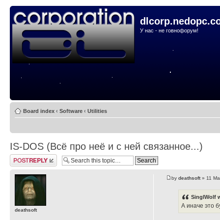
dlcorp.nedopc.c
У нас - не говнофорум!
Board index
‹
Software
‹
Utilities
IS-DOS (Всё про неё и с ней связанное...)
Post a reply
by
deathsoft
» 11 Ma
SinglWolf 
А иначе это б
deathsoft