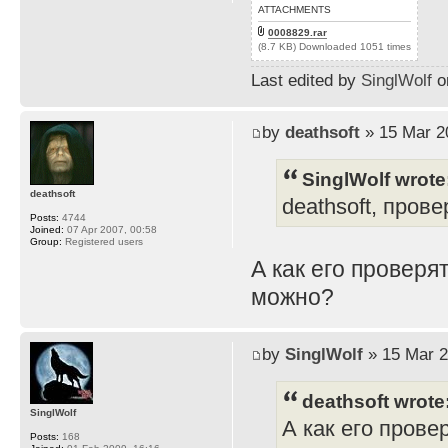
ATTACHMENTS
0008829.rar
(8.7 KB) Downloaded 1051 times
Last edited by
SinglWolf
on
by
deathsoft
» 15 Mar 2
SinglWolf wrote
deathsoft
deathsoft, прове
Posts:
4744
Joined:
07 Apr 2007, 00:58
Group:
Registered users
А как его проверя
можно?
by
SinglWolf
» 15 Mar 2
deathsoft wrote
SinglWolf
А как его прове
Posts:
168