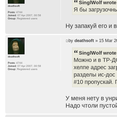
SinglWolf wrote
deathsoft
Я бы загрузочны
Posts:
4744
Joined:
07 Apr 2007, 00:58
Group:
Registered users
Ну запакуй его и в
by
deathsoft
» 15 Mar 2
SinglWolf wrote
deathsoft
Можно и в ТР-Д
Posts:
4744
хелпе адрес заг
Joined:
07 Apr 2007, 00:58
Group:
Registered users
разделы ис-дос 
#10 пропускай. 
У меня нету в унр
Надо чтоли пусто