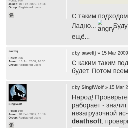
Posts:
168
Joined:
01 Feb 2009, 16:16
Group:
Registered users
С таким подходом..
Ладно...
Буду 
ещё...
savelij
by
savelij
» 15 Mar 2009
Posts:
306
С каким таким по
Joined:
10 Jun 2008, 16:35
Group:
Registered users
будет. Потом все
by
SinglWolf
» 15 Mar 2
Народ! Проверьте
раборает - значи
SinglWolf
Posts:
168
незагрузочной ис-
Joined:
01 Feb 2009, 16:16
Group:
Registered users
deathsoft
, провер