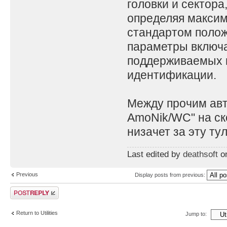
головки и сектора
определяя максим
стандартом положе
параметры включа
поддерживаемых к
идентификации.
Между прочим авто
AmoNik/WC" на ск
низачет за эту тул
Last edited by
deathsoft
on
Previous
Display posts from previous:
Post a reply
Return to Utilities
Jump to: