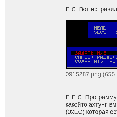
П.С. Вот исправил
0915287.png (655 
П.П.С. Программу
какойто ахтунг, 
(0xEC) которая ес