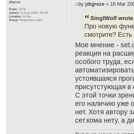
jdigreze
by
jdigreze
» 16 Mar 200
Posts:
1478
Joined:
01 Aug 2008, 06:49
SinglWolf wrote
Location:
Агбан
Group:
Registered users
Про новую функц
смотрите? Есть
Мое мнение - set.
реакция на расши
особого труда, ес
автоматизировать
устоявшаяся прога
присутстующая в с
С этой точки зрен
его наличию уже о
нет. Хотя автору 
сет.кома нету, а 