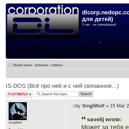
dlcorp.nedopc.c
для детей)
У нас - не говнофорум!
Board index
‹
Software
‹
Utilities
IS-DOS (Всё про неё и с ней связанное...)
Post a reply
by
SinglWolf
» 15 Mar 2
savelij wrote:
SinglWolf
Может за тебя 