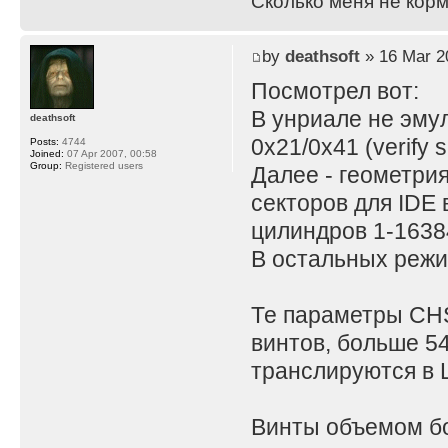
Сколько меня не корм
by
deathsoft
» 16 Mar 2
Посмотрел вот:
В унриале не эму
deathsoft
0x21/0x41 (verify s
Posts:
4744
Joined:
07 Apr 2007, 00:58
Group:
Registered users
Далее - геометрия
секторов для IDE 
цилиндров 1-1638
В остальных режи
Те параметры CHS
винтов, больше 54
транслируются в 
Винты объемом бо