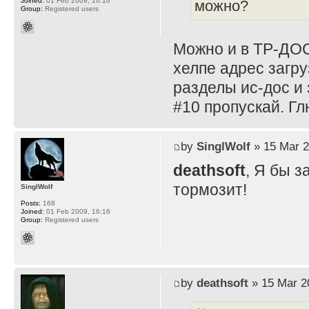
Joined:
01 Feb 2009, 16:16
можно?
Group:
Registered users
Можно и в ТР-ДОС
хелпе адрес загру
разделы ис-дос и 
#10 пропускай. Г
by
SinglWolf
» 15 Mar 2
deathsoft
, Я бы з
тормозит!
SinglWolf
Posts:
168
Joined:
01 Feb 2009, 16:16
Group:
Registered users
by
deathsoft
» 15 Mar 2