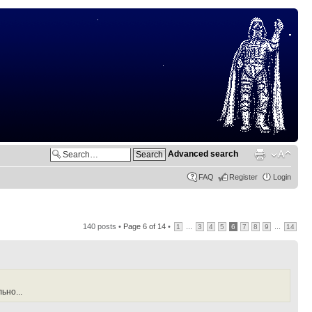
Advanced search
FAQ
Register
Login
140 posts •
Page
6
of
14
•
...
...
1
3
4
5
6
7
8
9
14
ьно...