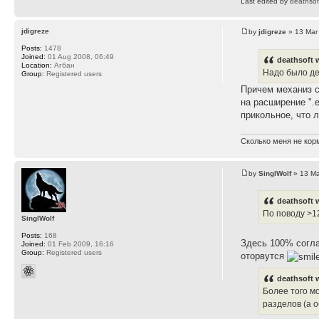
Last edited by
deathsof
jdigreze
by
jdigreze
» 13 Mar
Posts:
1478
Joined:
01 Aug 2008, 06:49
deathsoft 
Location:
Агбан
Надо было де
Group:
Registered users
Причем механиз с
на расширение ".
прикольное, что 
Сколько меня не корм
by
SinglWolf
» 13 Ma
deathsoft 
По поводу >1
SinglWolf
Posts:
168
Здесь 100% согла
Joined:
01 Feb 2009, 16:16
Group:
Registered users
оторвутся
deathsoft 
Более того м
разделов (а о