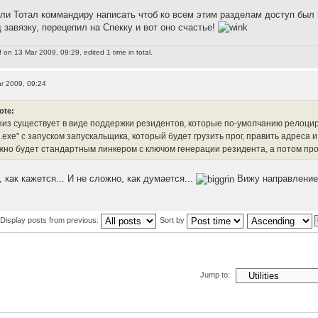
или Тотал коммандиру написать чтоб ко всем этим разделам доступ был
 завязку, перецепил на Спекку и вот оно счастье!
f
on 13 Mar 2009, 09:29, edited 1 time in total.
r 2009, 09:24
ote:
из существует в виде поддержки резидентов, которые по-умолчанию релоциру
.ехе" с запуском запускальщика, который будет грузить прог, править адреса
жно будет стандартным линкером с ключом генерации резидента, а потом пр
, как кажется... И не сложно, как думается...
Вижу направление:
Display posts from previous:
Sort by
Jump to: