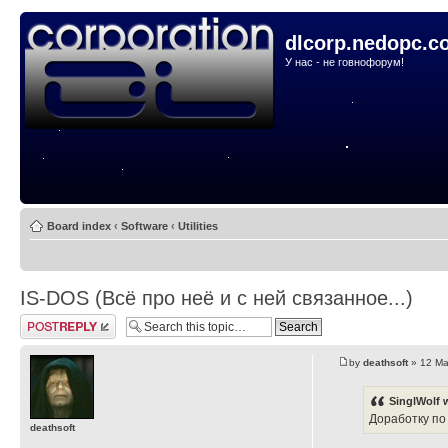
dlcorp.nedopc.c
У нас - не говнофорум!
Board index
‹
Software
‹
Utilities
IS-DOS (Всё про неё и с ней связанное...)
Post a reply
by
deathsoft
» 12 Ma
SinglWolf 
Доработку по
deathsoft