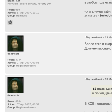
Black_Cat
в любом, где ест
Не умею ничего делать, потому учу
Posts:
659
"Очень трудно найти 
Joined:
17 Apr 2007, 13:19
zx.clan.su
-
Soviet U
Group:
Removed
by
deathsoft
» 13 Ma
Более того в ско
Документировано 
deathsoft
Posts:
4744
Joined:
07 Apr 2007, 00:58
Group:
Registered users
by
deathsoft
» 13 Ma
Black_Cat 
в любом, где 
deathsoft
Posts:
4744
В КОЕ пентагоне 2
Joined:
07 Apr 2007, 00:58
Group:
Registered users