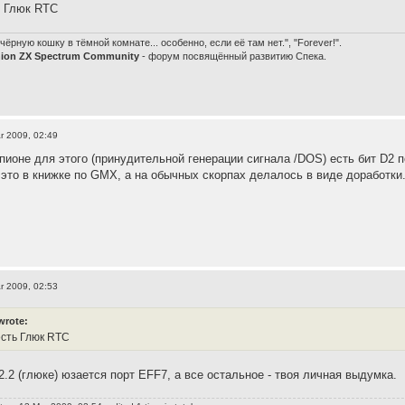
ь Глюк RTC
чёрную кошку в тёмной комнате... особенно, если её там нет.", "Forever!".
nion ZX Spectrum Community
- форум посвящённый развитию Спека.
r 2009, 02:49
рпионе для этого (принудительной генерации сигнала /DOS) есть бит D2 
это в книжке по GMX, а на обычных скорпах делалось в виде доработки.
r 2009, 02:53
wrote:
есть Глюк RTC
.2 (глюке) юзается порт EFF7, а все остальное - твоя личная выдумка.