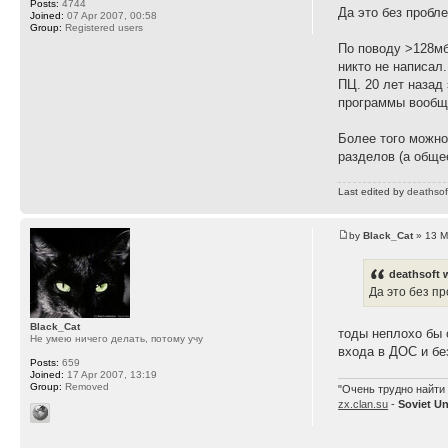
Posts:
4744
Да это без пробле
Joined:
07 Apr 2007, 00:58
Group:
Registered users
По поводу >128мб
никто не написал
ПЦ. 20 лет назад 
программы вообщ
Более того можно
разделов (а общее
Last edited by
deathsof
by
Black_Cat
» 13 M
deathsoft 
Да это без пр
Black_Cat
тоды неплохо бы 
Не умею ничего делать, потому учу
входа в ДОС и б
Posts:
659
Joined:
17 Apr 2007, 13:19
Group:
Removed
"Очень трудно найти 
zx.clan.su
-
Soviet U