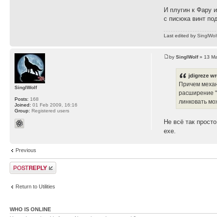
И плугин к Фару 
с писюка винт под
Last edited by
SinglWol
by
SinglWolf
» 13 Ma
jdigreze wr
Причем механ
SinglWolf
расширение "
Posts:
168
линковать мо
Joined:
01 Feb 2009, 16:16
Group:
Registered users
Не всё так просто
exe.
Previous
Post a reply
Return to Utilities
WHO IS ONLINE