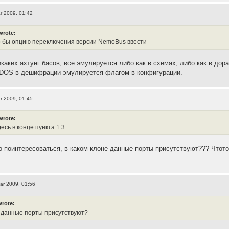
r 2009, 01:42
wrote:
 бы опцию переключения версии NemoBus ввести
икаких ахтунг басов, все эмулируется либо как в схемах, либо как в до
 /DOS в дешифрации эмулируется флагом в конфигурации.
r 2009, 01:45
wrote:
сь в конце пункта 1.3
о поинтересоваться, в каком клоне данные порты присутствуют??? Чтото
ar 2009, 01:56
wrote:
е данные порты присутствуют?