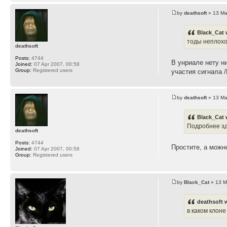
by
deathsoft
» 13 Ma
Black_Cat 
тоды неплохо
deathsoft
Posts:
4744
В унриале нету н
Joined:
07 Apr 2007, 00:58
Group:
Registered users
участия сигнала
by
deathsoft
» 13 Ma
Black_Cat 
Подробнее зде
deathsoft
Posts:
4744
Простите, а можн
Joined:
07 Apr 2007, 00:58
Group:
Registered users
by
Black_Cat
» 13 M
deathsoft 
в каком клон