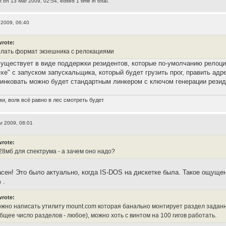
t
on 13 Mar 2009, 02:54, edited 1 time in total.
 2009, 06:40
wrote:
лать формат экзешника с релокациями
уществует в виде поддержки резидентов, которые по-умолчанию релоцир
ехе" с запуском запускальщика, который будет грузить прог, править ад
линковать можно будет стандартным линкером с ключом генерации резид
и, волк всё равно в лес смотреть будет
r 2009, 08:01
wrote:
28мб для спектрума - а зачем оно надо?
сен! Это было актуально, когда IS-DOS на дискетке была. Такое ощущен
.
wrote:
ожно написать утилиту mount.com которая банально монтирует раздел задан
бщее число разделов - любое), можно хоть с винтом на 100 гигов работать.