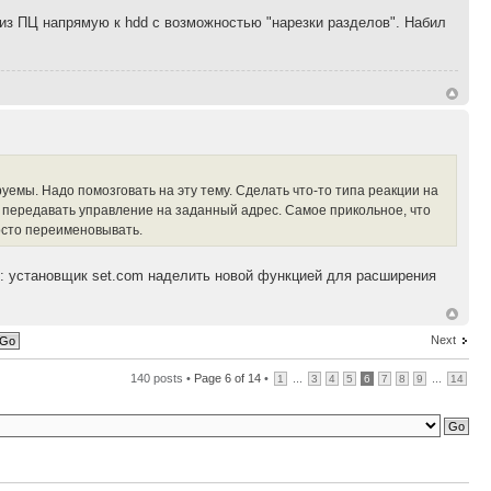
 из ПЦ напрямую к hdd с возможностью "нарезки разделов". Набил
емы. Надо помозговать на эту тему. Сделать что-то типа реакции на
 и передавать управление на заданный адрес. Самое прикольное, что
осто переименовывать.
 установщик set.com наделить новой функцией для расширения
Next
140 posts •
Page
6
of
14
•
...
...
1
3
4
5
6
7
8
9
14