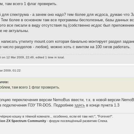
м, там всего 1 флаг проверить.
 для спектрума - а зачем оно надо? тем более для исдоса, думаю что 
. Тем более в основном там все программы бесполезные, базы данных вся
это все писали в виду отсутствия пц (собственно исдос был приложением
е не актуальны.
 написать утилиту mount.com которая банально монтирует раздел задан
 число разделов - любое), можно хоть с винтом на 100 гигов работать.
t
on 12 Mar 2009, 22:46, edited 1 time in total.
ar 2009, 01:22
wrote:
облем, там всего 1 флаг проверить.
опцию переключения версии NemoBus ввести, т.к. в новой версии NemoB
ез подключения ПЗУ TR-DOS. Подробнее
здесь
в конце пункта 1.3
чёрную кошку в тёмной комнате... особенно, если её там нет.", "Forever!".
nion ZX Spectrum Community
- форум посвящённый развитию Спека.