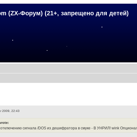
om (ZX-Форум) (21+, запрещено для детей)
r 2009, 22:43
wrote:
 отключению сигнала /DOS из дешифратора в смуке - В УНРИЛ! wink Опционал