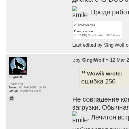
. Вроде рабо
ATTACHMENTS
uni_con.rar
(1.67 KB) Downloaded 1086 times
Last edited by
SinglWolf
on
by
SinglWolf
» 12 Mar 2
Wowik wrote:
SinglWolf
ошибка 250
Posts:
168
Joined:
01 Feb 2009, 16:16
Group:
Registered users
Не совпадение ко
загрузки. Обычна
. Лечится вс