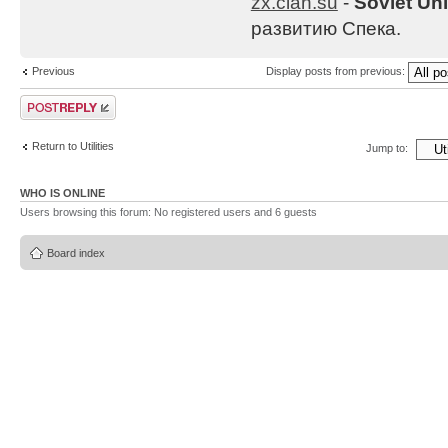
zx.clan.su
-
Soviet Un
развитию Спека.
Previous
Display posts from previous:
Post a reply
Return to Utilities
Jump to:
WHO IS ONLINE
Users browsing this forum: No registered users and 6 guests
Board index