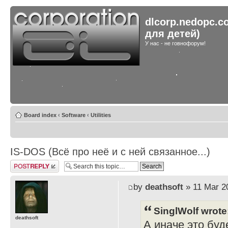
dlcorp.nedopc.c
для детей)
У нас - не говнофорум!
Board index
‹
Software
‹
Utilities
IS-DOS (Всё про неё и с ней связанное...)
Post a reply
by
deathsoft
» 11 Mar 2
SinglWolf wrote
deathsoft
А иначе это буде