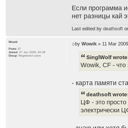
Если программа ис
нет разницы кай э
Last edited by
deathsoft
on
Wowik
by
Wowik
» 11 Mar 2009
Posts:
97
Joined:
07 Jan 2009, 00:38
SinglWolf wrote
Group:
Registered users
Wowik, CF - что
- карта памяти ст
deathsoft wrote
ЦФ - это просто
электрически ЦФ