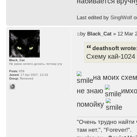
набивается вручну
Last edited by
SinglWolf
on
by
Black_Cat
» 12 Mar 2
deathsoft wrote
Схему кай-1024 
Black_Cat
Не умею ничего делать, потому учу
Posts:
659
Joined:
17 Apr 2007, 13:19
на моих схем
Group:
Removed
не знаю
имхо
помойку
"Очень трудно найти 
там нет.", "Forever!".