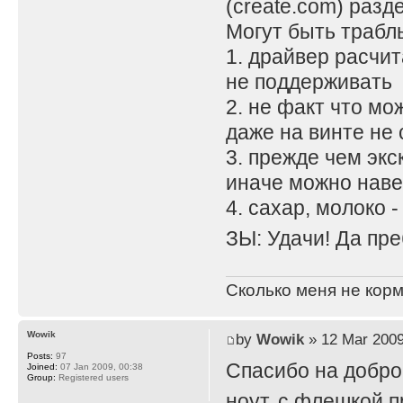
(create.com) разд
Могут быть трабл
1. драйвер расчит
не поддерживать
2. не факт что мо
даже на винте не 
3. прежде чем экс
иначе можно наве
4. сахар, молоко - п
ЗЫ: Удачи! Да пре
Сколько меня не корм
Wowik
by
Wowik
» 12 Mar 2009
Posts:
97
Спасибо на добром
Joined:
07 Jan 2009, 00:38
Group:
Registered users
ноут, с флешкой 