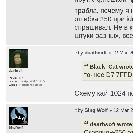
трабла, почему я 
ошибка 250 при ide
спрашивал. Не в 
штуки разных, все
by
deathsoft
» 12 Mar 2
Black_Cat wrot
deathsoft
точнее D7 7FFD
Posts:
4744
Joined:
07 Apr 2007, 00:58
Group:
Registered users
Схему кай-1024 п
by
SinglWolf
» 12 Mar 2
deathsoft wrote
SinglWolf
Скорпион-256 от