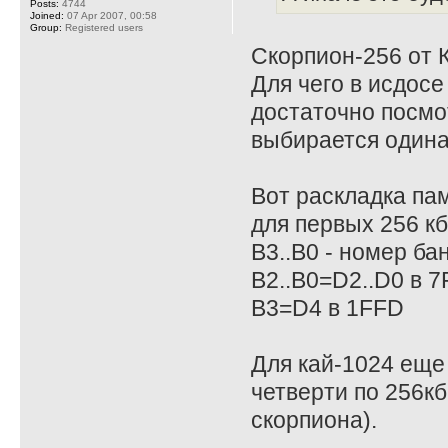
Posts:
4744
Joined:
07 Apr 2007, 00:58
Group:
Registered users
Скорпион-256 от К
Для чего в исдосе
достаточно посмо
выбирается одина
Вот раскладка пам
для первых 256 кб
B3..B0 - номер ба
B2..B0=D2..D0 в 7
B3=D4 в 1FFD
Для кай-1024 еще
четверти по 256кб
скорпиона).