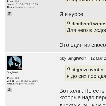
Posts:
168
Joined:
01 Feb 2009, 16:16
Group:
Registered users
Я в курсе.
deathsoft wrote
Для чего в исдо
Это один из спос
by
SinglWolf
» 12 Mar 2
jdigreze wrote:
SinglWolf
я до сих пор даж
Posts:
168
Joined:
01 Feb 2009, 16:16
Group:
Registered users
Вот хелп. Но есть 
которые надо пере
дисках с IS-DOS 