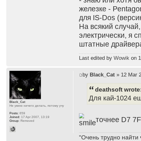
- знаю или хотя б
железке - Pentago
для IS-Dos (верс
На всякий случай,
электрически, я с
штатные драйвера
Last edited by
Wowik
on 11
by
Black_Cat
» 12 Mar 2
deathsoft wrote
Для кай-1024 ещ
Black_Cat
Не умею ничего делать, потому учу
Posts:
659
Joined:
17 Apr 2007, 13:19
точнее D7 7
Group:
Removed
"Очень трудно найти 