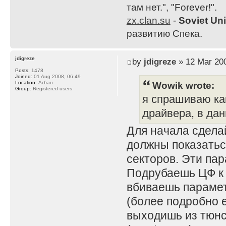
там нет.", "Forever!".
zx.clan.su
-
Soviet Un
развитию Спека.
jdigreze
by
jdigreze
» 12 Mar 200
Posts:
1478
Joined:
01 Aug 2008, 06:49
Wowik wrote:
Location:
Агбан
Group:
Registered users
я спрашиваю ка
драйвера, в дан
Для начала сдела
должны показаться
секторов. Эти па
Подрубаешь ЦФ к с
вбиваешь парамет
(более подробно е
выходишь из тюнса