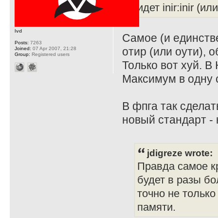
идет inir:inir (ил
lvd
Самое (и единств
Posts:
7263
отир (или оути), о
Joined:
07 Apr 2007, 21:28
Group:
Registered users
Только вот хуй. В 
Максимум в одну 
В фпга так сделат
новый стандарт - 
jdigreze wrote:
Правда самое кр
будет в разы бо
точно не только
памяти.