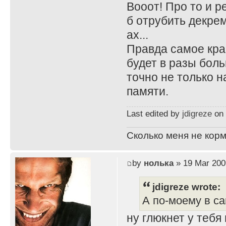
Вооот! Про то и р
б отрубить декрем
ах...
Правда самое крас
будет в разы боль
точно не только н
памяти.
Last edited by
jdigreze
on 
Сколько меня не корм
by
нолька
» 19 Mar 200
jdigreze wrote:
А по-моему в са
ну глюкнет у тебя 