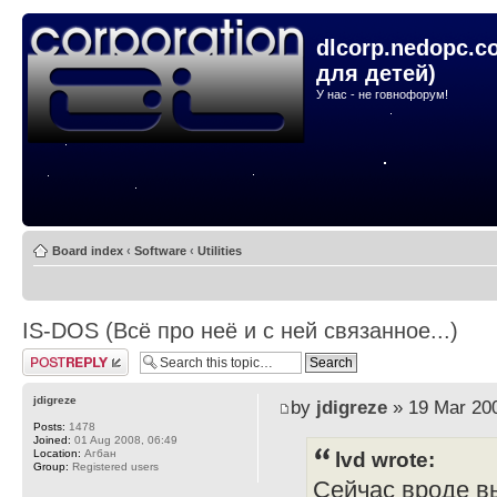
dlcorp.nedopc.c
для детей)
У нас - не говнофорум!
Board index
‹
Software
‹
Utilities
IS-DOS (Всё про неё и с ней связанное...)
Post a reply
jdigreze
by
jdigreze
» 19 Mar 200
Posts:
1478
Joined:
01 Aug 2008, 06:49
Location:
Агбан
lvd wrote:
Group:
Registered users
Сейчас вроде вы