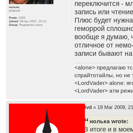
переключится - м
нолька
запись или чтение
рОвный
Posts:
1200
Плюс будет нужна
Joined:
08 Apr 2007, 20:12
Group:
Registered users
геморрой сплошно
вообще я думаю, ч
отличное от немо-и
записи бывают на
<alone> предлагаю тс
спрайтотайлы, но не 
<LordVader> alone: яг
<LordVader> атм реж
by
lvd
» 19 Mar 2009, 21
нолька wrote:
В итоге и в мое