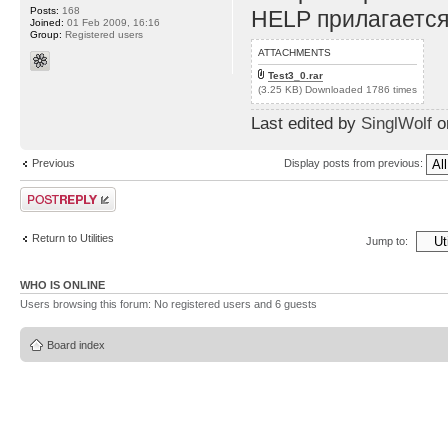
Posts:
168
HELP прилагается
Joined:
01 Feb 2009, 16:16
Group:
Registered users
ATTACHMENTS
Test3_0.rar
(3.25 KB) Downloaded 1786 times
Last edited by
SinglWolf
on
Previous
Display posts from previous:
Post a reply
Return to Utilities
Jump to:
WHO IS ONLINE
Users browsing this forum: No registered users and 6 guests
Board index