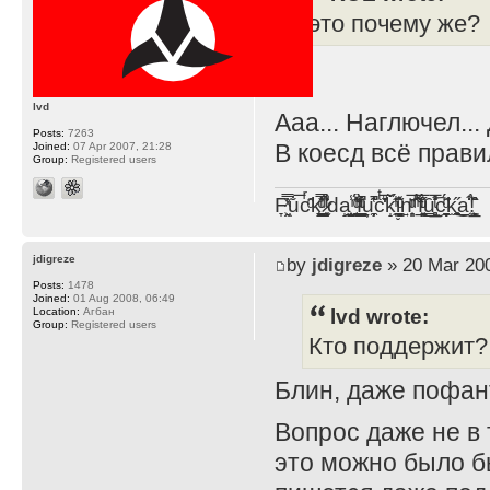
это почему же?
lvd
Ааа... Наглючел..
Posts:
7263
В коесд всё прави
Joined:
07 Apr 2007, 21:28
Group:
Registered users
F̞͖̭̿̔ͯu̐̅cͬ̑ͩk̨̤̳͇̮̭̪̠̽̿̓̆ͭͩ ̷̩̰͎̩͓̘̾̀ͬ̊ͭ͛ͅda̝̺͙̬͎̝̾͟ ̰̜̝̯͉̯̖̓̎́ͨ̽ͫ͟f̟͇̭̀ͬͨͭ̐̚u̹̼̹̗̞͑̔͂͐̚cͭ̅̊̆̒̆ǩ̝̩̯́ͥ̔̍̑ḭ͓͍̳̬ͦ̽͂n͍͎͈̈̅ͩͬ ̊ͫ̂̾̑̈́f̲͚͉͓͗̋́ͧͦ̅ȗ͇̲̻͈̲̅̎͗͒ͭ͡c̬̟̠̹̯̈́ͩ͘ͅk̫̠̻̋͜a̲͒̾̇!͙͕̺͉̗̩̲̂̏̄̀
jdigreze
by
jdigreze
» 20 Mar 200
Posts:
1478
Joined:
01 Aug 2008, 06:49
lvd wrote:
Location:
Агбан
Group:
Registered users
Кто поддержит?
Блин, даже пофан
Вопрос даже не в 
это можно было б