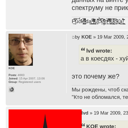
спектруму не при
F̞͖̭̿̔ͯu̐̅cͬ̑ͩk̨̤̳͇̮̭̪̠̽̿̓̆ͭͩ ̷̩̰͎̩͓̘̾̀ͬ̊ͭ͛ͅda̝̺͙̬͎̝̾͟ ̰̜̝̯͉̯̖̓̎́ͨ̽ͫ͟f̟͇̭̀ͬͨͭ̐̚u̹̼̹̗̞͑̔͂͐̚cͭ̅̊̆̒̆ǩ̝̩̯́ͥ̔̍̑ḭ͓͍̳̬ͦ̽͂n͍͎͈̈̅ͩͬ ̊ͫ̂̾̑̈́f̲͚͉͓͗̋́ͧͦ̅ȗ͇̲̻͈̲̅̎͗͒ͭ͡c̬̟̠̹̯̈́ͩ͘ͅk̫̠̻̋͜a̲͒̾̇!͙͕̺͉̗̩̲̂̏̄̀
by
KOE
» 19 Mar 2009, 
lvd wrote:
а в коесдях - ху
KOE
это почему же?
Posts:
4683
Joined:
15 Apr 2007, 13:06
Group:
Registered users
Мы рождены, чтоб ск
"Кто не обломался, т
by
lvd
» 19 Mar 2009, 23
KOE wrote: