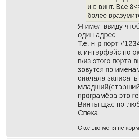
и в винт. Все 8
более вразумит
Я имел ввиду чтоб
один адрес.
Т.е. н-р порт #123
а интерфейс по о
в/из этого порта 
зовутся по именам
сначала записать
младший(старший) 
програмёра это ге
Винты щас по-люб
Спека.
Сколько меня не корм