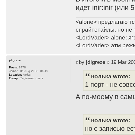
идет inir:inir (или 
<alone> предлагаю тс
спрайтотайлы, но не 
<LordVader> alone: яг
<LordVader> атм реж
jdigreze
by
jdigreze
» 19 Mar 200
Posts:
1478
Joined:
01 Aug 2008, 06:49
нолька wrote:
Location:
Агбан
Group:
Registered users
1 порт - не сов
А по-моему в сам
нолька wrote:
но с записью ес