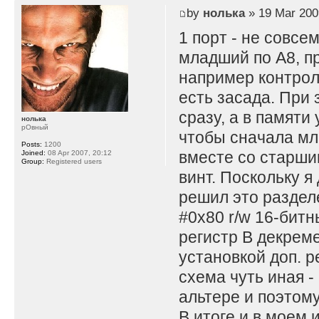
by
нолька
» 19 Mar 200
1 порт - не совсе
младший по A8, пр
например контрол
есть засада. При 
сразу, а в памяти
нолька
рОвный
чтобы сначала мл
Posts:
1200
вместе со старши
Joined:
08 Apr 2007, 20:12
Group:
Registered users
винт. Поскольку я
решил это раздел
#0x80 r/w 16-битны
регистр B декремен
установкой доп. р
схема чуть иная -
альтере и поэтом
В итоге и в моем 