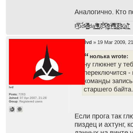
Аналогично. Кто 
F̞͖̭̿̔ͯu̐̅cͬ̑ͩk̨̤̳͇̮̭̪̠̽̿̓̆ͭͩ ̷̩̰͎̩͓̘̾̀ͬ̊ͭ͛ͅda̝̺͙̬͎̝̾͟ ̰̜̝̯͉̯̖̓̎́ͨ̽ͫ͟f̟͇̭̀ͬͨͭ̐̚u̹̼̹̗̞͑̔͂͐̚cͭ̅̊̆̒̆ǩ̝̩̯́ͥ̔̍̑ḭ͓͍̳̬ͦ̽͂n͍͎͈̈̅ͩͬ ̊ͫ̂̾̑̈́f̲͚͉͓͗̋́ͧͦ̅ȗ͇̲̻͈̲̅̎͗͒ͭ͡c̬̟̠̹̯̈́ͩ͘ͅk̫̠̻̋͜a̲͒̾̇!͙͕̺͉̗̩̲̂̏̄̀
by
lvd
» 19 Mar 2009, 21
нолька wrote:
ну глюкнет у теб
переключится -
команды запись 
lvd
старшего байта.
Posts:
7263
Joined:
07 Apr 2007, 21:28
Group:
Registered users
Если прога так гл
пиздец и ахтунг,
данных на винте у