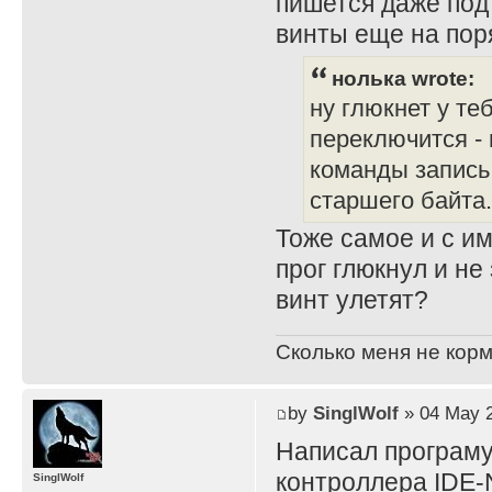
пишется даже под 
винты еще на пор
нолька wrote:
ну глюкнет у теб
переключится -
команды запись 
старшего байта.
Тоже самое и с и
прог глюкнул и не
винт улетят?
Сколько меня не корм
by
SinglWolf
» 04 May 2
Написал програму
контроллера IDE
SinglWolf