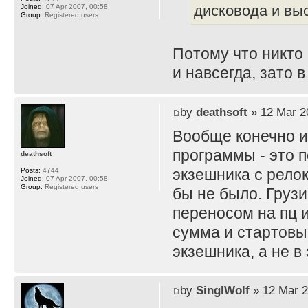
дисковода и вы
Joined:
07 Apr 2007, 00:58
Group:
Registered users
Потому что никто 
и навсегда, зато 
by
deathsoft
» 12 Mar 2
Вообще конечно и
программы - это 
deathsoft
экзешника с рело
Posts:
4744
Joined:
07 Apr 2007, 00:58
Group:
Registered users
бы не было. Грузи
переносом на пц 
сумма и стартовы
экзешника, а не в
by
SinglWolf
» 12 Mar 2