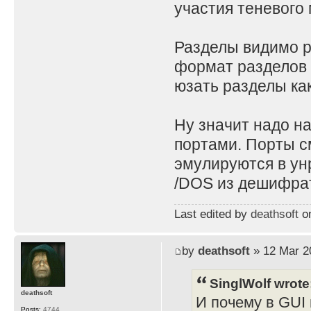
участия теневого 
Разделы видимо ра
формат разделов 
юзать разделы как
Ну значит надо н
портами. Порты с
эмулируются в ун
/DOS из дешифрат
Last edited by
deathsoft
on
by
deathsoft
» 12 Mar 2
SinglWolf wrote
deathsoft
И почему в GUI 
Posts:
4744