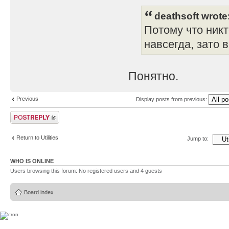
deathsoft wrote
Потому что никт
навсегда, зато 
Понятно.
Previous
Display posts from previous:
Post a reply
Return to Utilities
Jump to:
WHO IS ONLINE
Users browsing this forum: No registered users and 4 guests
Board index