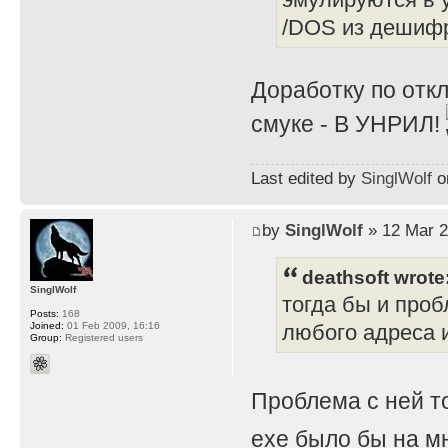
/DOS из дешифр
Доработку по отк
смуке - В УНРИЛ!
Last edited by
SinglWolf
on
by
SinglWolf
» 12 Mar 2
deathsoft wrote
SinglWolf
тогда бы и проб
Posts:
168
Joined:
01 Feb 2009, 16:16
любого адреса и
Group:
Registered users
Проблема с ней т
exe было бы на мн