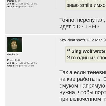
Posts:
4744
Joined:
07 Apr 2007, 00:58
знаю smile имхо
Group:
Registered users
Точно, перепутал,
идет с D7 1FFD
by
deathsoft
» 12 Mar 2
SinglWolf wrote
deathsoft
Это один из спо
Posts:
4744
Joined:
07 Apr 2007, 00:58
Group:
Registered users
Так а если теневи
на кае работать. 
смуком напрямую 
нужна, чтобы порт
при включенном пз