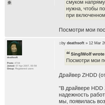
смуком напряму
нужна, чтобы по
при включенном 
Посмотри мои пос
by
deathsoft
» 12 Mar 2
SinglWolf wrote
deathsoft
Посмотри мои по
Posts:
4744
Joined:
07 Apr 2007, 00:58
Group:
Registered users
Драйвер ZHDD (отд
"В драйвере HDD 
надежность работ
мы, появилась во