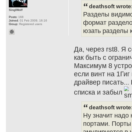
deathsoft wrote
SinglWolf
Разделы видимо 
Posts:
168
Joined:
01 Feb 2009, 16:16
формат раздело
Group:
Registered users
юзать разделы к
Да, через rst8. Я
как быть с огран
Максимум 8 устро
если винт на 1Гиг
драйвер писать...
списка и забыл
deathsoft wrote
Ну значит надо
портами. Порты
эмулируются в 