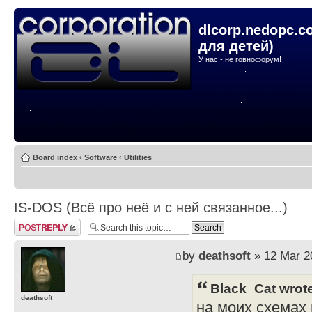
dlcorp.nedopc.c
для детей)
У нас - не говнофорум!
Board index
‹
Software
‹
Utilities
IS-DOS (Всё про неё и с ней связанное...)
Post a reply
by
deathsoft
» 12 Mar 2
Black_Cat wrot
deathsoft
на моих схемах и