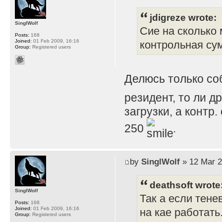
jdigreze wrote:
SinglWolf
Сие на сколько 
Posts:
168
Joined:
01 Feb 2009, 16:16
контрольная су
Group:
Registered users
Делюсь только с
резидент, то ли д
загрузки, а контр
250
.
by
SinglWolf
» 12 Mar 2
deathsoft wrote
SinglWolf
Так а если тене
Posts:
168
Joined:
01 Feb 2009, 16:16
на кае работать
Group:
Registered users