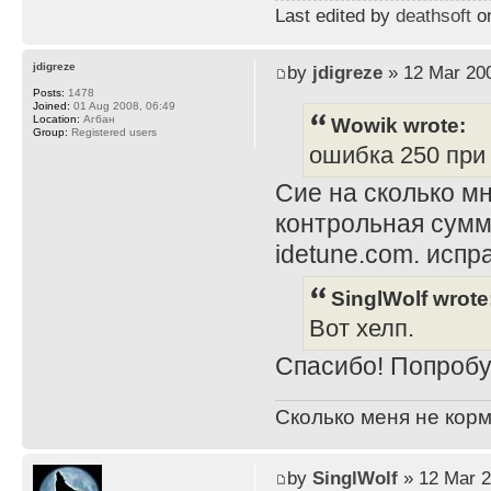
Last edited by
deathsoft
on
jdigreze
by
jdigreze
» 12 Mar 200
Posts:
1478
Joined:
01 Aug 2008, 06:49
Wowik wrote:
Location:
Агбан
Group:
Registered users
ошибка 250 при i
Сие на сколько мн
контрольная сумм
idetune.com. испра
SinglWolf wrote
Вот хелп.
Спасибо! Попробу
Сколько меня не корм
by
SinglWolf
» 12 Mar 2