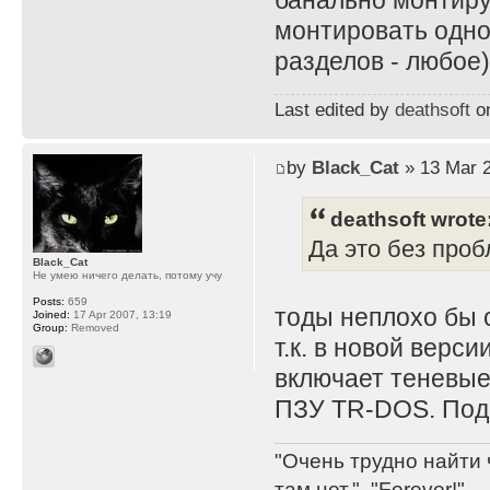
банально монтиру
монтировать одно
разделов - любое)
Last edited by
deathsoft
on
by
Black_Cat
» 13 Mar 2
deathsoft wrote
Да это без проб
Black_Cat
Не умею ничего делать, потому учу
Posts:
659
тоды неплохо бы 
Joined:
17 Apr 2007, 13:19
Group:
Removed
т.к. в новой верс
включает теневые
ПЗУ TR-DOS. По
"Очень трудно найти 
там нет.", "Forever!".