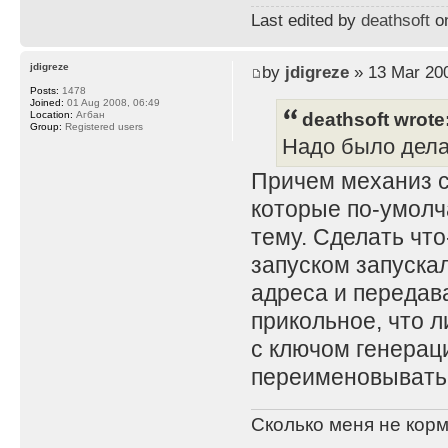
Last edited by
deathsoft
on
jdigreze
by
jdigreze
» 13 Mar 200
Posts:
1478
Joined:
01 Aug 2008, 06:49
deathsoft wrote
Location:
Агбан
Group:
Registered users
Надо было дела
Причем механиз с
которые по-умолч
тему. Сделать что
запуском запускал
адреса и передав
прикольное, что 
с ключом генерац
переименовывать
Сколько меня не корм