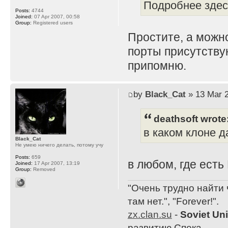
Подробнее здесь
Posts:
4744
Joined:
07 Apr 2007, 00:58
Group:
Registered users
Простите, а можн
порты присутствую
припомню.
by
Black_Cat
» 13 Mar 2
deathsoft wrote
в каком клоне 
Black_Cat
Не умею ничего делать, потому учу
Posts:
659
в любом, где есть
Joined:
17 Apr 2007, 13:19
Group:
Removed
"Очень трудно найти 
там нет.", "Forever!".
zx.clan.su
-
Soviet Un
развитию Спека.