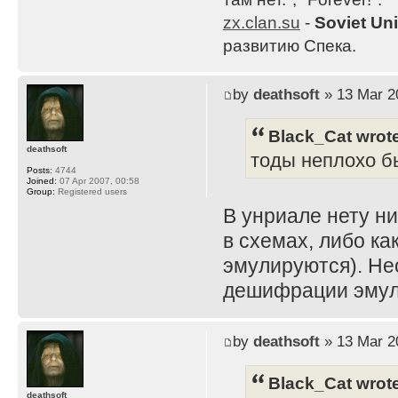
zx.clan.su
-
Soviet Un
развитию Спека.
by
deathsoft
» 13 Mar 2
Black_Cat wrot
deathsoft
тоды неплохо б
Posts:
4744
Joined:
07 Apr 2007, 00:58
Group:
Registered users
В унриале нету ни
в схемах, либо ка
эмулируются). Не
дешифрации эмул
by
deathsoft
» 13 Mar 2
Black_Cat wrot
deathsoft