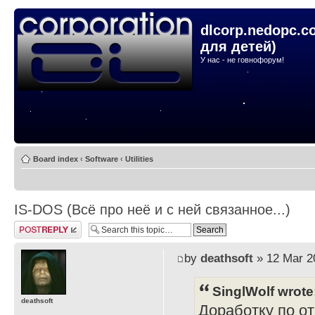
dlcorp.nedopc.c
для детей)
У нас - не говнофорум!
Board index
‹
Software
‹
Utilities
IS-DOS (Всё про неё и с ней связанное...)
Post a reply
by
deathsoft
» 12 Mar 2
SinglWolf wrote
deathsoft
Доработку по о