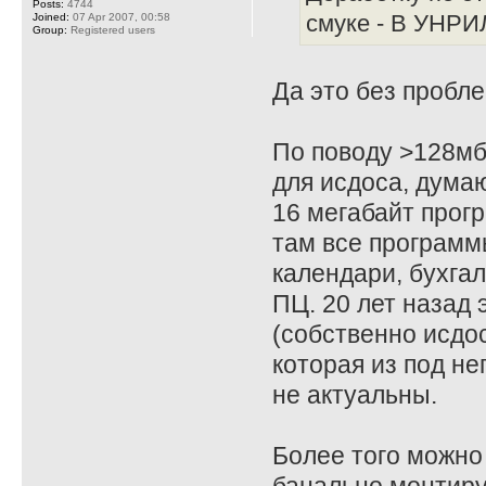
Posts:
4744
Joined:
07 Apr 2007, 00:58
смуке - В УНРИЛ
Group:
Registered users
Да это без пробле
По поводу >128мб
для исдоса, дума
16 мегабайт прог
там все программ
календари, бухгал
ПЦ. 20 лет назад 
(собственно исдо
которая из под не
не актуальны.
Более того можно