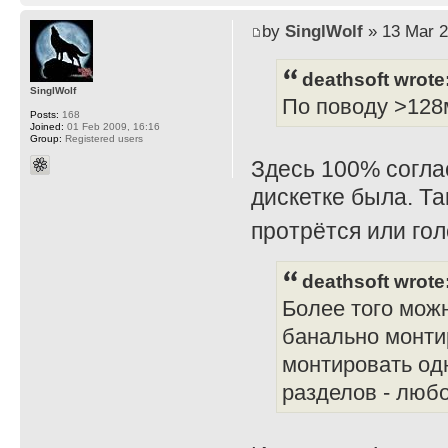
by
SinglWolf
» 13 Mar 2
deathsoft wrote
SinglWolf
По поводу >128м
Posts:
168
Joined:
01 Feb 2009, 16:16
Group:
Registered users
Здесь 100% соглас
дискетке была. Та
протрётся или го
deathsoft wrote
Более того можн
банально монти
монтировать од
разделов - любо