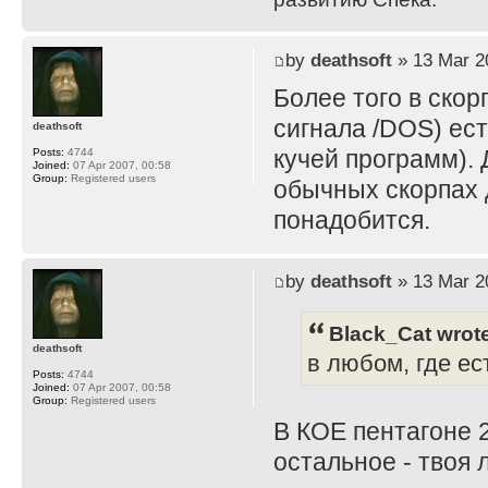
by
deathsoft
» 13 Mar 2
Более того в скор
сигнала /DOS) ес
deathsoft
кучей программ). 
Posts:
4744
Joined:
07 Apr 2007, 00:58
Group:
Registered users
обычных скорпах д
понадобится.
by
deathsoft
» 13 Mar 2
Black_Cat wrot
deathsoft
в любом, где е
Posts:
4744
Joined:
07 Apr 2007, 00:58
Group:
Registered users
В КОЕ пентагоне 2
остальное - твоя 