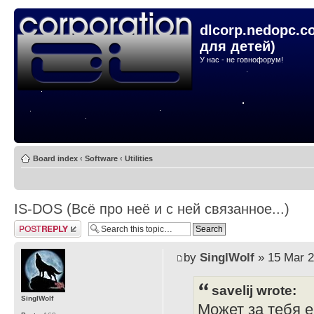
dlcorp.nedopc.c
для детей)
У нас - не говнофорум!
Board index
‹
Software
‹
Utilities
IS-DOS (Всё про неё и с ней связанное...)
Post a reply
by
SinglWolf
» 15 Mar 2
savelij wrote:
SinglWolf
Может за тебя 