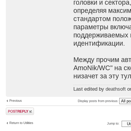
головки и сектора
определяя максим
стандартом положе
параметры включа
поддерживаемых к
идентификации.
Между прочим авто
AmoNik/WC" на ск
низачет за эту тул
Last edited by
deathsoft
on
Previous
Display posts from previous:
Post a reply
Return to Utilities
Jump to: