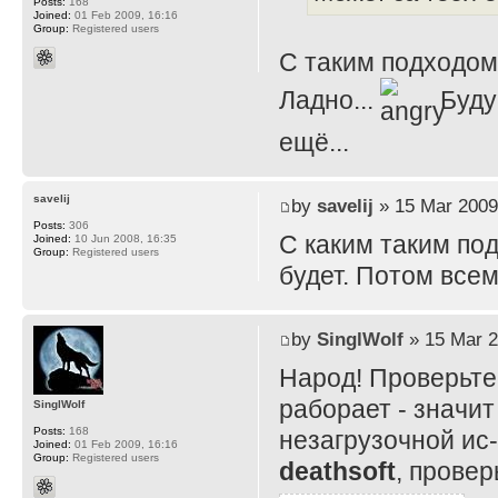
Posts:
168
Joined:
01 Feb 2009, 16:16
Group:
Registered users
С таким подходом..
Ладно...
Буду 
ещё...
savelij
by
savelij
» 15 Mar 2009
Posts:
306
С каким таким по
Joined:
10 Jun 2008, 16:35
Group:
Registered users
будет. Потом все
by
SinglWolf
» 15 Mar 2
Народ! Проверьте
раборает - значи
SinglWolf
Posts:
168
незагрузочной ис-
Joined:
01 Feb 2009, 16:16
Group:
Registered users
deathsoft
, провер