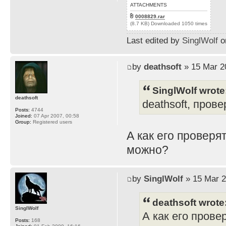
ATTACHMENTS
0008829.rar
(8.7 KB) Downloaded 1050 times
Last edited by
SinglWolf
on
by
deathsoft
» 15 Mar 2
SinglWolf wrote
deathsoft
deathsoft, прове
Posts:
4744
Joined:
07 Apr 2007, 00:58
Group:
Registered users
А как его проверя
можно?
by
SinglWolf
» 15 Mar 2
deathsoft wrote
SinglWolf
А как его прове
Posts:
168