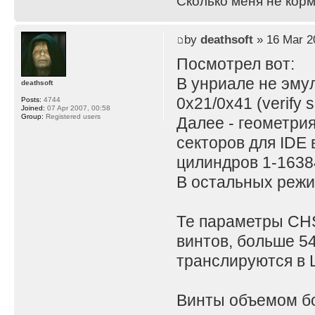
Сколько меня не корм
by
deathsoft
» 16 Mar 2
Посмотрел вот:
В унриале не эму
deathsoft
0x21/0x41 (verify s
Posts:
4744
Joined:
07 Apr 2007, 00:58
Group:
Registered users
Далее - геометрия
секторов для IDE 
цилиндров 1-1638
В остальных режи
Те параметры CHS
винтов, больше 54
транслируются в 
Винты объемом бо