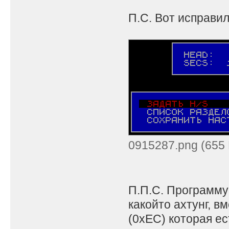
П.С. Вот исправил
0915287.png (655 
П.П.С. Программу
какойто ахтунг, 
(0xEC) которая ес