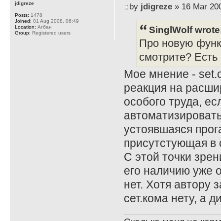
jdigreze
by
jdigreze
» 16 Mar 200
Posts:
1478
Joined:
01 Aug 2008, 06:49
SinglWolf wrote
Location:
Агбан
Group:
Registered users
Про новую функц
смотрите? Есть
Мое мнение - set.
реакция на расши
особого труда, ес
автоматизировать
устоявшаяся прога
присутстующая в с
С этой точки зрен
его наличию уже о
нет. Хотя автору 
сет.кома нету, а 