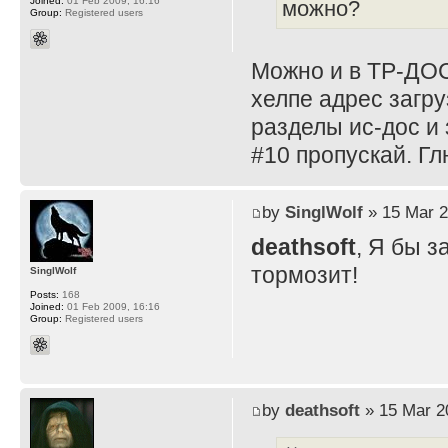
Joined:
01 Feb 2009, 16:16
можно?
Group:
Registered users
Можно и в ТР-ДОС
хелпе адрес загру
разделы ис-дос и 
#10 пропускай. Г
by
SinglWolf
» 15 Mar 2
deathsoft
, Я бы з
тормозит!
SinglWolf
Posts:
168
Joined:
01 Feb 2009, 16:16
Group:
Registered users
by
deathsoft
» 15 Mar 2