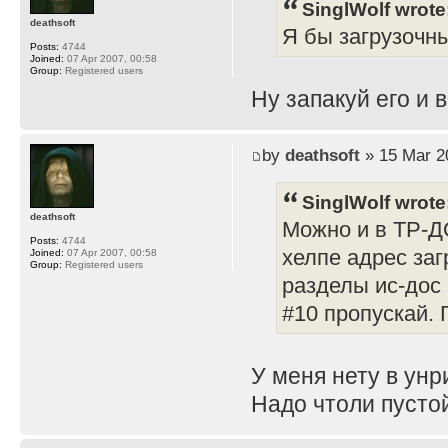
SinglWolf wrote
deathsoft
Я бы загрузочны
Posts:
4744
Joined:
07 Apr 2007, 00:58
Group:
Registered users
Ну запакуй его и в
by
deathsoft
» 15 Mar 2
SinglWolf wrote
deathsoft
Можно и в ТР-Д
Posts:
4744
хелпе адрес заг
Joined:
07 Apr 2007, 00:58
Group:
Registered users
разделы ис-дос 
#10 пропускай. 
У меня нету в унр
Надо чтоли пусто