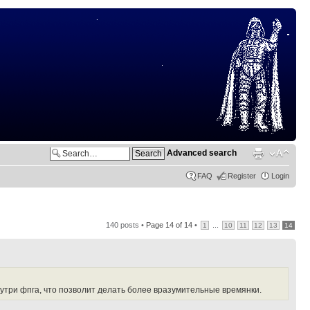
Advanced search
FAQ
Register
Login
140 posts •
Page
14
of
14
•
...
1
10
11
12
13
14
внутри фпга, что позволит делать более вразумительные времянки.