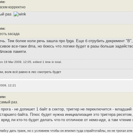
ote:
овсем корректно
ый раз.
ote:
есть засада
ечь. Тем более коли речь зашла про fpga. Еще б отрубить декремент "В",
сивое все-таки dma, но боюсь что логики будет в разы больше задейство
 блоков памяти.
n 19 Mar 2009, 12:05, edited 1 time in total.
и, волк всё равно в лес смотреть будет
2009, 12:21
ote:
 самый раз.
я прога - не допишет 1 байт в сектор, триггер не переключится - младш
 старшего байта. Плюс будет нужна инициализация это триггера ресетом
вряд ли кто-то будет делать что-то отличное от немо-иде, а там чтение и
лабсу дать транк, но с условием чтобы он впилил туда спрайтотайлы, но не трогал атм