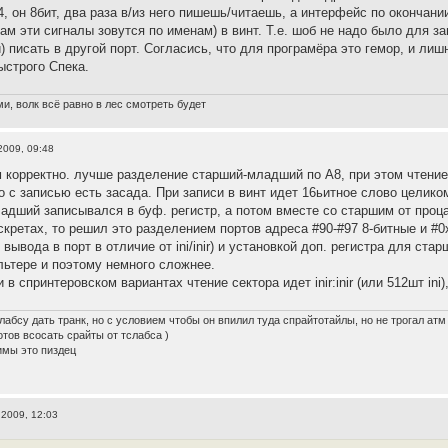
34, он 8бит, два раза в/из него пишешь/читаешь, а интерфейс по окончани
ам эти сигналы зовутся по именам) в винт. Т.е. шоб не надо было для з
 писать в другой порт. Согласись, что для програмёра это гемор, и ли
ыстрого Спека.
и, волк всё равно в лес смотреть будет
2009, 09:48
ем корректно. лучше разделение старший-младший по A8, при этом чтени
о с записью есть засада. При записи в винт идет 16ьитное слово целико
адший записывался в буф. регистр, а потом вместе со старшим от проц
кретах, то решил это разделением портов адреса #90-#97 8-битные и #0x80
вывода в порт в отличие от ini/inir) и установкой доп. регистра для ста
альтере и поэтому немного сложнее.
 в спринтеровском вариантах чтение сектора идет inir:inir (или 512шт ini), а
лабсу дать транк, но с условием чтобы он впилил туда спрайтотайлы, но не трогал атм
готов всосать срайты от тслабса )
имы это пиздец
 2009, 12:03