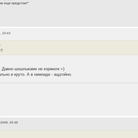
ем еще предстоит"
, 23:43
:
е?
.. Давно шошлыкаме не кормиле =)
льно и круто. А в немоиде - аццтойно.
 2009, 05:48