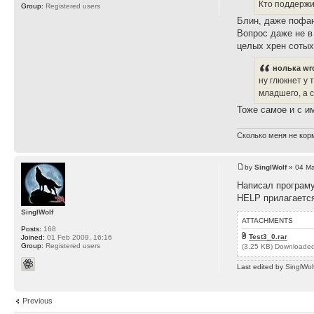
Кто поддерж
Group:
Registered users
Блин, даже пофан
Вопрос даже не в
целых хрен сотых
нолька wr
ну глюкнет у 
младшего, а 
Тоже самое и с и
Сколько меня не корм
by
SinglWolf
» 04 Ma
Написал програму
HELP прилагается
SinglWolf
ATTACHMENTS
Posts:
168
Test3_0.rar
Joined:
01 Feb 2009, 16:16
Group:
Registered users
(3.25 KB) Downloaded
Last edited by
SinglWol
Previous