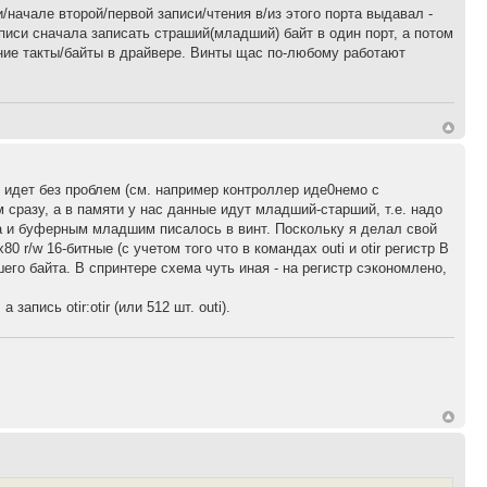
и/начале второй/первой записи/чтения в/из этого порта выдавал -
аписи сначала записать страший(младший) байт в один порт, а потом
шние такты/байты в драйвере. Винты щас по-любому работают
е идет без проблем (см. например контроллер иде0немо с
м сразу, а в памяти у нас данные идут младший-старший, т.е. надо
а и буферным младшим писалось в винт. Поскольку я делал свой
 r/w 16-битные (с учетом того что в командах outi и otir регистр B
ршего байта. В спринтере схема чуть иная - на регистр сэкономлено,
 запись otir:otir (или 512 шт. outi).