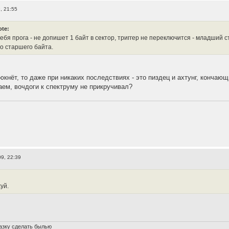
, 21:55
ote:
тебя прога - не допишет 1 байт в сектор, триггер не переключится - младший
со старшего байта.
люкнёт, то даже при никаких последствиях - это пиздец и ахтунг, конча
чаем, вочдоги к спектруму не прикручивал?
9, 22:39
хуй.
азку сделать былью