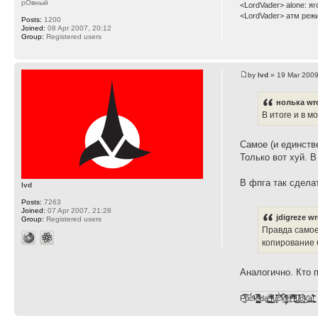
рОвный
<LordVader> alone: я
<LordVader> атм реж
Posts:
1200
Joined:
08 Apr 2007, 20:12
Group:
Registered users
by
lvd
» 19 Mar 2009
нолька wr
В итоге и в мо
Самое (и единстве
Только вот хуй. В
В фпга так сдела
lvd
Posts:
7263
Joined:
07 Apr 2007, 21:28
jdigreze wr
Group:
Registered users
Правда самое 
копирование 
Аналогично. Кто 
F̞͖̭̿̔ͯu̐̅cͬ̑ͩk̨̤̳͇̮̭̪̠̽̿̓̆ͭͩ ̷̩̰͎̩͓̘̾̀ͬ̊ͭ͛ͅda̝̺͙̬͎̝̾͟ ̰̜̝̯͉̯̖̓̎́ͨ̽ͫ͟f̟͇̭̀ͬͨͭ̐̚u̹̼̹̗̞͑̔͂͐̚cͭ̅̊̆̒̆ǩ̝̩̯́ͥ̔̍̑ḭ͓͍̳̬ͦ̽͂n͍͎͈̈̅ͩͬ ̊ͫ̂̾̑̈́f̲͚͉͓͗̋́ͧͦ̅ȗ͇̲̻͈̲̅̎͗͒ͭ͡c̬̟̠̹̯̈́ͩ͘ͅk̫̠̻̋͜a̲͒̾̇!͙͕̺͉̗̩̲̂̏̄̀