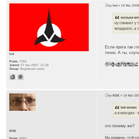
by
lvd
» 19 Mar 2009
нолька wr
ну глюкнет у 
младшего, а 
Если прога так г
точно. А ты, слу
lvd
Posts:
7263
F̞͖̭̿̔ͯu̐̅cͬ̑ͩk̨̤̳͇̮̭̪̠̽̿̓̆ͭͩ ̷̩̰͎̩͓̘̾̀ͬ̊ͭ͛ͅda̝̺͙̬͎̝̾͟ ̰̜̝̯͉̯̖̓̎́ͨ̽ͫ͟f̟͇̭̀ͬͨͭ̐̚u̹̼̹̗̞͑̔͂͐̚cͭ̅̊̆̒̆ǩ̝̩̯́ͥ̔̍̑ḭ͓͍̳̬ͦ̽͂n͍͎͈̈̅ͩͬ ̊ͫ̂̾̑̈́f̲͚͉͓͗̋́ͧͦ̅ȗ͇̲̻͈̲̅̎͗͒ͭ͡c̬̟̠̹̯̈́ͩ͘ͅk̫̠̻̋͜a̲͒̾̇!͙͕̺͉̗̩̲̂̏̄̀
Joined:
07 Apr 2007, 21:28
Group:
Registered users
by
KOE
» 19 Mar 200
lvd wrote:
а в коесдях - 
это почему же?
KOE
Мы рождены, чтоб ск
Posts:
4683