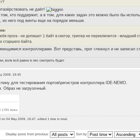
ит?
тазёрствовать не даёт!
 том, кто поддержит, а в том, для каких задач это можно было бы испо
, из него под винты еще на порядок меньше.
ote:
тебя прога - не допишет 1 байт в сектор, триггер не переключится - младший
со старшего байта.
меющимися контроллерами. Вот представь, прог глюкнул и не записал с
и, волк всё равно в лес смотреть будет
y 2009, 19:45
лину для тестирования портов\регистров контроллера IDE-NEMO.
. Образ не загрузочный.
 1785 times
f
on 04 May 2009, 19:47, edited 1 time in total.
Display posts from previous:
Sort by