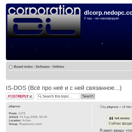
dlcorp.nedopc.c
У нас - не говнофорум!
Board index
‹
Software
‹
Utilities
IS-DOS (Всё про неё и с ней связанное...)
Post a reply
jdigreze
by
jdigreze
» 19 Mar
Posts:
1478
Joined:
01 Aug 2008, 06:49
lvd wrote:
Location:
Агбан
Сейчас вроде 
Group:
Registered users
Я имел ввиду что