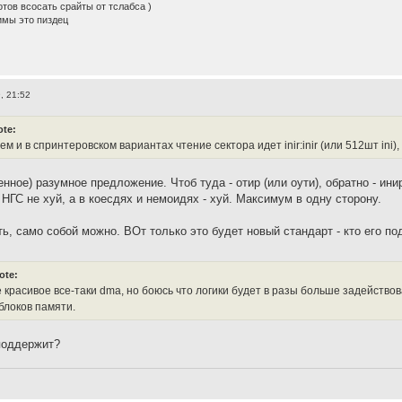
готов всосать срайты от тслабса )
имы это пиздец
, 21:52
ote:
ем и в спринтеровском вариантах чтение сектора идет inir:inir (или 512шт ini), а 
нное) разумное предложение. Чтоб туда - отир (или оути), обратно - инир
 НГС не хуй, а в коесдях и немоидях - хуй. Максимум в одну сторону.
ть, само собой можно. ВОт только это будет новый стандарт - кто его п
ote:
красивое все-таки dma, но боюсь что логики будет в разы больше задействова
блоков памяти.
поддержит?