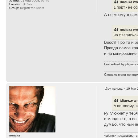
Joined:
01 Aug 2008, 06:49
нолька wr
Location:
Агбан
1 порт - не с
Group:
Registered users
А по-моему в сам
нолька wr
но с записью 
Вооот! Про то и р
Правда самое кра
и на копирование
Last edited by
jdigreze
o
Сколько меня не корм
by
нолька
» 19 Mar 
jdigreze wr
А по-моему в
ну глюкнет у теб
с младшего, а со
думаю, что нынче 
нолька
<alone> предлагаю тс