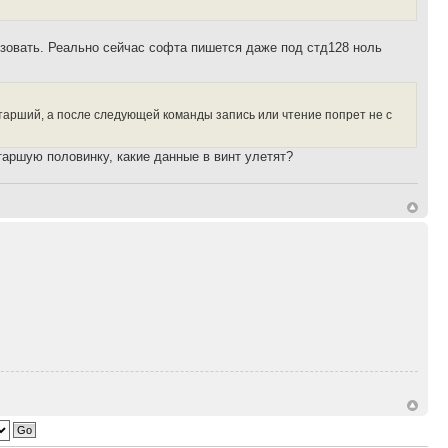
льзовать. Реально сейчас софта пишется даже под стд128 ноль
 старший, а после следующей команды запись или чтение попрет не с
таршую половинку, какие данные в винт улетят?