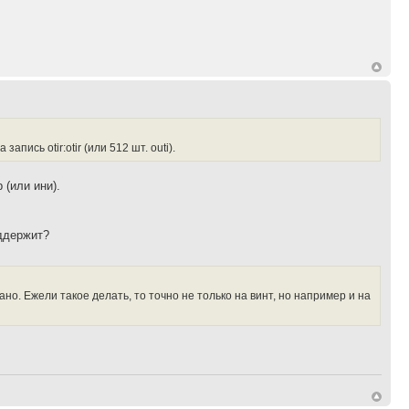
запись otir:otir (или 512 шт. outi).
 (или ини).
оддержит?
но. Ежели такое делать, то точно не только на винт, но например и на