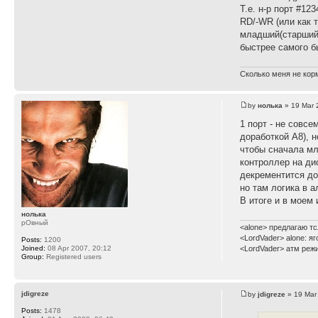
Т.е. н-р порт #12
RD/-WR (или как т
младший(старший)
быстрее самого б
Сколько меня не корм
by
нолька
» 19 Mar 
1 порт - не совс
доработкой А8), н
чтобы сначала мл
контроллер на дис
декрементится до 
но там логика в 
В итоге и в моем и
нолька
рОвный
<alone> предлагаю тс
<LordVader> alone: я
Posts:
1200
Joined:
08 Apr 2007, 20:12
<LordVader> атм реж
Group:
Registered users
jdigreze
by
jdigreze
» 19 Mar
Posts:
1478