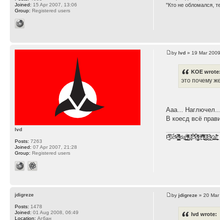
Joined:
15 Apr 2007, 13:06
"Кто не обломался, т
Group:
Registered users
by
lvd
» 19 Mar 2009
KOE wrote
это почему ж
Ааа... Наглючел.
В коесд всё прави
lvd
F̞͖̭̿̔ͯu̐̅cͬ̑ͩk̨̤̳͇̮̭̪̠̽̿̓̆ͭͩ ̷̩̰͎̩͓̘̾̀ͬ̊ͭ͛ͅda̝̺͙̬͎̝̾͟ ̰̜̝̯͉̯̖̓̎́ͨ̽ͫ͟f̟͇̭̀ͬͨͭ̐̚u̹̼̹̗̞͑̔͂͐̚cͭ̅̊̆̒̆ǩ̝̩̯́ͥ̔̍̑ḭ͓͍̳̬ͦ̽͂n͍͎͈̈̅ͩͬ ̊ͫ̂̾̑̈́f̲͚͉͓͗̋́ͧͦ̅ȗ͇̲̻͈̲̅̎͗͒ͭ͡c̬̟̠̹̯̈́ͩ͘ͅk̫̠̻̋͜a̲͒̾̇!͙͕̺͉̗̩̲̂̏̄̀
Posts:
7263
Joined:
07 Apr 2007, 21:28
Group:
Registered users
jdigreze
by
jdigreze
» 20 Mar
Posts:
1478
Joined:
01 Aug 2008, 06:49
lvd wrote:
Location:
Агбан