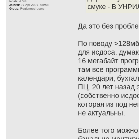
Posts:
4744
Joined:
07 Apr 2007, 00:58
смуке - В УНРИЛ
Group:
Registered users
Да это без пробле
По поводу >128мб
для исдоса, дума
16 мегабайт прог
там все программ
календари, бухгал
ПЦ. 20 лет назад 
(собственно исдо
которая из под не
не актуальны.
Более того можно