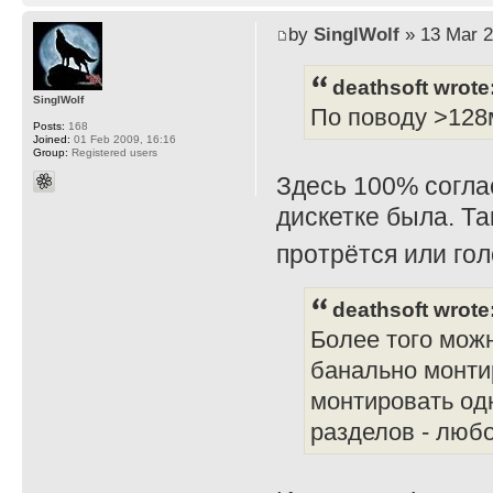
by
SinglWolf
» 13 Mar 2
deathsoft wrote
SinglWolf
По поводу >128м
Posts:
168
Joined:
01 Feb 2009, 16:16
Group:
Registered users
Здесь 100% соглас
дискетке была. Та
протрётся или го
deathsoft wrote
Более того можн
банально монти
монтировать од
разделов - любо