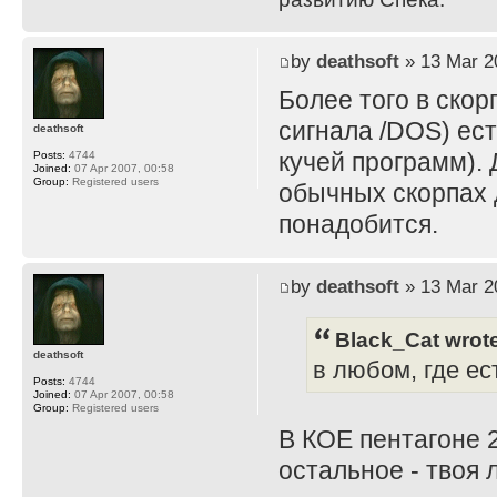
by
deathsoft
» 13 Mar 2
Более того в скор
сигнала /DOS) ес
deathsoft
кучей программ). 
Posts:
4744
Joined:
07 Apr 2007, 00:58
Group:
Registered users
обычных скорпах д
понадобится.
by
deathsoft
» 13 Mar 2
Black_Cat wrot
deathsoft
в любом, где е
Posts:
4744
Joined:
07 Apr 2007, 00:58
Group:
Registered users
В КОЕ пентагоне 2
остальное - твоя 