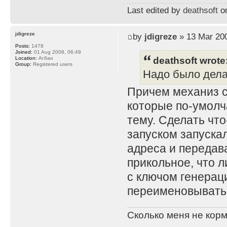
Last edited by
deathsoft
on
jdigreze
by
jdigreze
» 13 Mar 200
Posts:
1478
Joined:
01 Aug 2008, 06:49
deathsoft wrote
Location:
Агбан
Group:
Registered users
Надо было дела
Причем механиз с
которые по-умолч
тему. Сделать что
запуском запускал
адреса и передав
прикольное, что 
с ключом генерац
переименовывать
Сколько меня не корм