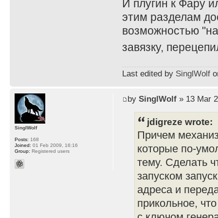
И плугин к Фару и
этим разделам до
возможностью "на
завязку, перецепи
Last edited by
SinglWolf
on
by
SinglWolf
» 13 Mar 2
jdigreze wrote:
SinglWolf
Причем механиз
Posts:
168
Joined:
01 Feb 2009, 16:16
которые по-умо
Group:
Registered users
тему. Сделать ч
запуском запуск
адреса и перед
прикольное, чт
с ключом генера