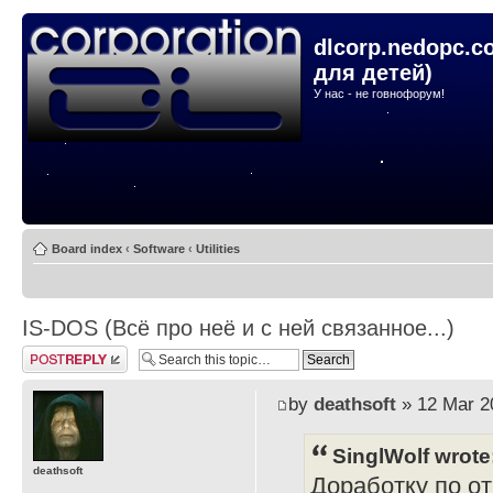
dlcorp.nedopc.c
для детей)
У нас - не говнофорум!
Board index
‹
Software
‹
Utilities
IS-DOS (Всё про неё и с ней связанное...)
Post a reply
by
deathsoft
» 12 Mar 2
SinglWolf wrote
deathsoft
Доработку по о