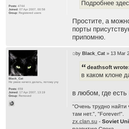
Подробнее здесь
Posts:
4744
Joined:
07 Apr 2007, 00:58
Group:
Registered users
Простите, а можн
порты присутствую
припомню.
by
Black_Cat
» 13 Mar 2
deathsoft wrote
в каком клоне 
Black_Cat
Не умею ничего делать, потому учу
Posts:
659
в любом, где есть
Joined:
17 Apr 2007, 13:19
Group:
Removed
"Очень трудно найти 
там нет.", "Forever!".
zx.clan.su
-
Soviet Un
развитию Спека.