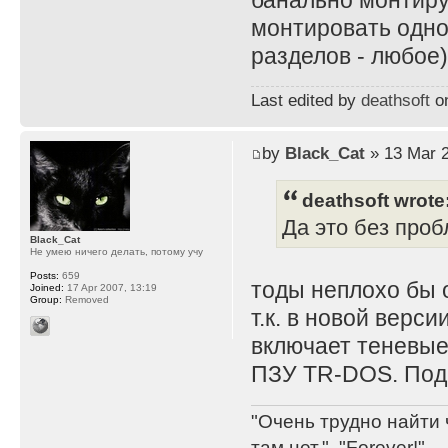
банально монтиру
монтировать одно
разделов - любое)
Last edited by
deathsoft
on
by
Black_Cat
» 13 Mar 2
deathsoft wrote
Да это без проб
Black_Cat
Не умею ничего делать, потому учу
Posts:
659
тоды неплохо бы 
Joined:
17 Apr 2007, 13:19
Group:
Removed
т.к. в новой верс
включает теневые
ПЗУ TR-DOS. По
"Очень трудно найти 
там нет.", "Forever!".