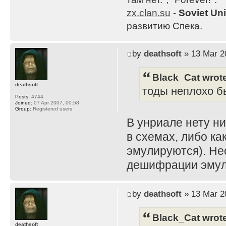
zx.clan.su
-
Soviet Un
развитию Спека.
by
deathsoft
» 13 Mar 2
Black_Cat wrot
deathsoft
тоды неплохо б
Posts:
4744
Joined:
07 Apr 2007, 00:58
Group:
Registered users
В унриале нету ни
в схемах, либо ка
эмулируются). Не
дешифрации эмул
by
deathsoft
» 13 Mar 2
Black_Cat wrot
deathsoft