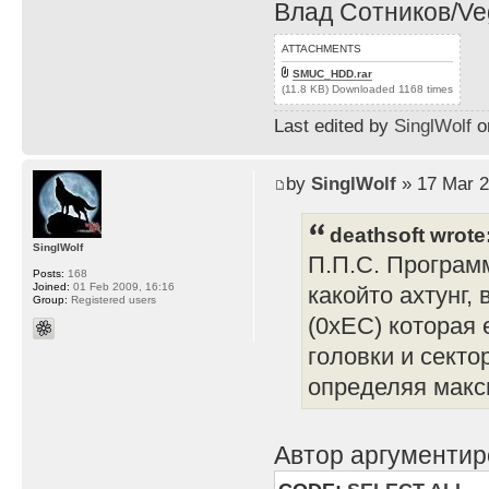
Влад Сотников/Veg
ATTACHMENTS
SMUC_HDD.rar
(11.8 KB) Downloaded 1168 times
Last edited by
SinglWolf
on
by
SinglWolf
» 17 Mar 2
deathsoft wrote
SinglWolf
П.П.С. Програм
Posts:
168
Joined:
01 Feb 2009, 16:16
какойто ахтунг
Group:
Registered users
(0xEC) которая 
головки и секто
определяя макс
Автор аргументир