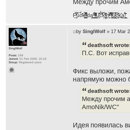
Между прочим Амо
F̞͖̭̿̔ͯu̐̅cͬ̑ͩk̨̤̳͇̮̭̪̠̽̿̓̆ͭͩ ̷̩̰͎̩͓̘̾̀ͬ̊ͭ͛ͅda̝̺͙̬͎̝̾͟ ̰̜̝̯͉̯̖̓̎́ͨ̽ͫ͟f̟͇̭̀ͬͨͭ̐̚u̹̼̹̗̞͑̔͂͐̚cͭ̅̊̆̒̆ǩ̝̩̯́ͥ̔̍̑ḭ͓͍̳̬ͦ̽͂n͍͎͈̈̅ͩͬ ̊ͫ̂̾̑̈́f̲͚͉͓͗̋́ͧͦ̅ȗ͇̲̻͈̲̅̎͗͒ͭ͡c̬̟̠̹̯̈́ͩ͘ͅk̫̠̻̋͜a̲͒̾̇!͙͕̺͉̗̩̲̂̏̄̀
by
SinglWolf
» 17 Mar 2
deathsoft wrote
SinglWolf
П.С. Вот исправ
Posts:
168
Joined:
01 Feb 2009, 16:16
Group:
Registered users
Фикс выложи, пож
напрямую можно 
deathsoft wrote
Между прочим ав
AmoNik/WC"
Идея появилась ви