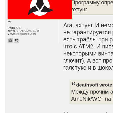
Программу опре
ахтунг
lvd
Ага, ахтунг. И не
Posts:
7263
не гарантируется
Joined:
07 Apr 2007, 21:28
Group:
Registered users
есть траблы при 
что с АТМ2. И пис
некоторыми винта
глючит). А вот пр
галстуке и в шоко
deathsoft wrote
Между прочим ав
AmoNik/WC" на 