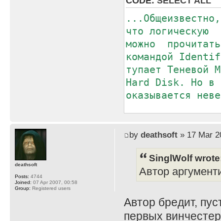
CODE:
SELECT ALL
...Общеизвестно
что логическую
можно прочитат
командой Identif
тупает Теневой 
Hard Disk. Но в 
оказывается неве
Как же узнать 
дров/головок/се
by
deathsoft
» 17 Mar 2
Ведь полагаться 
SinglWolf wrote
рого вы сей винч
deathsoft
Автор аргументи
надежно...
Posts:
4744
Joined:
07 Apr 2007, 00:58
Group:
Registered users
Автор бредит, пус
первых винчестер