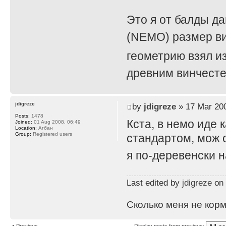
Это я от балды да
(NEMO) размер в
геометрию взял и
древним винчест
jdigreze
by
jdigreze
» 17 Mar 200
Posts:
1478
Кста, в немо иде 
Joined:
01 Aug 2008, 06:49
Location:
Агбан
Group:
Registered users
стандартом, мож о
я по-деревенски 
Last edited by
jdigreze
on 
Сколько меня не корм
Previous