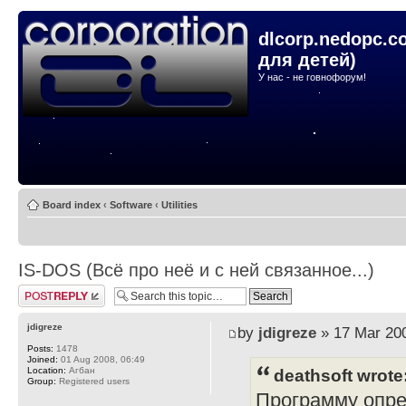
dlcorp.nedopc.c
для детей)
У нас - не говнофорум!
Board index
‹
Software
‹
Utilities
IS-DOS (Всё про неё и с ней связанное...)
Post a reply
jdigreze
by
jdigreze
» 17 Mar 200
Posts:
1478
Joined:
01 Aug 2008, 06:49
Location:
Агбан
deathsoft wrote
Group:
Registered users
Программу опре