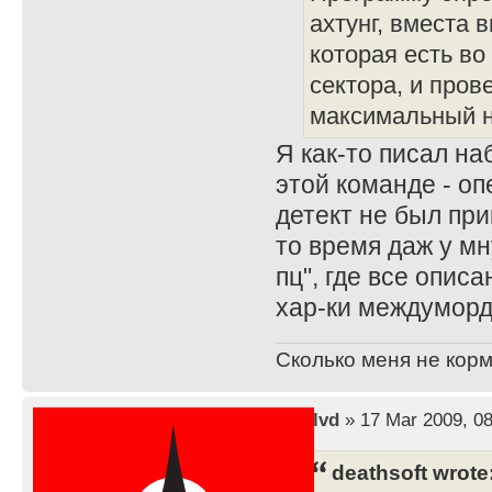
ахтунг, вместа
которая есть во
сектора, и пров
максимальный н
Я как-то писал на
этой команде - оп
детект не был при
то время даж у мн
пц", где все опис
хар-ки междуморд
Сколько меня не корм
by
lvd
» 17 Mar 2009, 08
deathsoft wrote