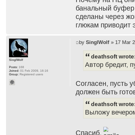
банальный буфер 
сделаны через жоп
глюкам приводит 
by
SinglWolf
» 17 Mar 2
deathsoft wrote
SinglWolf
Автор бредит, п
Posts:
168
Joined:
01 Feb 2009, 16:16
Group:
Registered users
Согласен, пусть у
должен быть готов
deathsoft wrote
Выложу вечеро
Спасиб.