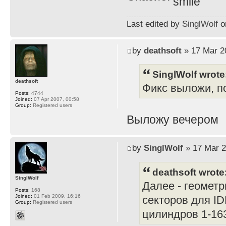
Last edited by
SinglWolf
on
by
deathsoft
» 17 Mar 2
SinglWolf wrote
deathsoft
Фикс выложи, по
Posts:
4744
Joined:
07 Apr 2007, 00:58
Group:
Registered users
Выложу вечером
by
SinglWolf
» 17 Mar 2
deathsoft wrote
SinglWolf
Далее - геометр
Posts:
168
Joined:
01 Feb 2009, 16:16
секторов для ID
Group:
Registered users
цилиндров 1-16