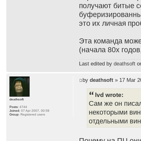
получают битые с
буферизированны
это их личная про
Эта команда може
(начала 80х годов,
Last edited by
deathsoft
on
by
deathsoft
» 17 Mar 2
lvd wrote:
deathsoft
Сам же он писал
Posts:
4744
некоторыми винт
Joined:
07 Apr 2007, 00:58
Group:
Registered users
отдельными винт
Почему на ПЦ они