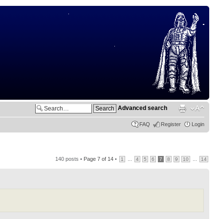
Advanced search
FAQ
Register
Login
140 posts •
Page
7
of
14
•
...
...
1
4
5
6
7
8
9
10
14