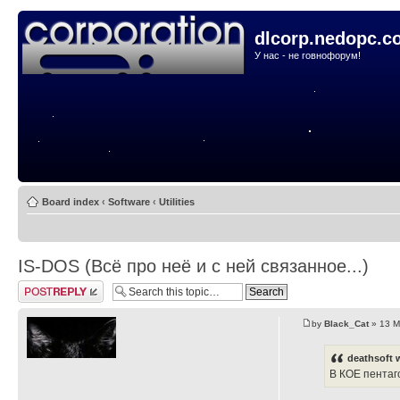
dlcorp.nedopc.c
У нас - не говнофорум!
Board index
‹
Software
‹
Utilities
IS-DOS (Всё про неё и с ней связанное...)
Post a reply
by
Black_Cat
» 13 M
deathsoft 
В КОЕ пентаг