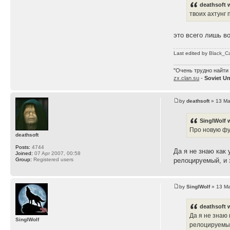
deathsoft 
твоих ахтунг 
это всего лишь в
Last edited by
Black_C
"Очень трудно найти 
zx.clan.su
-
Soviet U
by
deathsoft
» 13 Ma
SinglWolf 
Про новую фун
deathsoft
Posts:
4744
Да я не знаю как
Joined:
07 Apr 2007, 00:58
Group:
Registered users
релоцируемый, и 
by
SinglWolf
» 13 Ma
deathsoft 
Да я не знаю
SinglWolf
релоцируемый