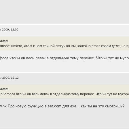
r 2009, 12:09
wrote:
athsoft, ничего, что я к Вам спиной сижу? lol Вы, конечно prof в своём деле, н
фоса чтобы он весь левак в отдельную тему перенес. Чтобы тут не мусо
r 2009, 12:12
wrote:
арбофоса чтобы он весь левак в отдельную тему перенес. Чтобы тут не мусор
Про новую функцию в set.com для exe... как ты на это смотришь?