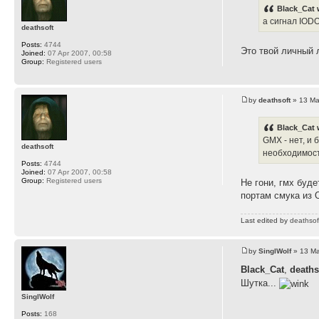
Black_Cat 
а сигнал IODO
deathsoft
Posts:
4744
Это твой личный л
Joined:
07 Apr 2007, 00:58
Group:
Registered users
by
deathsoft
» 13 Ma
Black_Cat 
GMX - нет, и
deathsoft
необходимост
Posts:
4744
Joined:
07 Apr 2007, 00:58
Group:
Registered users
Не гони, гмх буде
портам смука из 
Last edited by
deathsof
by
SinglWolf
» 13 Ma
Black_Cat
,
deaths
Шутка...
SinglWolf
Posts:
168