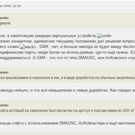
ar 2009, 12:15
wrote:
нриале
риле, в паноптикуме умерших виртуальных устройств
дложил конкретное, адекватное текущему положению дел решение вопрос
шего хлама
. GMX - нет, и больше никогда не будет ввиду беспо
специфические порты, нигде более не используемые, где-то ещё нужны. 
поддерживаться. А GMX - это что-то типа DMAUSC, или АлКовского соу
wrote:
сал реализовано в скорпионе в гмх, и в виде доработок на обычных скорпиона
никогда небыло, и это всё измышления и левые доработки. Как говорит в
wrote:
офта который на скорпионе был расчитан на доступ к портам смука из ОЗУ. И
еньше софта с использованием DMAUSC, АлКобластера и ещё миллиона 