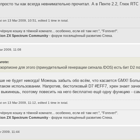
 просто ты как всегда невнимательно прочитал. А в Пенте 2.2, Глюк RTC 
at
on 13 Mar 2009, 10:51, edited 1 time in total.
чёрную кошку в тёмной комнате... особенно, если её там нет.", "Forever!".
nion ZX Spectrum Community
- форум посвящённый развитию Спека.
ar 2009, 11:08
wrote:
 скорпионе для этого (принудительной генерации сигнала /DOS) есть бит D2 п
ьше не будет никогда! Можешь забыть обо всём, что касается GMX! Боль
таком использовании. Напротив, бестолковый D7 #EFF7, хрен знает заче
е выкинешь, поэтому повесить на него бесплатно ещё одну функцию - са
at
on 13 Mar 2009, 11:12, edited 1 time in total.
чёрную кошку в тёмной комнате... особенно, если её там нет.", "Forever!".
nion ZX Spectrum Community
- форум посвящённый развитию Спека.
r 2009, 11:44