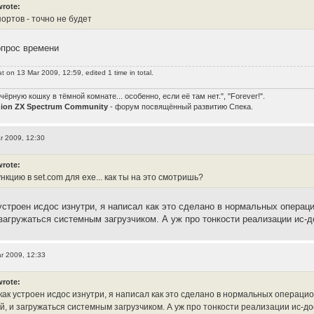
wrote:
портов - точно не будет
опрос времени
at
on 13 Mar 2009, 12:59, edited 1 time in total.
чёрную кошку в тёмной комнате... особенно, если её там нет.", "Forever!".
nion ZX Spectrum Community
- форум посвящённый развитию Спека.
r 2009, 12:30
wrote:
кцию в set.com для exe... как ты на это смотришь?
 устроен исдос изнутри, я написал как это сделано в нормальных опер
загружаться системным загрузчиком. А уж про тонкости реализации ис-д
r 2009, 12:33
wrote:
 как устроен исдос изнутри, я написал как это сделано в нормальных операц
, и загружаться системным загрузчиком. А уж про тонкости реализации ис-дос