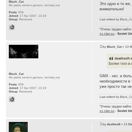
Black_Cat
Это одно и то же,
Не умею ничего делать, потому учу
внимательно!
Posts:
659
Joined:
17 Apr 2007, 13:19
Group:
Removed
Last edited by
Black_C
"Очень трудно найти 
zx.clan.su
-
Soviet U
by
Black_Cat
» 13 M
deathsoft 
Более того в
Black_Cat
GMX - нет, и бол
Не умею ничего делать, потому учу
необходимости в 
Posts:
659
уже просто так н
Joined:
17 Apr 2007, 13:19
Group:
Removed
Last edited by
Black_C
"Очень трудно найти 
zx.clan.su
-
Soviet U
by
deathsoft
» 13 Ma