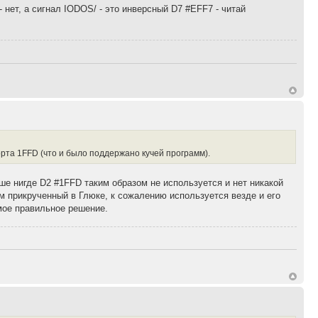
- нет, а сигнал IODOS/ - это инверсный D7 #EFF7 - читай
орта 1FFD (что и было поддержано кучей программ).
ше нигде D2 #1FFD таким образом не используется и нет никакой
м прикрученный в Глюке, к сожалению используется везде и его
мое правильное решение.