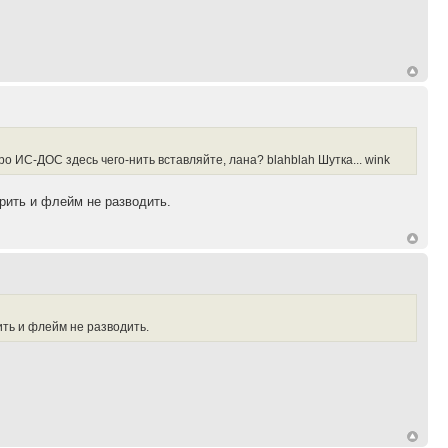
о про ИС-ДОС здесь чего-нить вставляйте, лана? blahblah Шутка... wink
рить и флейм не разводить.
ить и флейм не разводить.