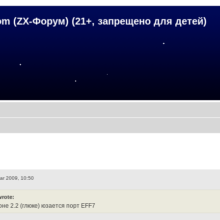
om (ZX-Форум) (21+, запрещено для детей)
ar 2009, 10:50
wrote:
оне 2.2 (глюке) юзается порт EFF7