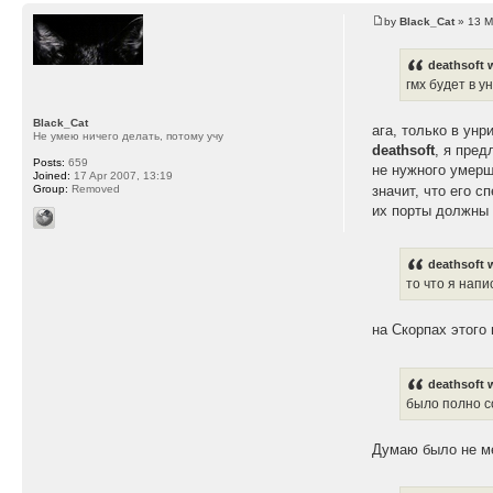
by
Black_Cat
» 13 M
deathsoft 
гмх будет в у
Black_Cat
ага, только в ун
Не умею ничего делать, потому учу
deathsoft
, я пре
Posts:
659
не нужного умер
Joined:
17 Apr 2007, 13:19
значит, что его 
Group:
Removed
их порты должны 
deathsoft 
то что я напи
на Скорпах этого 
deathsoft 
было полно с
Думаю было не м