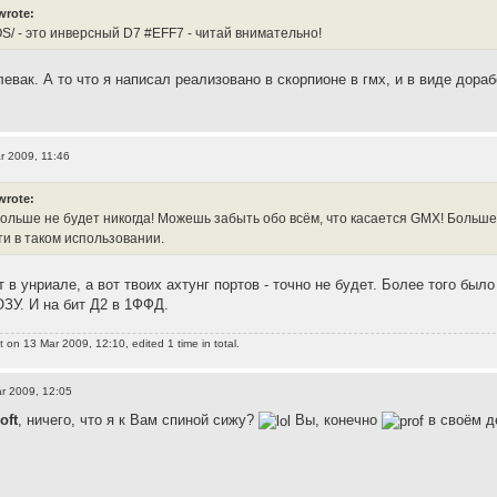
wrote:
S/ - это инверсный D7 #EFF7 - читай внимательно!
евак. А то что я написал реализовано в скорпионе в гмх, и в виде дора
r 2009, 11:46
wrote:
 больше не будет никогда! Можешь забыть обо всём, что касается GMX! Больше
и в таком использовании.
т в унриале, а вот твоих ахтунг портов - точно не будет. Более того бы
ОЗУ. И на бит Д2 в 1ФФД.
t
on 13 Mar 2009, 12:10, edited 1 time in total.
r 2009, 12:05
oft
, ничего, что я к Вам спиной сижу?
Вы, конечно
в своём д