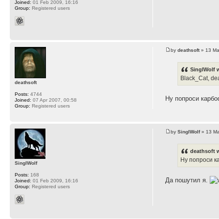
Joined:
01 Feb 2009, 16:16
Group:
Registered users
by
deathsoft
» 13 Ma
SinglWolf 
Black_Cat, de
deathsoft
Posts:
4744
Ну попроси карбо
Joined:
07 Apr 2007, 00:58
Group:
Registered users
by
SinglWolf
» 13 Ma
deathsoft 
Ну попроси к
SinglWolf
Posts:
168
Да пошутил я.
Joined:
01 Feb 2009, 16:16
Group:
Registered users