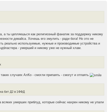
а, а ты цепляешься как религиозный фанатик за поддержку никому
лезности девайса. Хочешь его эмулить - ради бога! Но это не
Есть реально используемые, нужные и производимые устройства и
ндбластера - умерший и никому уже не нужный хлам.
х
 таких случаях АлКо - смогли припаять - смогут и отпаять
 на бит Д2 в 1ФФД
всяких умерших приблуд, которые сейчас нахрен никому не упали