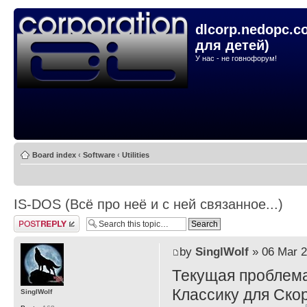
dlcorp.nedopc.c
для детей)
У нас - не говнофорум!
Board index
‹
Software
‹
Utilities
IS-DOS (Всё про неё и с ней связанное...)
Post a reply
by
SinglWolf
» 06 Mar 2
Текущая проблема
Классику для Ско
SinglWolf