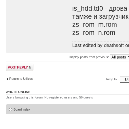
is_hdd.td0 - дрова
тамже и загрузчик
zs_rom_m.rom
zs_rom_n.rom
Last edited by
deathsoft
on
Display posts from previous:
Post a reply
Return to Utilities
Jump to:
WHO IS ONLINE
Users browsing this forum: No registered users and 56 guests
Board index