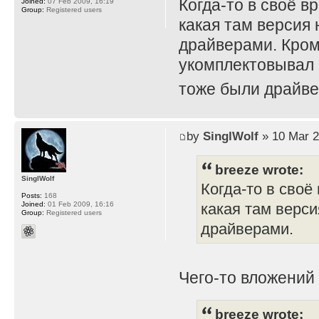
Когда-то в своё в
Joined:
07 Feb 2009, 16:19
Group:
Registered users
какая там версия 
драйверами. Кром
укомплектовывал 
тоже были драйве
by
SinglWolf
» 10 Mar 2
breeze wrote:
SinglWolf
Когда-то в своё
Posts:
168
Joined:
01 Feb 2009, 16:16
какая там верси
Group:
Registered users
драйверами.
Чего-то вложений
breeze wrote: