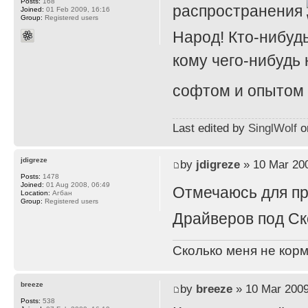
Posts:
168
распространения
Joined:
01 Feb 2009, 16:16
Group:
Registered users
Народ! Кто-нибуд
кому чего-нибудь
софтом и опытом
Last edited by
SinglWolf
on
jdigreze
by
jdigreze
» 10 Mar 200
Posts:
1478
Joined:
01 Aug 2008, 06:49
Отмечаюсь для п
Location:
Агбан
Group:
Registered users
Драйверов под Ск
Сколько меня не корм
breeze
by
breeze
» 10 Mar 2009
Posts:
538