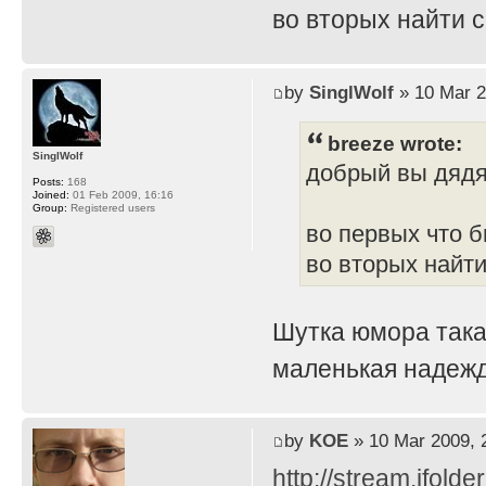
во вторых найти 
by
SinglWolf
» 10 Mar 2
breeze wrote:
SinglWolf
добрый вы дяд
Posts:
168
Joined:
01 Feb 2009, 16:16
Group:
Registered users
во первых что б
во вторых найти
Шутка юмора така
маленькая надежд
by
KOE
» 10 Mar 2009, 
http://stream.ifold