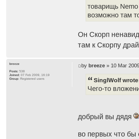
товарищь Nemo 
возможно там т
Он Скорп ненавид
там к Скорпу дра
breeze
by
breeze
» 10 Mar 2009
Posts:
538
Joined:
07 Feb 2009, 16:19
SinglWolf wrote
Group:
Registered users
Чего-то вложен
добрый вы дядя
во первых что бы 