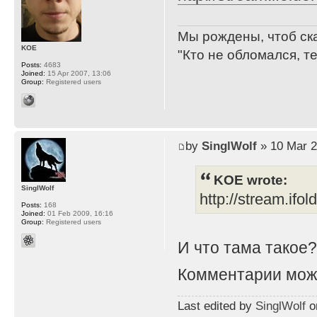
Мы рождены, чтоб ск
KOE
"Кто не обломался, т
Posts:
4683
Joined:
15 Apr 2007, 13:06
Group:
Registered users
by
SinglWolf
» 10 Mar 2
KOE wrote:
SinglWolf
http://stream.ifo
Posts:
168
Joined:
01 Feb 2009, 16:16
Group:
Registered users
И что тама такое
Комментарии мож
Last edited by
SinglWolf
on