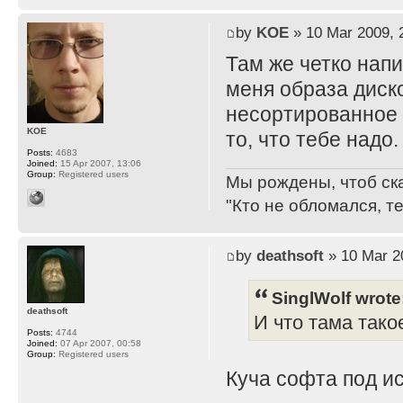
by
KOE
» 10 Mar 2009, 
Там же четко нап
меня образа дисков
несортированное 
KOE
то, что тебе надо.
Posts:
4683
Joined:
15 Apr 2007, 13:06
Group:
Registered users
Мы рождены, чтоб ск
"Кто не обломался, т
by
deathsoft
» 10 Mar 2
SinglWolf wrote
deathsoft
И что тама тако
Posts:
4744
Joined:
07 Apr 2007, 00:58
Group:
Registered users
Куча софта под ис