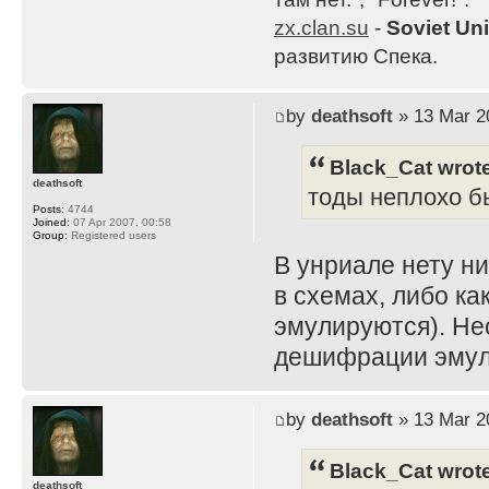
zx.clan.su
-
Soviet Un
развитию Спека.
by
deathsoft
» 13 Mar 2
Black_Cat wrot
deathsoft
тоды неплохо б
Posts:
4744
Joined:
07 Apr 2007, 00:58
Group:
Registered users
В унриале нету ни
в схемах, либо ка
эмулируются). Не
дешифрации эмул
by
deathsoft
» 13 Mar 2
Black_Cat wrot
deathsoft