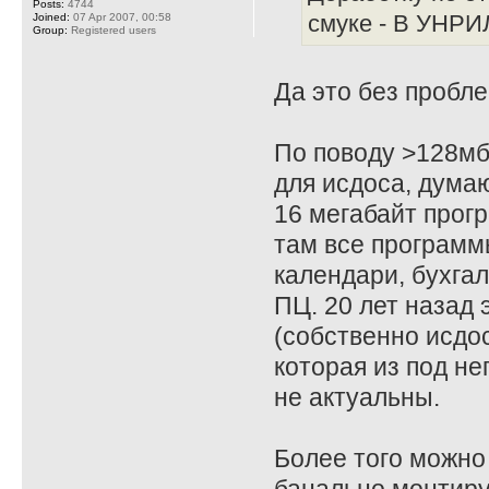
Posts:
4744
Joined:
07 Apr 2007, 00:58
смуке - В УНРИЛ
Group:
Registered users
Да это без пробле
По поводу >128мб
для исдоса, дума
16 мегабайт прог
там все программ
календари, бухгал
ПЦ. 20 лет назад 
(собственно исдо
которая из под не
не актуальны.
Более того можно