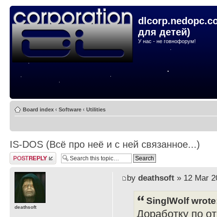
dlcorp.nedopc.c
для детей)
У нас - не говнофорум!
Board index
‹
Software
‹
Utilities
IS-DOS (Всё про неё и с ней связанное...)
Post a reply
by
deathsoft
» 12 Mar 2
SinglWolf wrote
deathsoft
Доработку по о