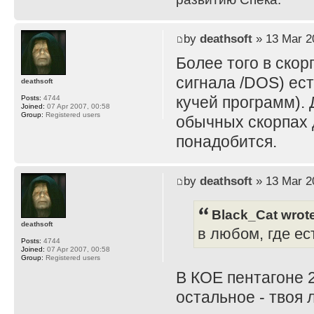
by
deathsoft
» 13 Mar 2
Более того в скор
сигнала /DOS) ес
deathsoft
кучей программ). 
Posts:
4744
Joined:
07 Apr 2007, 00:58
Group:
Registered users
обычных скорпах д
понадобится.
by
deathsoft
» 13 Mar 2
Black_Cat wrot
deathsoft
в любом, где е
Posts:
4744
Joined:
07 Apr 2007, 00:58
Group:
Registered users
В КОЕ пентагоне 2
остальное - твоя 