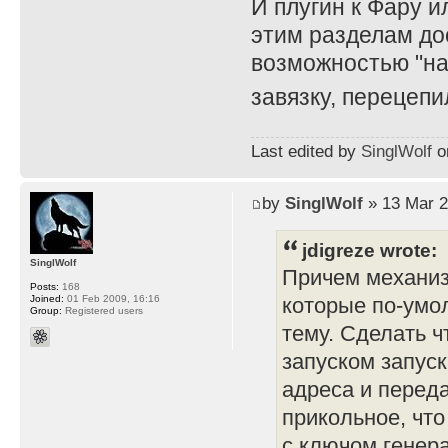
И плугин к Фару и
этим разделам до
возможностью "на
завязку, перецепи
Last edited by
SinglWolf
on
by
SinglWolf
» 13 Mar 2
jdigreze wrote:
SinglWolf
Причем механиз
Posts:
168
Joined:
01 Feb 2009, 16:16
которые по-умо
Group:
Registered users
тему. Сделать ч
запуском запуск
адреса и перед
прикольное, чт
с ключом генера