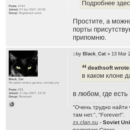
Подробнее здесь
Posts:
4744
Joined:
07 Apr 2007, 00:58
Group:
Registered users
Простите, а можн
порты присутствую
припомню.
by
Black_Cat
» 13 Mar 2
deathsoft wrote
в каком клоне 
Black_Cat
Не умею ничего делать, потому учу
Posts:
659
в любом, где есть
Joined:
17 Apr 2007, 13:19
Group:
Removed
"Очень трудно найти 
там нет.", "Forever!".
zx.clan.su
-
Soviet Un
развитию Спека.