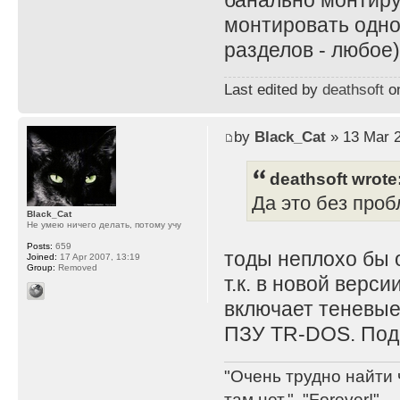
банально монтиру
монтировать одно
разделов - любое)
Last edited by
deathsoft
on
by
Black_Cat
» 13 Mar 2
deathsoft wrote
Да это без проб
Black_Cat
Не умею ничего делать, потому учу
Posts:
659
тоды неплохо бы 
Joined:
17 Apr 2007, 13:19
Group:
Removed
т.к. в новой верс
включает теневые
ПЗУ TR-DOS. По
"Очень трудно найти 
там нет.", "Forever!".