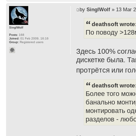
by
SinglWolf
» 13 Mar 2
deathsoft wrote
SinglWolf
По поводу >128м
Posts:
168
Joined:
01 Feb 2009, 16:16
Group:
Registered users
Здесь 100% соглас
дискетке была. Та
протрётся или го
deathsoft wrote
Более того можн
банально монти
монтировать од
разделов - любо