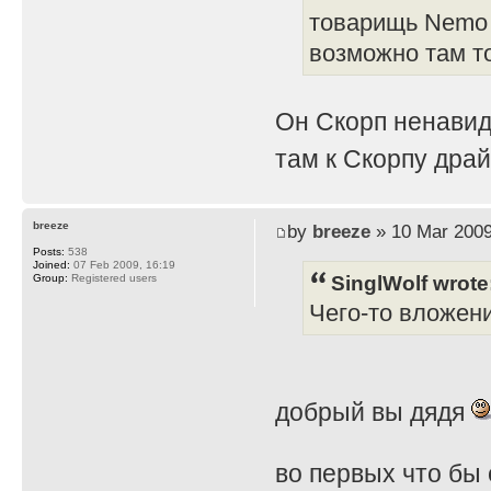
товарищь Nemo 
возможно там т
Он Скорп ненавид
там к Скорпу дра
breeze
by
breeze
» 10 Mar 2009
Posts:
538
Joined:
07 Feb 2009, 16:19
SinglWolf wrote
Group:
Registered users
Чего-то вложен
добрый вы дядя
во первых что бы 