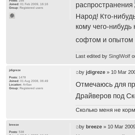
Posts:
168
распространения
Joined:
01 Feb 2009, 16:16
Group:
Registered users
Народ! Кто-нибуд
кому чего-нибудь
софтом и опытом
Last edited by
SinglWolf
on
jdigreze
by
jdigreze
» 10 Mar 200
Posts:
1478
Joined:
01 Aug 2008, 06:49
Отмечаюсь для п
Location:
Агбан
Group:
Registered users
Драйверов под Ск
Сколько меня не корм
breeze
by
breeze
» 10 Mar 2009
Posts:
538