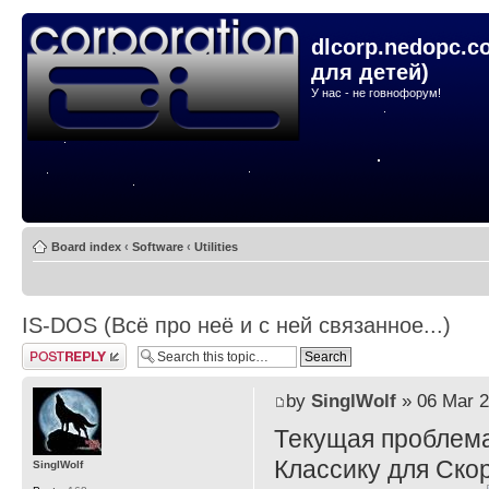
dlcorp.nedopc.c
для детей)
У нас - не говнофорум!
Board index
‹
Software
‹
Utilities
IS-DOS (Всё про неё и с ней связанное...)
Post a reply
by
SinglWolf
» 06 Mar 2
Текущая проблема
Классику для Ско
SinglWolf