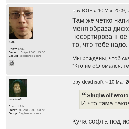
by
KOE
» 10 Mar 2009, 
Там же четко нап
меня образа дисков
несортированное 
KOE
то, что тебе надо.
Posts:
4683
Joined:
15 Apr 2007, 13:06
Group:
Registered users
Мы рождены, чтоб ск
"Кто не обломался, т
by
deathsoft
» 10 Mar 2
SinglWolf wrote
deathsoft
И что тама тако
Posts:
4744
Joined:
07 Apr 2007, 00:58
Group:
Registered users
Куча софта под ис