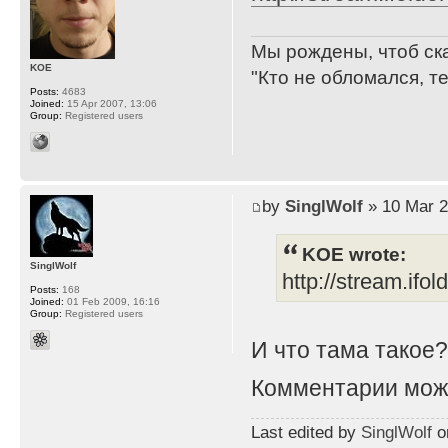
Мы рождены, чтоб ск
KOE
"Кто не обломался, т
Posts:
4683
Joined:
15 Apr 2007, 13:06
Group:
Registered users
by
SinglWolf
» 10 Mar 2
KOE wrote:
SinglWolf
http://stream.ifo
Posts:
168
Joined:
01 Feb 2009, 16:16
Group:
Registered users
И что тама такое
Комментарии мож
Last edited by
SinglWolf
on