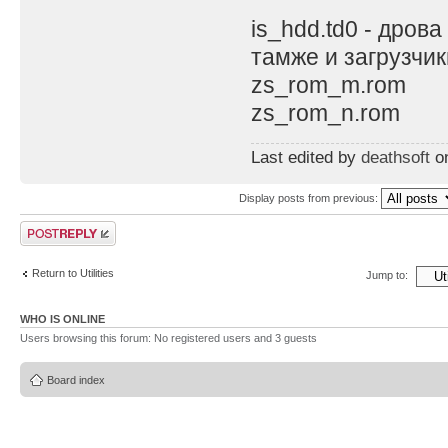
is_hdd.td0 - дрова
тамже и загрузчик
zs_rom_m.rom
zs_rom_n.rom
Last edited by
deathsoft
on
Display posts from previous:
Post a reply
Return to Utilities
Jump to:
WHO IS ONLINE
Users browsing this forum: No registered users and 3 guests
Board index