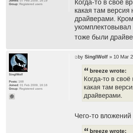
Когда-то в своё в
Joined:
07 Feb 2009, 16:19
Group:
Registered users
какая там версия 
драйверами. Кром
укомплектовывал 
тоже были драйве
by
SinglWolf
» 10 Mar 2
breeze wrote:
SinglWolf
Когда-то в своё
Posts:
168
Joined:
01 Feb 2009, 16:16
какая там верси
Group:
Registered users
драйверами.
Чего-то вложений
breeze wrote: