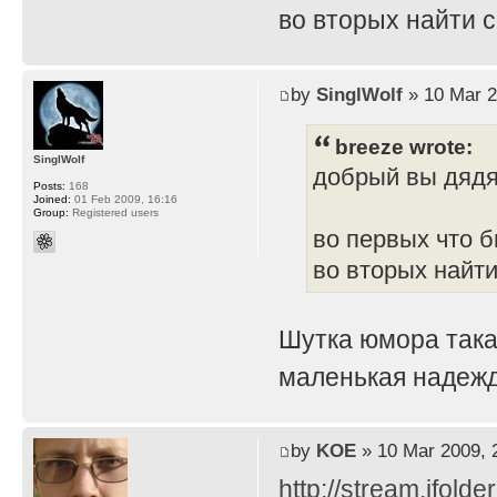
во вторых найти 
by
SinglWolf
» 10 Mar 2
breeze wrote:
SinglWolf
добрый вы дяд
Posts:
168
Joined:
01 Feb 2009, 16:16
Group:
Registered users
во первых что б
во вторых найти
Шутка юмора така
маленькая надежд
by
KOE
» 10 Mar 2009, 
http://stream.ifold