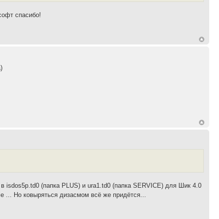
софт спасибо!
)
isdos5p.td0 (папка PLUS) и ura1.td0 (папка SERVICE) для Шик 4.0
... Но ковыряться дизасмом всё же придётся...