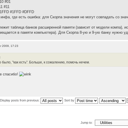
10 #01
1 #11
#1FFD #1FFD #DFFD
инфа, где есть ошибка: для Скорпа значения не могут совпадать со зна
лежит таблица банков расширенной памяти (зависит от модели компа), 
змещается в памяти компьютера). Для Скорпа 8-ую и 9-ую банку нужно уд
r 2009, 17:23
:
о было, "как есть". Больше, к сожалению, помочь нечем.
ее спасибо!
Display posts from previous:
Sort by
Jump to: