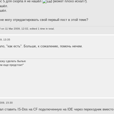
ос 5 для скорпа я не нашёл
(может плохо искал?).
ашёл.
ашёл.
 не могу отредактировать свой первый пост в этой теме?
f
on 11 Mar 2009, 12:02, edited 1 time in total.
9, 13:35
ыло, "как есть". Больше, к сожалению, помочь нечем.
азку сделать былью
ем еще предстоит"
009, 15:30
вал ставить IS-Dos на CF подключенную на IDE через переходник вместо