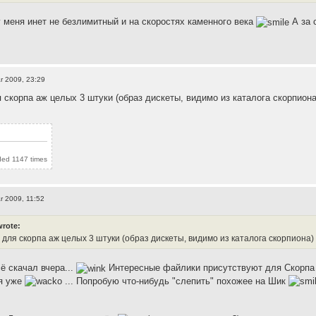
у меня инет не безлимитный и на скоростях каменного века
А за 
r 2009, 23:29
я скорпа аж целых 3 штуки (образ дискеты, видимо из каталога скорпиона
ded 1147 times
r 2009, 11:52
wrote:
 для скорпа аж целых 3 штуки (образ дискеты, видимо из каталога скорпиона)
ё скачал вчера...
Интересные файлики присутствуют для Скорпа в 
ся уже
... Попробую что-нибудь "слепить" похожее на Шик