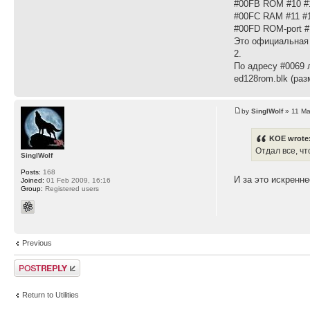
#00FB ROM #10 #
#00FC RAM #11 #1
#00FD ROM-port 
Это официальная 
2.
По адресу #0069 
ed128rom.blk (ра
by
SinglWolf
» 11 Ma
KOE wrote
Отдал все, чт
SinglWolf
Posts:
168
И за это искренн
Joined:
01 Feb 2009, 16:16
Group:
Registered users
Previous
Post a reply
Return to Utilities