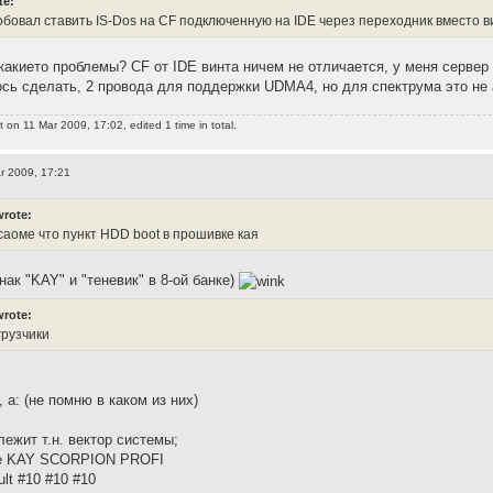
te:
робовал ставить IS-Dos на CF подключенную на IDE через переходник вместо 
 какието проблемы? CF от IDE винта ничем не отличается, у меня сервер
сь сделать, 2 провода для поддержки UDMA4, но для спектрума это не 
t
on 11 Mar 2009, 17:02, edited 1 time in total.
r 2009, 17:21
wrote:
саоме что пункт HDD boot в прошивке кая
знак "KAY" и "теневик" в 8-ой банке)
wrote:
грузчики
, а: (не помню в каком из них)
лежит т.н. вектор системы;
ие KAY SCORPION PROFI
lt #10 #10 #10