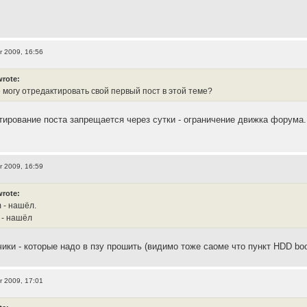
r 2009, 16:56
wrote:
е могу отредактировать свой первый пост в этой теме?
тирование поста запрещается через сутки - ограничение движка форума.
r 2009, 16:59
wrote:
 - нашёл.
 - нашёл
чики - которые надо в пзу прошить (видимо тоже саоме что пункт HDD bo
r 2009, 17:01