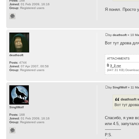
Posts:
168
Joined:
01 Feb 2009, 16:16
Group:
Registered users
Я понял. Просто 
by
deathsoft
» 10 Ma
Вот тут дрова дл
deathsoft
ATTACHMENTS
Posts:
4744
3_2.rar
Joined:
07 Apr 2007, 00:58
(447.31 KB) Downloa
Group:
Registered users
by
SinglWolf
» 11 Ma
deathsoft 
Вот тут дрова
SinglWolf
Posts:
168
Спасибо, я уже вс
Joined:
01 Feb 2009, 16:16
Group:
Registered users
или 4.5, запутал
-------------
P.S.