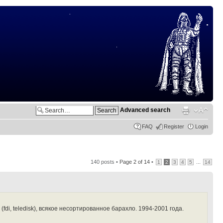
Advanced search
FAQ
Register
Login
140 posts •
Page
2
of
14
•
...
1
2
3
4
5
14
di, teledisk), всякое несортированное барахло. 1994-2001 года.