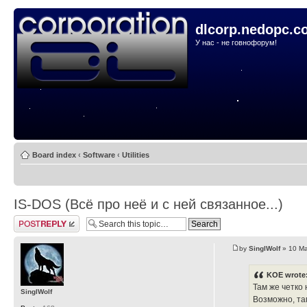
dlcorp.nedopc.c
У нас - не говнофорум!
Board index
‹
Software
‹
Utilities
IS-DOS (Всё про неё и с ней связанное...)
Post a reply
by
SinglWolf
» 10 Ma
KOE wrote
Там же четко 
SinglWolf
Возможно, там