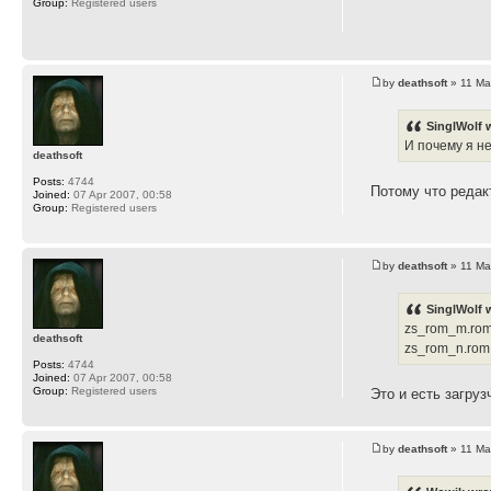
Group:
Registered users
by
deathsoft
» 11 Ma
SinglWolf 
И почему я н
deathsoft
Posts:
4744
Потому что редак
Joined:
07 Apr 2007, 00:58
Group:
Registered users
by
deathsoft
» 11 Ma
SinglWolf 
zs_rom_m.rom
deathsoft
zs_rom_n.rom
Posts:
4744
Joined:
07 Apr 2007, 00:58
Group:
Registered users
Это и есть загруз
by
deathsoft
» 11 Ma