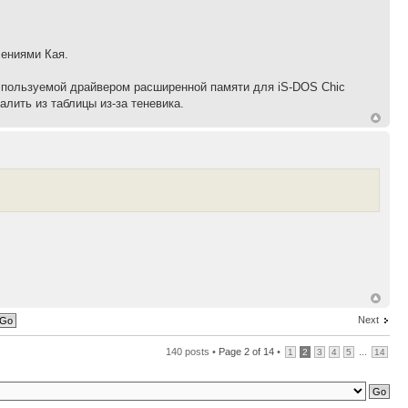
чениями Кая.
используемой драйвером расширенной памяти для iS-DOS Chic
алить из таблицы из-за теневика.
Next
140 posts •
Page
2
of
14
•
...
1
2
3
4
5
14