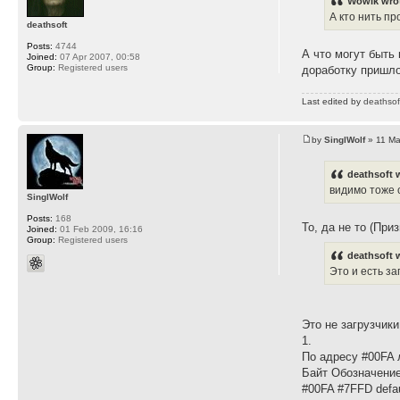
Wowik wro
А кто нить п
deathsoft
Posts:
4744
А что могут быть
Joined:
07 Apr 2007, 00:58
Group:
Registered users
доработку пришло
Last edited by
deathsof
by
SinglWolf
» 11 Ma
deathsoft 
видимо тоже 
SinglWolf
Posts:
168
То, да не то (При
Joined:
01 Feb 2009, 16:16
Group:
Registered users
deathsoft 
Это и есть за
Это не загрузчики
1.
По адресу #00FA 
Байт Обозначен
#00FA #7FFD defau