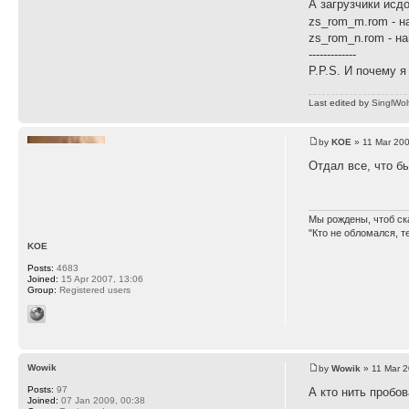
А загрузчики исд
zs_rom_m.rom - н
zs_rom_n.rom - н
-------------
P.P.S. И почему я
Last edited by
SinglWol
by
KOE
» 11 Mar 200
Отдал все, что б
Мы рождены, чтоб ск
"Кто не обломался, т
KOE
Posts:
4683
Joined:
15 Apr 2007, 13:06
Group:
Registered users
Wowik
by
Wowik
» 11 Mar 2
Posts:
97
А кто нить пробо
Joined:
07 Jan 2009, 00:38