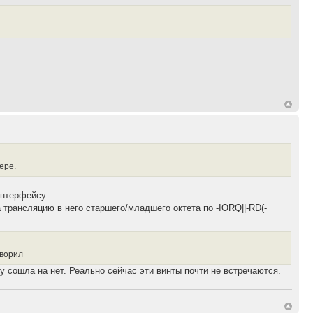
ере.
интерфейсу.
 трансляцию в него старшего/младшего октета по -IORQ||-RD(-
оворил
у сошла на нет. Реально сейчас эти винты почти не встречаются.