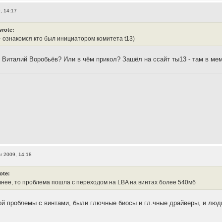
, 14:17
wrote:
- ознакомся кто был инициатором комитета t13)
о Виталий Воробьёв? Или в чём прикол? Зашёл на ссайт ты13 - там в ме
r 2009, 14:18
ote:
чнее, то проблема пошла с переходом на LBA на винтах более 540мб
ой проблемы с винтами, были глючные биосы и гл.чные драйверы, и люд