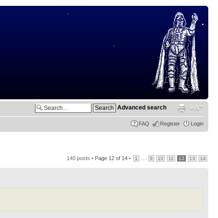
Advanced search
FAQ
Register
Login
140 posts •
Page
12
of
14
•
...
1
9
10
11
12
13
14