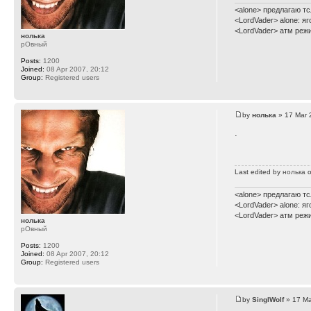
<alone> предлагаю тс
<LordVader> alone: я
<LordVader> атм реж
нолька
рОвный
Posts:
1200
Joined:
08 Apr 2007, 20:12
Group:
Registered users
by
нолька
» 17 Mar 
.
Last edited by
нолька
o
<alone> предлагаю тс
<LordVader> alone: я
<LordVader> атм реж
нолька
рОвный
Posts:
1200
Joined:
08 Apr 2007, 20:12
Group:
Registered users
by
SinglWolf
» 17 Ma