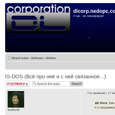
dlcorp.nedopc.c
У нас - не говнофорум!
Board index
‹
Software
‹
Utilities
IS-DOS (Всё про неё и с ней связанное...)
Post a reply
by
deathsoft
» 17 Ma
Black_Cat 
я о прграммн
deathsoft