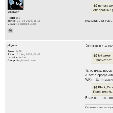
нолька wr
Аппаратный р
SinglWolf
Posts:
168
нолька
, эта тем
Joined:
01 Feb 2009, 16:16
Group:
Registered users
jdigreze
by
jdigreze
» 18 Mar
Posts:
1478
Joined:
01 Aug 2008, 06:49
lvd wrote:
Location:
Агбан
1. посмотрет
Group:
Registered users
Ткни, плиз, носо
А вот с программ
WR)... Если мысл
Black_Cat 
Проблема была
Если быть точнее
Сколько меня не корм