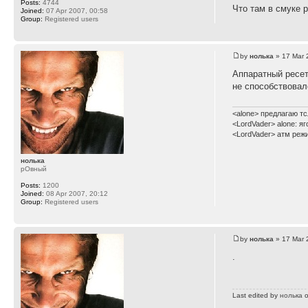
Posts:
4744
Что там в смуке 
Joined:
07 Apr 2007, 00:58
Group:
Registered users
by
нолька
» 17 Mar 
Аппаратный ресет
не способствовал
<alone> предлагаю тс
<LordVader> alone: я
<LordVader> атм реж
нолька
рОвный
Posts:
1200
Joined:
08 Apr 2007, 20:12
Group:
Registered users
by
нолька
» 17 Mar 
.
Last edited by
нолька
o