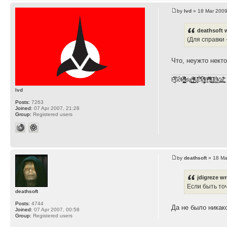
by
lvd
» 18 Mar 2009
deathsoft 
(Для справки 
Что, неужто нект
F̞͖̭̿̔ͯu̐̅cͬ̑ͩk̨̤̳͇̮̭̪̠̽̿̓̆ͭͩ ̷̩̰͎̩͓̘̾̀ͬ̊ͭ͛ͅda̝̺͙̬͎̝̾͟ ̰̜̝̯͉̯̖̓̎́ͨ̽ͫ͟f̟͇̭̀ͬͨͭ̐̚u̹̼̹̗̞͑̔͂͐̚cͭ̅̊̆̒̆ǩ̝̩̯́ͥ̔̍̑ḭ͓͍̳̬ͦ̽͂n͍͎͈̈̅ͩͬ ̊ͫ̂̾̑̈́f̲͚͉͓͗̋́ͧͦ̅ȗ͇̲̻͈̲̅̎͗͒ͭ͡c̬̟̠̹̯̈́ͩ͘ͅk̫̠̻̋͜a̲͒̾̇!͙͕̺͉̗̩̲̂̏̄̀
lvd
Posts:
7263
Joined:
07 Apr 2007, 21:28
Group:
Registered users
by
deathsoft
» 18 Ma
jdigreze wr
Если быть то
deathsoft
Posts:
4744
Да не было никак
Joined:
07 Apr 2007, 00:58
Group:
Registered users