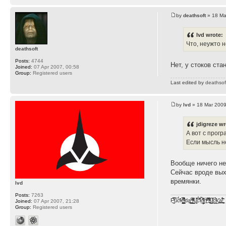
by
deathsoft
» 18 Ma
lvd wrote:
Что, неужто 
deathsoft
Posts:
4744
Нет, у стоков ст
Joined:
07 Apr 2007, 00:58
Group:
Registered users
Last edited by
deathsof
by
lvd
» 18 Mar 2009
jdigreze wr
А вот с прог
Если мысль н
Вообще ничего не
Сейчас вроде вых
времянки.
lvd
Posts:
7263
F̞͖̭̿̔ͯu̐̅cͬ̑ͩk̨̤̳͇̮̭̪̠̽̿̓̆ͭͩ ̷̩̰͎̩͓̘̾̀ͬ̊ͭ͛ͅda̝̺͙̬͎̝̾͟ ̰̜̝̯͉̯̖̓̎́ͨ̽ͫ͟f̟͇̭̀ͬͨͭ̐̚u̹̼̹̗̞͑̔͂͐̚cͭ̅̊̆̒̆ǩ̝̩̯́ͥ̔̍̑ḭ͓͍̳̬ͦ̽͂n͍͎͈̈̅ͩͬ ̊ͫ̂̾̑̈́f̲͚͉͓͗̋́ͧͦ̅ȗ͇̲̻͈̲̅̎͗͒ͭ͡c̬̟̠̹̯̈́ͩ͘ͅk̫̠̻̋͜a̲͒̾̇!͙͕̺͉̗̩̲̂̏̄̀
Joined:
07 Apr 2007, 21:28
Group:
Registered users