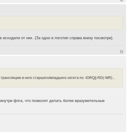
 исходили от них. (За одно и логотип справа внизу посмотри).
 трансляцию в него старшего/младшего октета по -IORQ||-RD(-WR)...
т внутри фпга, что позволит делать более вразумительные