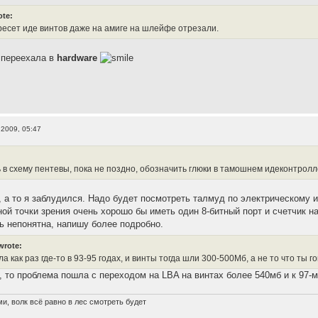
ote:
есет иде винтов даже на амиге на шлейфе отрезали.
а переехала в
hardware
 2009, 05:47
ь в схему пентевы, пока не поздно, обозначить глюки в тамошнем идеконтролл
м, а то я заблудился. Надо будет посмотреть талмуд по электрическому 
ной точки зрения очень хорошо бы иметь один 8-битный порт и счетчик на
ь непонятна, напишу более подробно.
wrote:
 как раз где-то в 93-95 годах, и винты тогда шли 300-500Мб, а не то что ты г
, то проблема пошла с переходом на LBA на винтах более 540мб и к 97-м
и, волк всё равно в лес смотреть будет