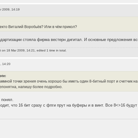
r 2009, 14:19
некто Виталий Воробьёв? Или в чём прикол?
андартизации стояла фирма вестерн дигитал. И основные предложения все
t
on 18 Mar 2009, 14:21, edited 1 time in total.
, 14:20
ote:
раммной точки зрения очень хорошо бы иметь один 8-битный порт и счетчик на
епонятна, напишу более подробно.
 понял.
одит, что 16 бит сразу с фпги прут на буферы и в винт. Все 8<>16 буду