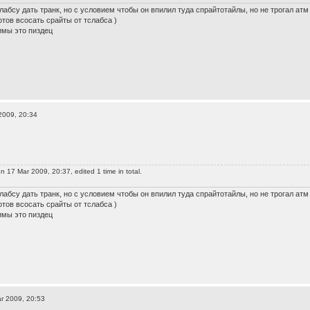
лабсу дать транк, но с условием чтобы он впилил туда спрайтотайлы, но не трогал атм
готов всосать срайты от тслабса )
имы это пиздец
2009, 20:34
n 17 Mar 2009, 20:37, edited 1 time in total.
лабсу дать транк, но с условием чтобы он впилил туда спрайтотайлы, но не трогал атм
готов всосать срайты от тслабса )
имы это пиздец
r 2009, 20:53