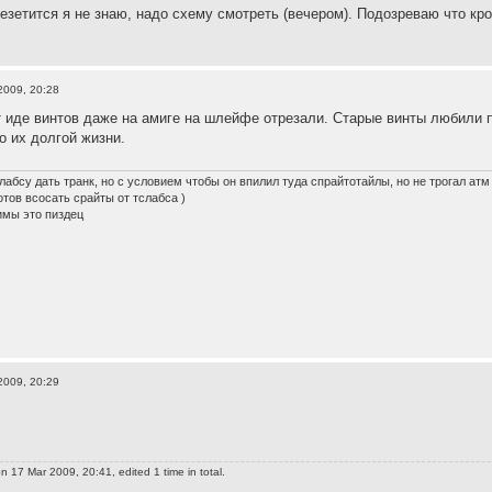
резетится я не знаю, надо схему смотреть (вечером). Подозреваю что кро
2009, 20:28
 иде винтов даже на амиге на шлейфе отрезали. Старые винты любили п
о их долгой жизни.
лабсу дать транк, но с условием чтобы он впилил туда спрайтотайлы, но не трогал атм
готов всосать срайты от тслабса )
имы это пиздец
2009, 20:29
n 17 Mar 2009, 20:41, edited 1 time in total.