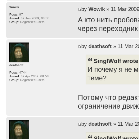
Wowik
by
Wowik
» 11 Mar 2009
Posts:
97
А кто нить пробов
Joined:
07 Jan 2009, 00:38
Group:
Registered users
через переходник
by
deathsoft
» 11 Mar 2
SinglWolf wrote
deathsoft
И почему я не м
Posts:
4744
теме?
Joined:
07 Apr 2007, 00:58
Group:
Registered users
Потому что редак
ограничение движ
by
deathsoft
» 11 Mar 2
SinglWolf wrote