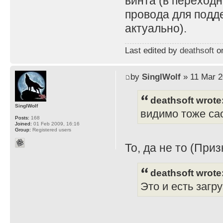
винта (в переходн
провода для подд
актуально).
Last edited by
deathsoft
on
by
SinglWolf
» 11 Mar 2
deathsoft wrote
SinglWolf
видимо тоже сао
Posts:
168
Joined:
01 Feb 2009, 16:16
Group:
Registered users
То, да не то (Приз
deathsoft wrote
Это и есть загр