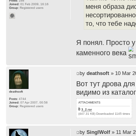
Posts:
168
Joined:
01 Feb 2009, 16:16
меня образа диск
Group:
Registered users
несортированное
то, что тебе над
Я понял. Просто у
каменного века
by
deathsoft
» 10 Mar 2
Вот тут дрова для
видимо из каталог
deathsoft
Posts:
4744
ATTACHMENTS
Joined:
07 Apr 2007, 00:58
Group:
Registered users
3_2.rar
(447.31 KB) Downloaded 1145 times
by
SinglWolf
» 11 Mar 2