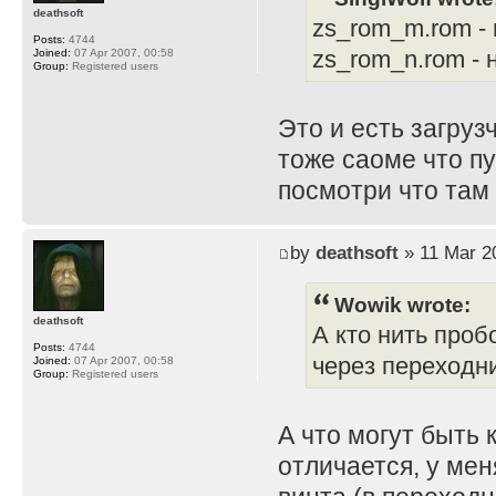
deathsoft
zs_rom_m.rom -
Posts:
4744
zs_rom_n.rom -
Joined:
07 Apr 2007, 00:58
Group:
Registered users
Это и есть загруз
тоже саоме что пу
посмотри что там 
by
deathsoft
» 11 Mar 2
Wowik wrote:
deathsoft
А кто нить проб
Posts:
4744
через переходн
Joined:
07 Apr 2007, 00:58
Group:
Registered users
А что могут быть 
отличается, у ме