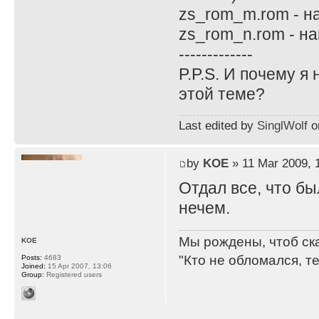
zs_rom_m.rom - н
zs_rom_n.rom - н
-------------
P.P.S. И почему я
этой теме?
Last edited by
SinglWolf
on
by
KOE
» 11 Mar 2009, 
Отдал все, что бы
нечем.
Мы рождены, чтоб ск
KOE
"Кто не обломался, т
Posts:
4683
Joined:
15 Apr 2007, 13:06
Group:
Registered users