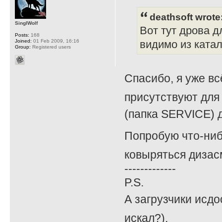
deathsoft wrote
SinglWolf
Вот тут дрова д
Posts:
168
Joined:
01 Feb 2009, 16:16
видимо из катал
Group:
Registered users
Спасибо, я уже вс
присутствуют для 
(папка SERVICE) д
Попробую что-ниб
ковыряться дизасм
-------------
P.S.
А загрузчики исдо
искал?).