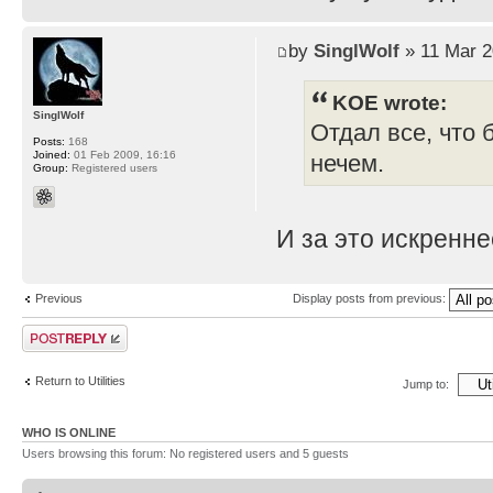
by
SinglWolf
» 11 Mar 2
KOE wrote:
SinglWolf
Отдал все, что 
Posts:
168
Joined:
01 Feb 2009, 16:16
нечем.
Group:
Registered users
И за это искренн
Previous
Display posts from previous:
Post a reply
Return to Utilities
Jump to:
WHO IS ONLINE
Users browsing this forum: No registered users and 5 guests