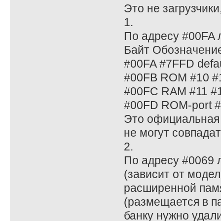
Это не загрузчики,
1.
По адресу #00FA л
Байт Обозначени
#00FA #7FFD defau
#00FB ROM #10 #
#00FC RAM #11 #1
#00FD ROM-port 
Это официальная 
не могут совпадат
2.
По адресу #0069 
(зависит от моде
расширенной памя
(размещается в п
банку нужно удали