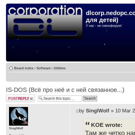
dlcorp.nedopc.c
для детей)
У нас - не говнофорум!
Board index
‹
Software
‹
Utilities
IS-DOS (Всё про неё и с ней связанное...)
Post a reply
by
SinglWolf
» 10 Mar 2
KOE wrote:
SinglWolf
Там же четко на