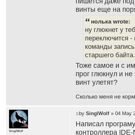
пишется даже под 
винты еще на пор
нолька wrote:
ну глюкнет у теб
переключится -
команды запись 
старшего байта.
Тоже самое и с и
прог глюкнул и не
винт улетят?
Сколько меня не корм
by
SinglWolf
» 04 May 2
Написал програму
контроллера IDE
SinglWolf