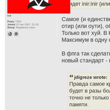
идет inir:inir (ил
lvd
Самое (и единств
Posts:
7263
отир (или оути), о
Joined:
07 Apr 2007, 21:28
Group:
Registered users
Только вот хуй. В 
Максимум в одну 
В фпга так сделат
новый стандарт - 
jdigreze wrote:
Правда самое кр
будет в разы бо
точно не только
памяти.