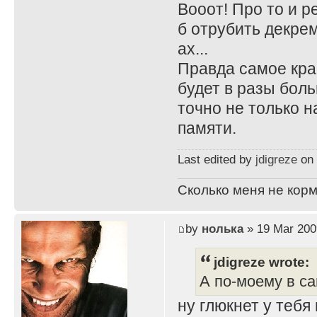
Вооот! Про то и р
б отрубить декрем
ах...
Правда самое крас
будет в разы боль
точно не только н
памяти.
Last edited by
jdigreze
on 
Сколько меня не корм
by
нолька
» 19 Mar 200
jdigreze wrote:
А по-моему в са
ну глюкнет у тебя 