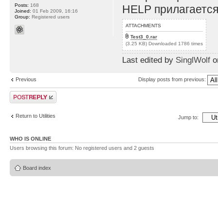
Posts:
168
HELP прилагается
Joined:
01 Feb 2009, 16:16
Group:
Registered users
ATTACHMENTS
Test3_0.rar
(3.25 KB) Downloaded 1786 times
Last edited by
SinglWolf
on
Previous
Display posts from previous:
Post a reply
Return to Utilities
Jump to:
WHO IS ONLINE
Users browsing this forum: No registered users and 2 guests
Board index