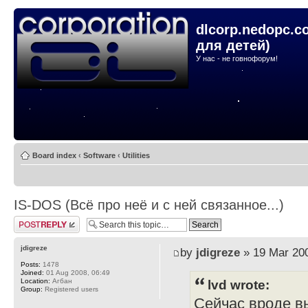
dlcorp.nedopc.c
для детей)
У нас - не говнофорум!
Board index
‹
Software
‹
Utilities
IS-DOS (Всё про неё и с ней связанное...)
Post a reply
jdigreze
by
jdigreze
» 19 Mar 200
Posts:
1478
Joined:
01 Aug 2008, 06:49
Location:
Агбан
lvd wrote:
Group:
Registered users
Сейчас вроде вы