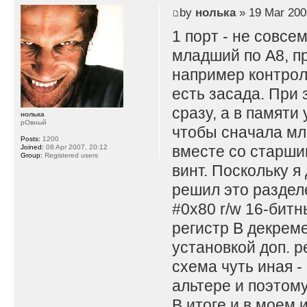
by
нолька
» 19 Mar 200
1 порт - не совсе
младший по A8, пр
например контрол
есть засада. При 
сразу, а в памяти
нолька
рОвный
чтобы сначала мл
Posts:
1200
вместе со старши
Joined:
08 Apr 2007, 20:12
Group:
Registered users
винт. Поскольку я
решил это раздел
#0x80 r/w 16-битны
регистр B декремен
установкой доп. р
схема чуть иная -
альтере и поэтом
В итоге и в моем 