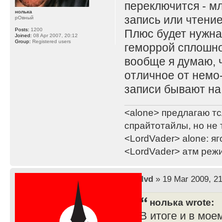
переключится - м
нолька
запись или чтение
рОвный
Posts:
1200
Плюс будет нужна
Joined:
08 Apr 2007, 20:12
Group:
Registered users
геморрой сплошно
вообще я думаю, ч
отличное от немо-и
записи бывают на
<alone> предлагаю тс
спрайтотайлы, но не 
<LordVader> alone: яг
<LordVader> атм реж
by
lvd
» 19 Mar 2009, 21
нолька wrote:
В итоге и в мое