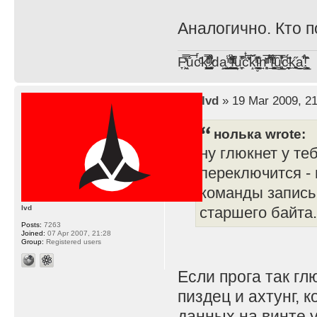
Аналогично. Кто 
F̞͖̭̿̔ͯu̐̅cͬ̑ͩk̨̤̳͇̮̭̪̠̽̿̓̆ͭͩ ̷̩̰͎̩͓̘̾̀ͬ̊ͭ͛ͅda̝̺͙̬͎̝̾͟ ̰̜̝̯͉̯̖̓̎́ͨ̽ͫ͟f̟͇̭̀ͬͨͭ̐̚u̹̼̹̗̞͑̔͂͐̚cͭ̅̊̆̒̆ǩ̝̩̯́ͥ̔̍̑ḭ͓͍̳̬ͦ̽͂n͍͎͈̈̅ͩͬ ̊ͫ̂̾̑̈́f̲͚͉͓͗̋́ͧͦ̅ȗ͇̲̻͈̲̅̎͗͒ͭ͡c̬̟̠̹̯̈́ͩ͘ͅk̫̠̻̋͜a̲͒̾̇!͙͕̺͉̗̩̲̂̏̄̀
by
lvd
» 19 Mar 2009, 21
нолька wrote:
ну глюкнет у теб
переключится -
команды запись 
lvd
старшего байта.
Posts:
7263
Joined:
07 Apr 2007, 21:28
Group:
Registered users
Если прога так гл
пиздец и ахтунг,
данных на винте у