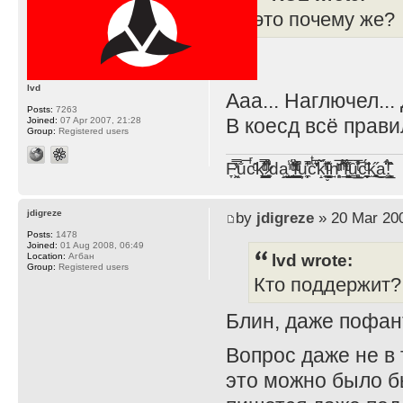
это почему же?
lvd
Ааа... Наглючел..
Posts:
7263
В коесд всё прави
Joined:
07 Apr 2007, 21:28
Group:
Registered users
F̞͖̭̿̔ͯu̐̅cͬ̑ͩk̨̤̳͇̮̭̪̠̽̿̓̆ͭͩ ̷̩̰͎̩͓̘̾̀ͬ̊ͭ͛ͅda̝̺͙̬͎̝̾͟ ̰̜̝̯͉̯̖̓̎́ͨ̽ͫ͟f̟͇̭̀ͬͨͭ̐̚u̹̼̹̗̞͑̔͂͐̚cͭ̅̊̆̒̆ǩ̝̩̯́ͥ̔̍̑ḭ͓͍̳̬ͦ̽͂n͍͎͈̈̅ͩͬ ̊ͫ̂̾̑̈́f̲͚͉͓͗̋́ͧͦ̅ȗ͇̲̻͈̲̅̎͗͒ͭ͡c̬̟̠̹̯̈́ͩ͘ͅk̫̠̻̋͜a̲͒̾̇!͙͕̺͉̗̩̲̂̏̄̀
jdigreze
by
jdigreze
» 20 Mar 200
Posts:
1478
Joined:
01 Aug 2008, 06:49
lvd wrote:
Location:
Агбан
Group:
Registered users
Кто поддержит?
Блин, даже пофан
Вопрос даже не в 
это можно было б