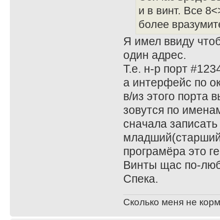
и в винт. Все 8
более вразумит
Я имел ввиду чтоб
один адрес.
Т.е. н-р порт #123
а интерфейс по о
в/из этого порта 
зовутся по именам
сначала записать
младший(старший) 
програмёра это ге
Винты щас по-люб
Спека.
Сколько меня не корм