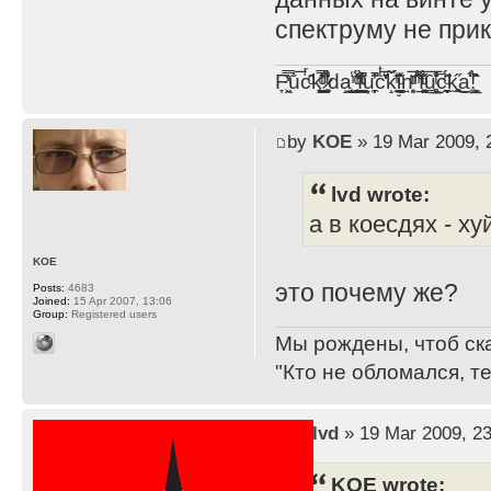
спектруму не при
F̞͖̭̿̔ͯu̐̅cͬ̑ͩk̨̤̳͇̮̭̪̠̽̿̓̆ͭͩ ̷̩̰͎̩͓̘̾̀ͬ̊ͭ͛ͅda̝̺͙̬͎̝̾͟ ̰̜̝̯͉̯̖̓̎́ͨ̽ͫ͟f̟͇̭̀ͬͨͭ̐̚u̹̼̹̗̞͑̔͂͐̚cͭ̅̊̆̒̆ǩ̝̩̯́ͥ̔̍̑ḭ͓͍̳̬ͦ̽͂n͍͎͈̈̅ͩͬ ̊ͫ̂̾̑̈́f̲͚͉͓͗̋́ͧͦ̅ȗ͇̲̻͈̲̅̎͗͒ͭ͡c̬̟̠̹̯̈́ͩ͘ͅk̫̠̻̋͜a̲͒̾̇!͙͕̺͉̗̩̲̂̏̄̀
by
KOE
» 19 Mar 2009, 
lvd wrote:
а в коесдях - ху
KOE
это почему же?
Posts:
4683
Joined:
15 Apr 2007, 13:06
Group:
Registered users
Мы рождены, чтоб ск
"Кто не обломался, т
by
lvd
» 19 Mar 2009, 23
KOE wrote: