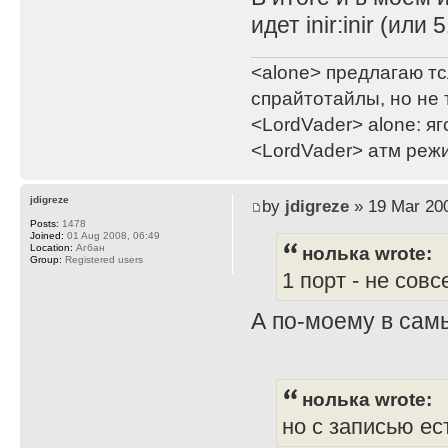
идет inir:inir (или 
<alone> предлагаю тс
спрайтотайлы, но не 
<LordVader> alone: яг
<LordVader> атм реж
jdigreze
by
jdigreze
» 19 Mar 200
Posts:
1478
Joined:
01 Aug 2008, 06:49
нолька wrote:
Location:
Агбан
Group:
Registered users
1 порт - не сов
А по-моему в сам
нолька wrote:
но с записью ес