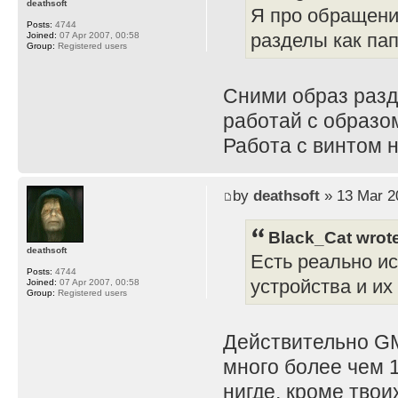
deathsoft
Я про обращени
Posts:
4744
разделы как пап
Joined:
07 Apr 2007, 00:58
Group:
Registered users
Сними образ разд
работай с образом
Работа с винтом 
by
deathsoft
» 13 Mar 2
Black_Cat wrot
deathsoft
Есть реально и
Posts:
4744
устройства и и
Joined:
07 Apr 2007, 00:58
Group:
Registered users
Действительно GM
много более чем 
нигде, кроме тво