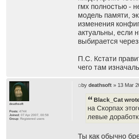
гмх полностью - н
модель памяти, эк
изменения конфиг
актуальны, если н
выбирается через
П.С. Кстати прави
чего там изначаль
by
deathsoft
» 13 Mar 2
Black_Cat wrot
deathsoft
на Скорпах этог
Posts:
4744
левые доработк
Joined:
07 Apr 2007, 00:58
Group:
Registered users
Ты как обычно бр