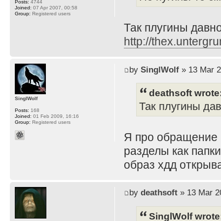
Posts:
4744
Joined:
07 Apr 2007, 00:58
Group:
Registered users
Так плугины давно 
http://thex.untergru
by
SinglWolf
» 13 Mar 2
deathsoft wrote
SinglWolf
Так плугины давн
Posts:
168
Joined:
01 Feb 2009, 16:16
Group:
Registered users
Я про обращение 
разделы как папки
образ хдд открыва
by
deathsoft
» 13 Mar 2
SinglWolf wrote