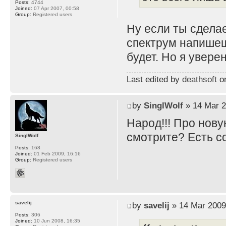
Posts:
4744
Joined:
07 Apr 2007, 00:58
Group:
Registered users
Ну если ты сдела
спектрум напишеш
будет. Но я увере
Last edited by
deathsoft
on
by
SinglWolf
» 14 Mar 2
Народ!!! Про нову
смотрите? Есть 
SinglWolf
Posts:
168
Joined:
01 Feb 2009, 16:16
Group:
Registered users
savelij
by
savelij
» 14 Mar 2009
Posts:
306
Joined:
10 Jun 2008, 16:35