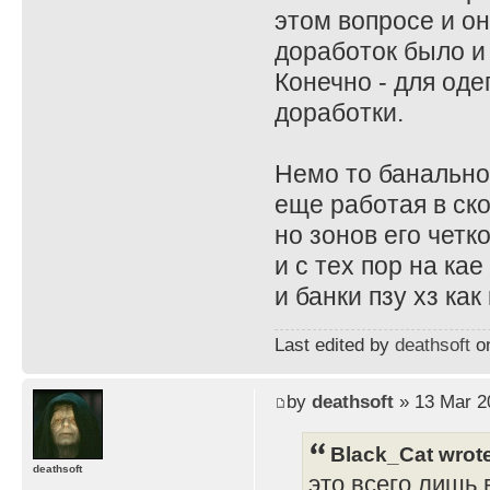
этом вопросе и он
доработок было и
Конечно - для од
доработки.
Немо то банально
еще работая в ск
но зонов его четк
и с тех пор на ка
и банки пзу хз ка
Last edited by
deathsoft
on
by
deathsoft
» 13 Mar 2
Black_Cat wrot
deathsoft
это всего лишь