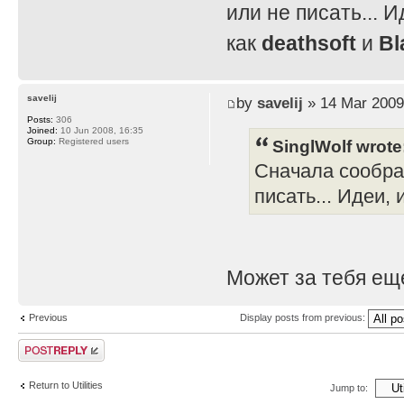
или не писать... И
как
deathsoft
и
Bl
savelij
by
savelij
» 14 Mar 2009
Posts:
306
Joined:
10 Jun 2008, 16:35
SinglWolf wrote
Group:
Registered users
Сначала сообра
писать... Идеи, 
Может за тебя ещ
Previous
Display posts from previous:
Post a reply
Return to Utilities
Jump to: