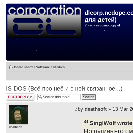
dlcorp.nedopc.c
для детей)
У нас - не говнофорум!
Board index
‹
Software
‹
Utilities
IS-DOS (Всё про неё и с ней связанное...)
Post a reply
by
deathsoft
» 13 Mar 2
SinglWolf wrote
deathsoft
Но пугины-то с