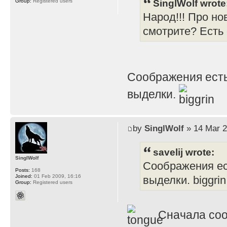
SinglWolf wrote
Group:
Registered users
Народ!!! Про но
смотрите? Есть
Соображения есть
выделки.
by
SinglWolf
» 14 Mar 2
savelij wrote:
SinglWolf
Соображения ес
Posts:
168
Joined:
01 Feb 2009, 16:16
выделки. biggrin
Group:
Registered users
Сначала соо