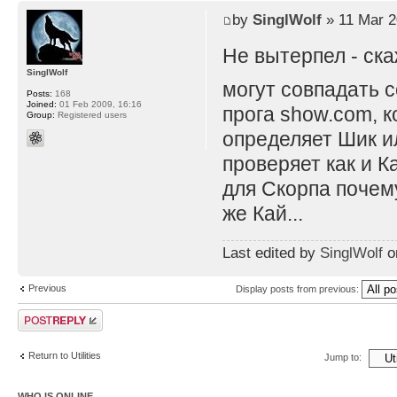
by
SinglWolf
» 11 Mar 2
Не вытерпел - ск
SinglWolf
могут совпадать с
Posts:
168
Joined:
01 Feb 2009, 16:16
прога show.com, к
Group:
Registered users
определяет Шик ил
проверяет как и К
для Скорпа почему
же Кай...
Last edited by
SinglWolf
on
Previous
Display posts from previous:
Post a reply
Return to Utilities
Jump to:
WHO IS ONLINE