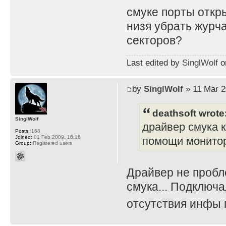
смуке порты откр
низя убрать журч
секторов?
Last edited by
SinglWolf
on
by
SinglWolf
» 11 Mar 2
deathsoft wrote
SinglWolf
драйвер смука 
Posts:
168
Joined:
01 Feb 2009, 16:16
помощи монитора
Group:
Registered users
Драйвер не пробл
смука... Подключа
отсутствия инфы 