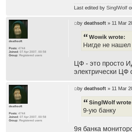
Last edited by
SinglWolf
on
by
deathsoft
» 11 Mar 2
Wowik wrote:
deathsoft
Нигде не нашел
Posts:
4744
Joined:
07 Apr 2007, 00:58
Group:
Registered users
ЦФ - это просто И
электрически ЦФ 
by
deathsoft
» 11 Mar 2
SinglWolf wrote
deathsoft
9-ую банку
Posts:
4744
Joined:
07 Apr 2007, 00:58
Group:
Registered users
9я банка мониторо