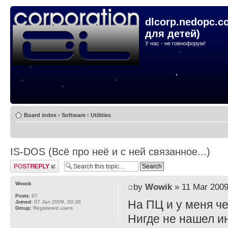
dlcorp.nedopc.c
для детей)
У нас - не говнофорум!
Board index
‹
Software
‹
Utilities
IS-DOS (Всё про неё и с ней связанное...)
Post a reply
Wowik
by
Wowik
» 11 Mar 2009
Posts:
97
На ПЦ и у меня че
Joined:
07 Jan 2009, 00:38
Group:
Registered users
Нигде не нашел ин