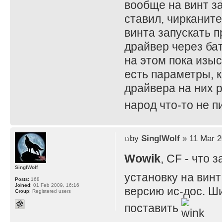
вообще на винт за
ставил, чирканите
винта запускать п
драйвер через бат
на этом пока изы
есть параметры, к
драйвера на них р
народ что-то не 
by
SinglWolf
» 11 Mar 2
Wowik
, CF - что
SinglWolf
установку на винт
Posts:
168
Joined:
01 Feb 2009, 16:16
версию ис-дос. Ши
Group:
Registered users
поставить