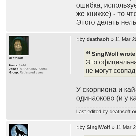
ошибка, используе
же книжке) - то ч
Этого делать нель
by
deathsoft
» 11 Mar 2
SinglWolf wrote
deathsoft
Это официальна
Posts:
4744
не могут совпад
Joined:
07 Apr 2007, 00:58
Group:
Registered users
У скорпиона и ка
одинаоково (и у к
Last edited by
deathsoft
on
by
SinglWolf
» 11 Mar 2