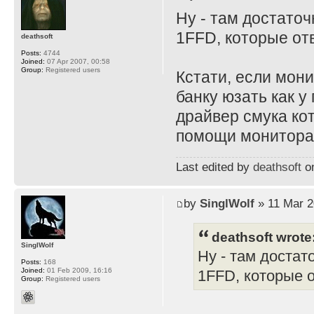
Ну - там достато
1FFD, которые отв
deathsoft
Posts:
4744
Joined:
07 Apr 2007, 00:58
Group:
Registered users
Кстати, если мони
банку юзать как у
драйвер смука ко
помощи монитора и
Last edited by
deathsoft
on
by
SinglWolf
» 11 Mar 2
deathsoft wrote
SinglWolf
Ну - там достат
Posts:
168
Joined:
01 Feb 2009, 16:16
1FFD, которые о
Group:
Registered users