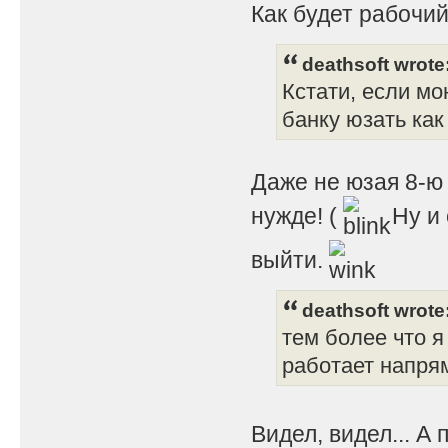
Как будет рабочий
deathsoft wrote
Кстати, если мо
банку юзать как 
Даже не юзая 8-ю 
нужде! (
Ну и 
выйти.
deathsoft wrote
тем более что я
работает напрям
Видел, видел... А