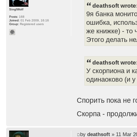
deathsoft wrote
SinglWolf
9я банка монито
Posts:
168
Joined:
01 Feb 2009, 16:16
ошибка, использ
Group:
Registered users
же книжке) - то
Этого делать не
deathsoft wrote
У скорпиона и 
одинаоково (и у
Спорить пока не 
Скорпа - продолж
by
deathsoft
» 11 Mar 2